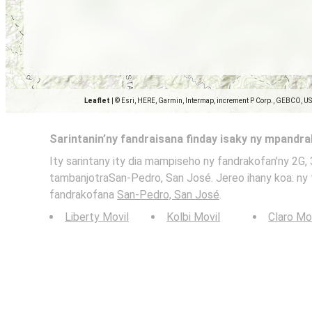
Leaflet
|
© Esri, HERE, Garmin, Intermap, increment P Corp., GEBCO, U
Sarintanin’ny fandraisana finday isaky ny mpandr
Ity sarintany ity dia mampiseho ny fandrakofan'ny 2G, 
tambanjotraSan-Pedro, San José. Jereo ihany koa: ny t
fandrakofana
San-Pedro, San José
.
Liberty Movil
Kolbi Movil
Claro Mo