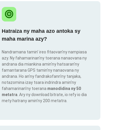
Hatraiza ny maha azo antoka sy
maha marina azy?
Nandramana tamin' ireo fitaovan'ny nampiasa
azy. Ny fahamarinan'ny toerana nanaovana ny
andrana dia miankina amin'ny hatsaran'ny
famantarana GPS tamin'ny nanaovana ny
andrana. Ho an'ny fandrakofann'ny tanjaka,
notazomina izay tsara indrindra amin'ny
fahamarinan'ny toerana
manodidina ny 50
metatra
. Ary ny download bitrate, io refy io dia
mety hatrany amin'ny 200 metatra.