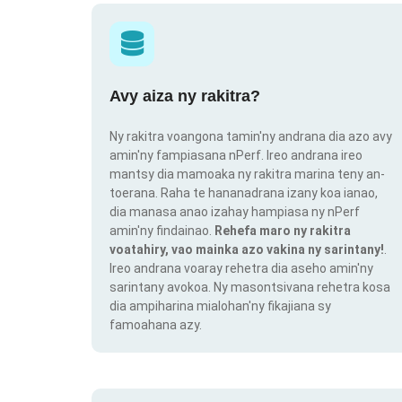
Avy aiza ny rakitra?
Ny rakitra voangona tamin'ny andrana dia azo avy
amin'ny fampiasana nPerf. Ireo andrana ireo
mantsy dia mamoaka ny rakitra marina teny an-
toerana. Raha te hananadrana izany koa ianao,
dia manasa anao izahay hampiasa ny nPerf
amin'ny findainao.
Rehefa maro ny rakitra
voatahiry, vao mainka azo vakina ny sarintany!
.
Ireo andrana voaray rehetra dia aseho amin'ny
sarintany avokoa. Ny masontsivana rehetra kosa
dia ampiharina mialohan'ny fikajiana sy
famoahana azy.