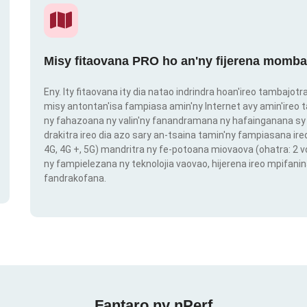
Misy fitaovana PRO ho an'ny fijerena momba
Eny. Ity fitaovana ity dia natao indrindra hoan'ireo tambajot
misy antontan'isa fampiasa amin'ny Internet avy amin'ireo t
ny fahazoana ny valin'ny fanandramana ny hafainganana sy 
drakitra ireo dia azo sary an-tsaina tamin'ny fampiasana ire
4G, 4G +, 5G) mandritra ny fe-potoana miovaova (ohatra: 2
ny fampielezana ny teknolojia vaovao, hijerena ireo mpifanin
fandrakofana.
Fantaro ny nPerf