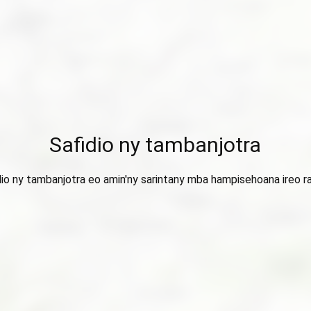
Safidio ny tambanjotra
dio ny tambanjotra eo amin'ny sarintany mba hampisehoana ireo ra