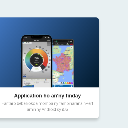
Application ho an'ny finday
Fantaro bebe kokoa momba ny fampiharana nPerf
amin'ny Android sy iOS