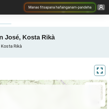
Manao fitsapana hafainganam-pandeha
n José, Kosta Rikà
 Kosta Rikà
ArcGIS