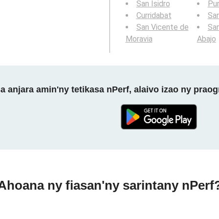
San Isidro
Pur
Curridabat
San
San Vicente de
San
Moravia
Abajo
a anjara amin'ny tetikasa nPerf, alaivo izao ny prao
Ahoana ny fiasan'ny sarintany nPerf