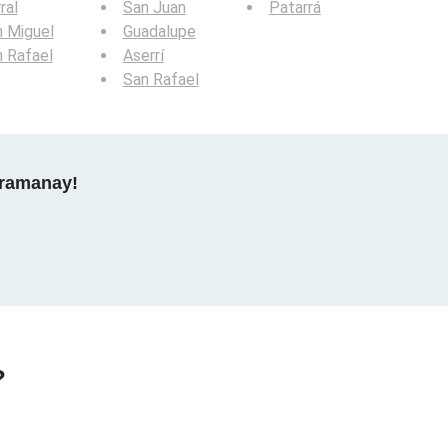
ral
San Juan
Patarrá
 Miguel
Guadalupe
 Rafael
Aserrí
San Rafael
gramanay!
?