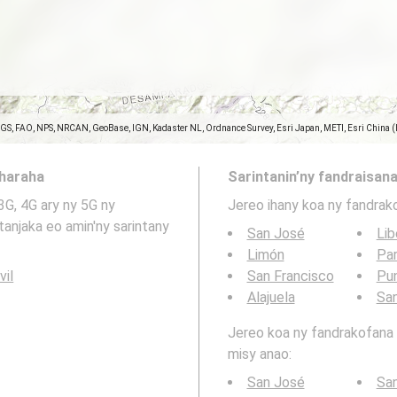
SGS, FAO, NPS, NRCAN, GeoBase, IGN, Kadaster NL, Ordnance Survey, Esri Japan, METI, Esri China 
aharaha
Sarintanin’ny fandraisana
3G, 4G ary ny 5G ny
Jereo ihany koa ny fandrak
anjaka eo amin'ny sarintany
San José
Lib
Limón
Par
vil
San Francisco
Pu
Alajuela
San
Jereo koa ny fandrakofana t
misy anao:
San José
San