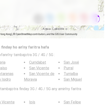
(Hong Kong), © OpenStreetMap contributors, and the GIS User Community
 finday ho an’ny faritra hafa
ofann'ny tambajotra 3G / 4G / 5G
:
eria
Curridabat
San José
aíso
San Vicente
Purral
ntarenas
San Vicente de
Turrialba
 Isidro
Moravia
San Miguel
ambajotra finday 3G / 4G / 5G any amin'ny faritra
 Vicente
Ipís
San Felipe