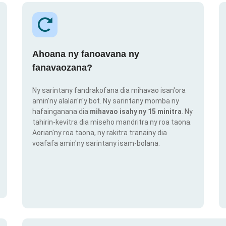
Ahoana ny fanoavana ny
fanavaozana?
Ny sarintany fandrakofana dia mihavao isan'ora
amin'ny alalan'n'y bot. Ny sarintany momba ny
hafainganana dia
mihavao isahy ny 15 minitra
. Ny
tahirin-kevitra dia miseho mandritra ny roa taona.
Aorian'ny roa taona, ny rakitra tranainy dia
voafafa amin'ny sarintany isam-bolana.