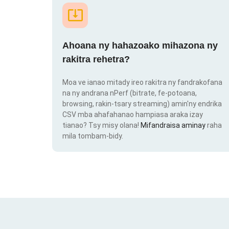
Ahoana ny hahazoako mihazona ny
rakitra rehetra?
Moa ve ianao mitady ireo rakitra ny fandrakofana
na ny andrana nPerf (bitrate, fe-potoana,
browsing, rakin-tsary streaming) amin'ny endrika
CSV mba ahafahanao hampiasa araka izay
tianao? Tsy misy olana!
Mifandraisa aminay
raha
mila tombam-bidy.