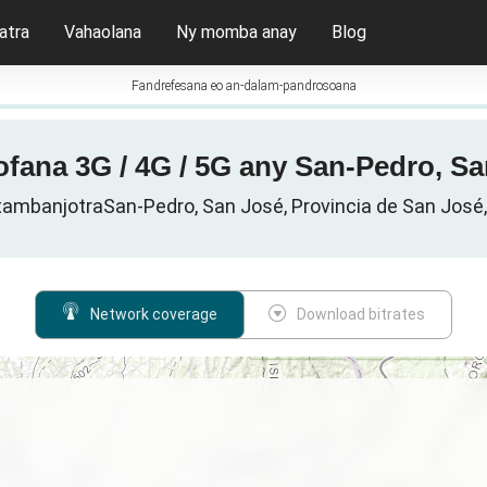
atra
Vahaolana
Ny momba anay
Blog
Fandrefesana eo an-dalam-pandrosoana
ofana 3G / 4G / 5G any San-Pedro, Sa
 tambanjotraSan-Pedro, San José, Provincia de San José,
Network coverage
Download bitrates