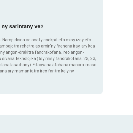
 ny sarintany ve?
ra. Nampidirina ao anaty cockpit efa misy izay efa
ambajotra rehetra ao amin'ny firenena iray, ary koa
ny angon-drakitra fandrakofana. Ireo angon-
o sivana teknolojika (tsy misy fandrakofana, 2G, 3G,
 volana lasa ihany). Fitaovana afahana manara-maso
ana ary mamantatra ireo faritra kely ny