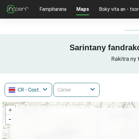
Fampiharana
Maps
Boky vita an - tsor
Sarintany fandrak
Rakitra ny
CR
- Costa Rica
+
−