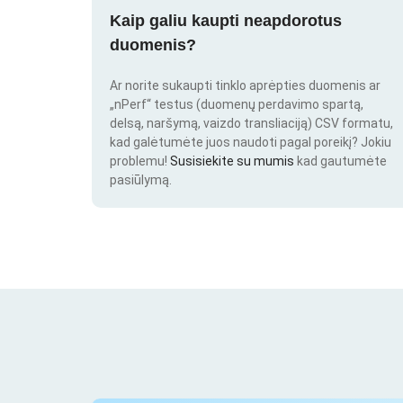
Kaip galiu kaupti neapdorotus
duomenis?
Ar norite sukaupti tinklo aprėpties duomenis ar
„nPerf“ testus (duomenų perdavimo spartą,
delsą, naršymą, vaizdo transliaciją) CSV formatu,
kad galėtumėte juos naudoti pagal poreikį? Jokiu
problemu!
Susisiekite su mumis
kad gautumėte
pasiūlymą.