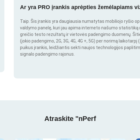
Ar yra PRO įrankis aprėpties žemėlapiams vi
Taip. Šis įrankis yra daugiausia numatytas mobiliojo ryšio o
valdymo panelę, kuri jau apima interneto našumo statistiką nu
greičio testo rezultatų ir vietovės padengimo duomenų. Šitie 
(jokio padengimo, 2G, 3G, 4G, 4G +, 5G) per norimą laikotarpį (
puikus įrankis, leidžiantis sekti naujos technologijos paplitim
signalo padengimo rajonus.
Atraskite "nPerf