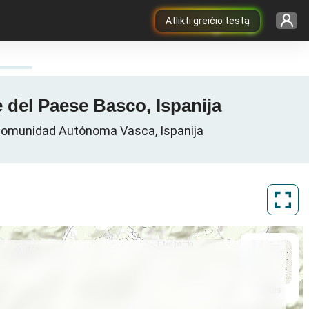
Atlikti greičio testą
 del Paese Basco, Ispanija
 Comunidad Autónoma Vasca, Ispanija
ArcGIS