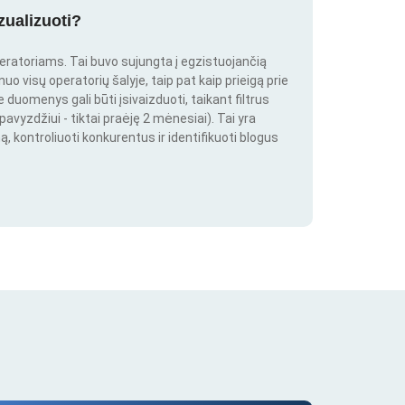
zualizuoti?
peratoriams. Tai buvo sujungta į egzistuojančią
o visų operatorių šalyje, taip pat kaip prieigą prie
duomenys gali būti įsivaizduoti, taikant filtrus
pavyzdžiui - tiktai praėję 2 mėnesiai). Tai yra
ą, kontroliuoti konkurentus ir identifikuoti blogus