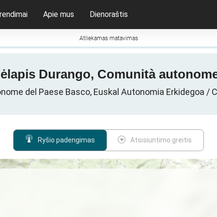
rendimai
Apie mus
Dienoraštis
Atliekamas matavimas
mėlapis Durango, Comunità autonome
tonome del Paese Basco, Euskal Autonomia Erkidegoa /
Ryšio padengimas
Atsisiuntimo greitis