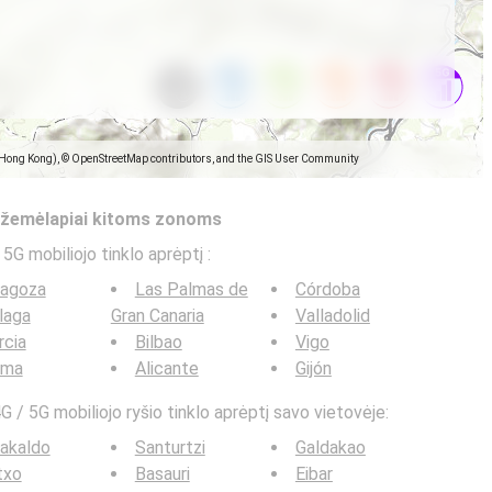
(Hong Kong), © OpenStreetMap contributors, and the GIS User Community
s žemėlapiai kitoms zonoms
 5G mobiliojo tinklo aprėptį
:
ragoza
Las Palmas de
Córdoba
laga
Gran Canaria
Valladolid
rcia
Bilbao
Vigo
lma
Alicante
Gijón
G / 5G mobiliojo ryšio tinklo aprėptį savo vietovėje:
akaldo
Santurtzi
Galdakao
txo
Basauri
Eibar