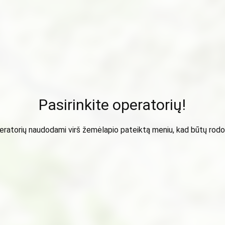
Pasirinkite operatorių!
peratorių naudodami virš žemėlapio pateiktą meniu, kad būtų ro