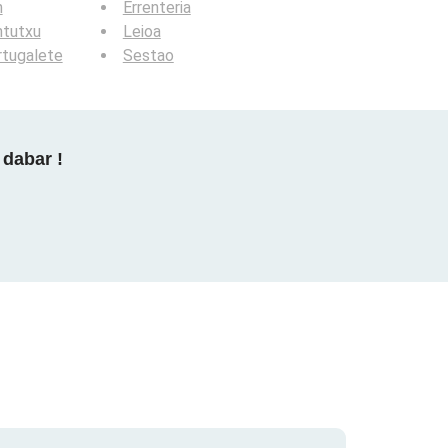
n
Errenteria
ntutxu
Leioa
rtugalete
Sestao
 dabar !