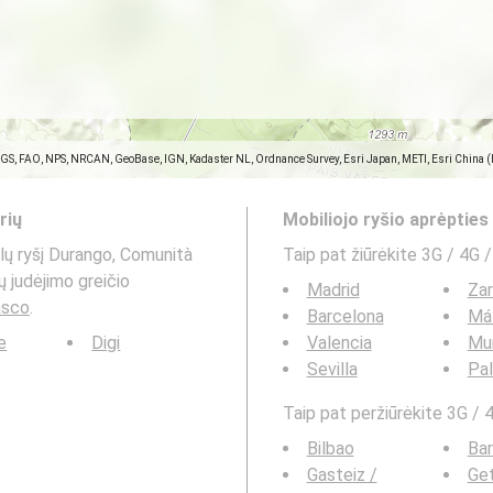
SGS, FAO, NPS, NRCAN, GeoBase, IGN, Kadaster NL, Ordnance Survey, Esri Japan, METI, Esri China 
rių
Mobiliojo ryšio aprėptie
lų ryšį Durango, Comunità
Taip pat žiūrėkite 3G / 4G /
 judėjimo greičio
Madrid
Za
asco
.
Barcelona
Má
e
Digi
Valencia
Mu
Sevilla
Pa
Taip pat peržiūrėkite 3G / 4
Bilbao
Bar
Gasteiz /
Ge