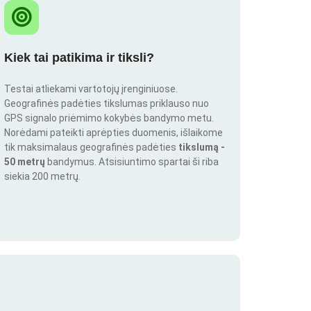
Kiek tai patikima ir tiksli?
Testai atliekami vartotojų įrenginiuose.
Geografinės padėties tikslumas priklauso nuo
GPS signalo priėmimo kokybės bandymo metu.
Norėdami pateikti aprėpties duomenis, išlaikome
tik maksimalaus geografinės padėties
tikslumą -
50 metrų
bandymus. Atsisiuntimo spartai ši riba
siekia 200 metrų.