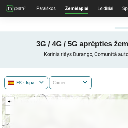
Paraiškos
Žemėlapiai
Leidiniai
Sp
3G / 4G / 5G aprėpties že
Korinis rišys Durango, Comunità au
ES
- Ispanija
+
−