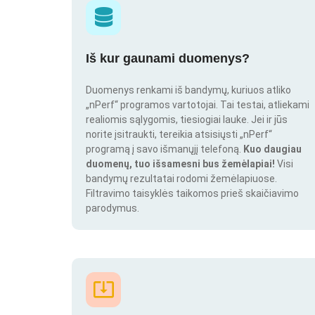
Iš kur gaunami duomenys?
Duomenys renkami iš bandymų, kuriuos atliko
„nPerf“ programos vartotojai. Tai testai, atliekami
realiomis sąlygomis, tiesiogiai lauke. Jei ir jūs
norite įsitraukti, tereikia atsisiųsti „nPerf“
programą į savo išmanųjį telefoną.
Kuo daugiau
duomenų, tuo išsamesni bus žemėlapiai!
Visi
bandymų rezultatai rodomi žemėlapiuose.
Filtravimo taisyklės taikomos prieš skaičiavimo
parodymus.