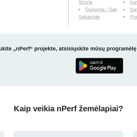
Vitoria
Iru
Donostia / San
Sa
Sebastián
Po
kite „nPerf“ projekte, atsisiųskite mūsų programėlę
Kaip veikia nPerf žemėlapiai?