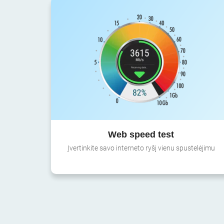
Web speed test
Įvertinkite savo interneto ryšį vienu spustelėjimu