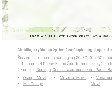
Leaflet
|
© Esri, HERE, Garmin, Intermap, increment P Corp., GEBCO, U
Mobiliojo ryšio aprėpties žemėlapis pagal operato
Šis žemėlapis parodo padengimą 2G, 3G, 4G ir 5G mobi
autonome del Paese Basco.Žiūrėti : mobilaus ryšio bitų
žemėlapis
Durango, Comunità autonome del Paese B
Orange Movil
Movistar Movil
Vodafon
MasOrange
Movil