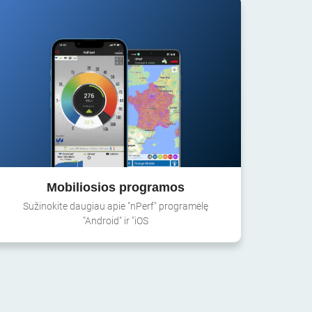
Mobiliosios programos
Sužinokite daugiau apie "nPerf" programėlę
"Android" ir "iOS