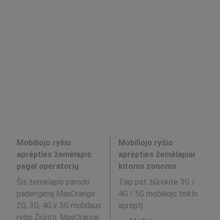
Mobiliojo ryšio
Mobiliojo ryšio
aprėpties žemėlapis
aprėpties žemėlapiai
pagal operatorių
kitoms zonoms
Šis žemėlapis parodo
Taip pat žiūrėkite 3G /
padengimą MasOrange
4G / 5G mobiliojo tinklo
2G, 3G, 4G ir 5G mobilaus
aprėptį
:
ryšio.Žiūrėti:
MasOrange