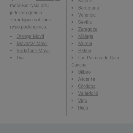
Madrid
mobilaus ryšio bitų
Barcelona
judėjimo greičio
Valencia
žemėlapis mobilaus
Sevilla
ryšio padengimas.
Zaragoza
Orange Movil
Málaga
Movistar Movil
Murcia
Vodafone Movil
Palma
Digi
Las Palmas de Gran
Canaria
Bilbao
Alicante
Córdoba
Valladolid
Vigo
Gijón