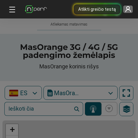
Atlikti greičio testą
Atliekamas matavimas
MasOrange 3G / 4G / 5G
padengimo žemėlapis
MasOrange korinis rišys
ES
MasOrange
+