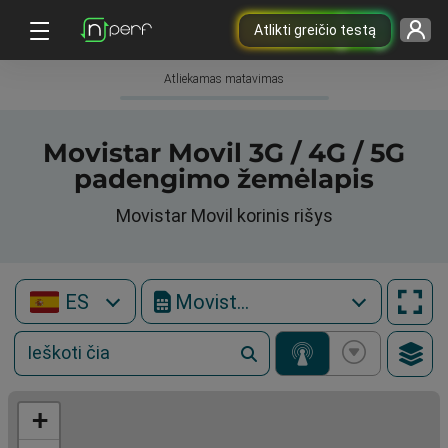
Atlikti greičio testą
Atliekamas matavimas
Movistar Movil 3G / 4G / 5G
padengimo žemėlapis
Movistar Movil korinis rišys
ES
Movistar Movil
+