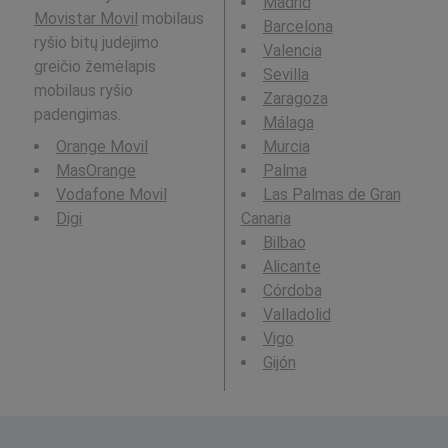
Madrid
Movistar Movil
mobilaus
Barcelona
ryšio bitų judėjimo
Valencia
greičio žemėlapis
Sevilla
mobilaus ryšio
Zaragoza
padengimas.
Málaga
Orange Movil
Murcia
MasOrange
Palma
Vodafone Movil
Las Palmas de Gran
Digi
Canaria
Bilbao
Alicante
Córdoba
Valladolid
Vigo
Gijón