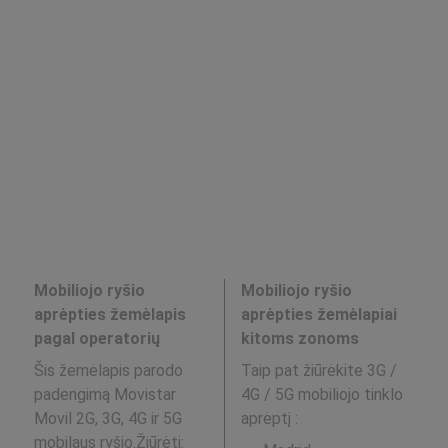
Mobiliojo ryšio
Mobiliojo ryšio
aprėpties žemėlapis
aprėpties žemėlapiai
pagal operatorių
kitoms zonoms
Šis žemėlapis parodo
Taip pat žiūrėkite 3G /
padengimą Movistar
4G / 5G mobiliojo tinklo
Movil 2G, 3G, 4G ir 5G
aprėptį
:
mobilaus ryšio.Žiūrėti: