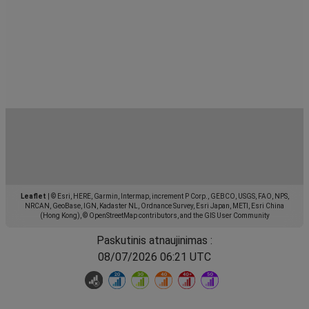
Leaflet
|
© Esri, HERE, Garmin, Intermap, increment P Corp., GEBCO, USGS, FAO, NPS,
NRCAN, GeoBase, IGN, Kadaster NL, Ordnance Survey, Esri Japan, METI, Esri China
(Hong Kong), © OpenStreetMap contributors, and the GIS User Community
Paskutinis atnaujinimas :
08/07/2026 06:21 UTC