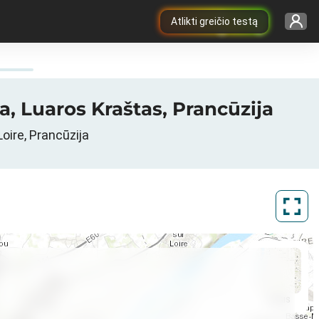
Atlikti greičio testą
a, Luaros Kraštas, Prancūzija
oire, Prancūzija
ArcGIS