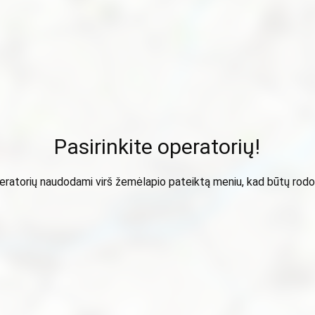
Pasirinkite operatorių!
peratorių naudodami virš žemėlapio pateiktą meniu, kad būtų ro