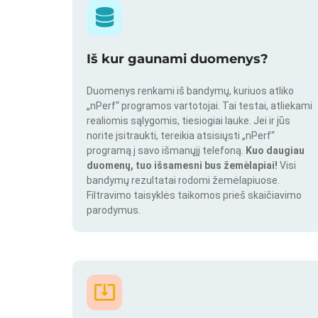
Iš kur gaunami duomenys?
Duomenys renkami iš bandymų, kuriuos atliko
„nPerf“ programos vartotojai. Tai testai, atliekami
realiomis sąlygomis, tiesiogiai lauke. Jei ir jūs
norite įsitraukti, tereikia atsisiųsti „nPerf“
programą į savo išmanųjį telefoną.
Kuo daugiau
duomenų, tuo išsamesni bus žemėlapiai!
Visi
bandymų rezultatai rodomi žemėlapiuose.
Filtravimo taisyklės taikomos prieš skaičiavimo
parodymus.