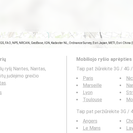
SGS, FAO, NPS, NRCAN, GeoBase, IGN, Kadaster NL, Ordnance Survey, Esri Japan, METI, Esri China 
rių
Mobiliojo ryšio aprėptie
ų ryšį Nantes, Nantas,
Taip pat žiūrėkite 3G / 4G /
itų judėjimo greičio
Paris
Ni
tas
.
Marseille
Na
s
Lyon
St
Toulouse
Mon
Taip pat peržiūrėkite 3G / 4
Angers
Ch
Le Mans
Lav