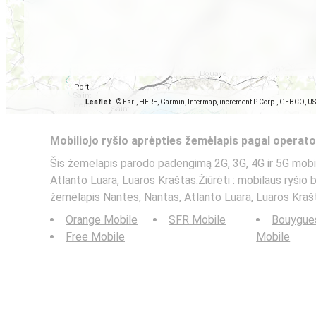
Leaflet
|
© Esri, HERE, Garmin, Intermap, increment P Corp., GEBCO, U
Mobiliojo ryšio aprėpties žemėlapis pagal operato
Šis žemėlapis parodo padengimą 2G, 3G, 4G ir 5G mobil
Atlanto Luara, Luaros Kraštas.Žiūrėti : mobilaus ryšio b
žemėlapis
Nantes, Nantas, Atlanto Luara, Luaros Kraš
Orange Mobile
SFR Mobile
Bouygue
Free Mobile
Mobile