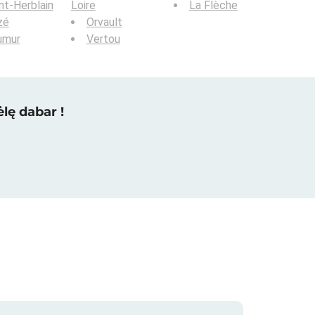
nt-Herblain
Loire
La Flèche
zé
Orvault
umur
Vertou
lę dabar !