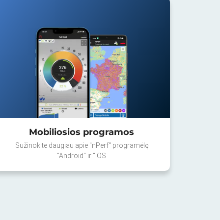
Mobiliosios programos
Sužinokite daugiau apie "nPerf" programėlę
"Android" ir "iOS