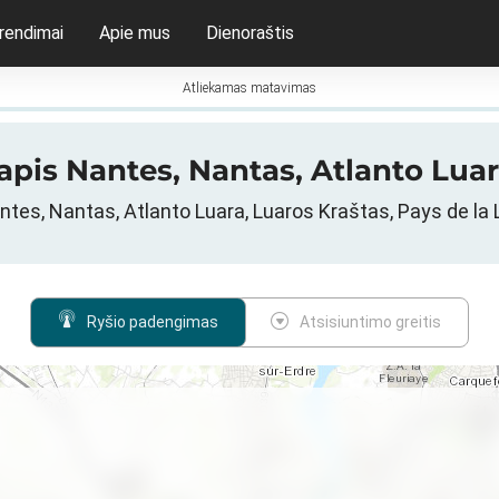
rendimai
Apie mus
Dienoraštis
Atliekamas matavimas
apis Nantes, Nantas, Atlanto Luar
antes, Nantas, Atlanto Luara, Luaros Kraštas, Pays de la L
Ryšio padengimas
Atsisiuntimo greitis