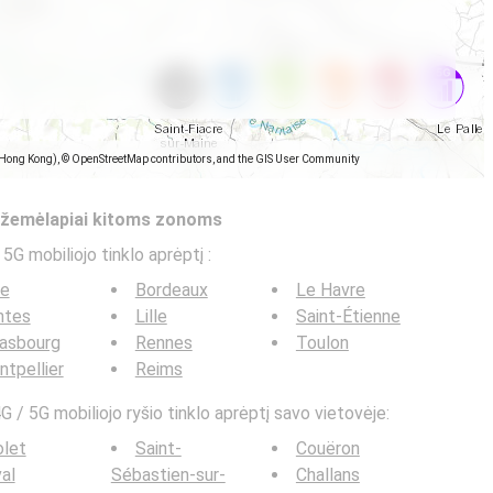
(Hong Kong), © OpenStreetMap contributors, and the GIS User Community
s žemėlapiai kitoms zonoms
 5G mobiliojo tinklo aprėptį
:
ce
Bordeaux
Le Havre
ntes
Lille
Saint-Étienne
rasbourg
Rennes
Toulon
tpellier
Reims
G / 5G mobiliojo ryšio tinklo aprėptį savo vietovėje:
olet
Saint-
Couëron
al
Sébastien-sur-
Challans