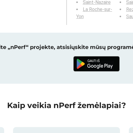
Saint-Nazaire
Sai
La Roche-sur-
Re
Yon
Sa
te „nPerf“ projekte, atsisiųskite mūsų programė
Kaip veikia nPerf žemėlapiai?