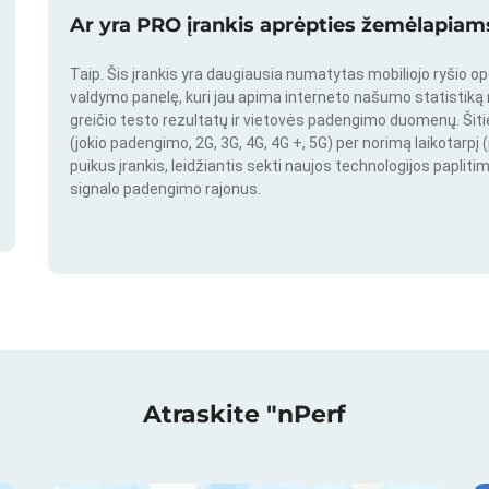
Ar yra PRO įrankis aprėpties žemėlapiams
Taip. Šis įrankis yra daugiausia numatytas mobiliojo ryšio o
valdymo panelę, kuri jau apima interneto našumo statistiką nu
greičio testo rezultatų ir vietovės padengimo duomenų. Šitie 
(jokio padengimo, 2G, 3G, 4G, 4G +, 5G) per norimą laikotarpį (
puikus įrankis, leidžiantis sekti naujos technologijos paplitim
signalo padengimo rajonus.
Atraskite "nPerf