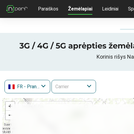
Paraiškos
Žemėlapiai
Leidiniai
Sp
3G / 4G / 5G aprėpties žemėl
Korinis rišys N
FR
- Prancūzija
+
−