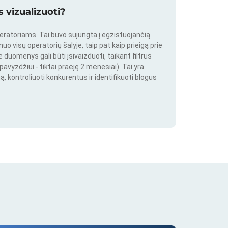
 vizualizuoti?
peratoriams. Tai buvo sujungta į egzistuojančią
o visų operatorių šalyje, taip pat kaip prieigą prie
duomenys gali būti įsivaizduoti, taikant filtrus
pavyzdžiui - tiktai praėję 2 mėnesiai). Tai yra
ą, kontroliuoti konkurentus ir identifikuoti blogus