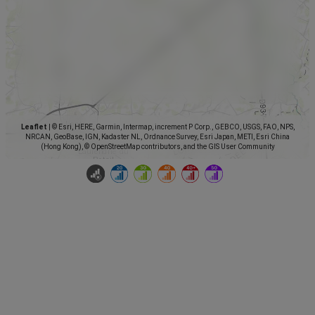
Leaflet
|
© Esri, HERE, Garmin, Intermap, increment P Corp., GEBCO, USGS, FAO, NPS,
NRCAN, GeoBase, IGN, Kadaster NL, Ordnance Survey, Esri Japan, METI, Esri China
(Hong Kong), © OpenStreetMap contributors, and the GIS User Community