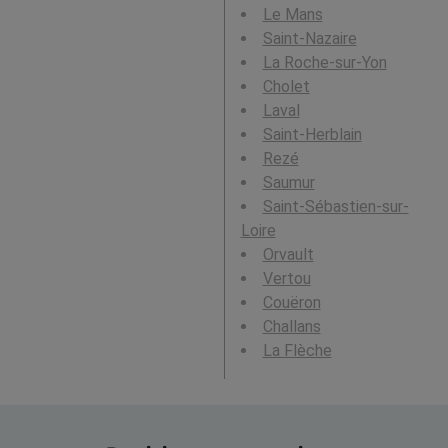
Le Mans
Saint-Nazaire
La Roche-sur-Yon
Cholet
Laval
Saint-Herblain
Rezé
Saumur
Saint-Sébastien-sur-
Loire
Orvault
Vertou
Couëron
Challans
La Flèche