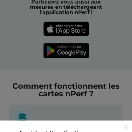
Participez vous aussi aux
mesures en téléchargeant
l'application nPerf !
Comment fonctionnent les
cartes nPerf ?