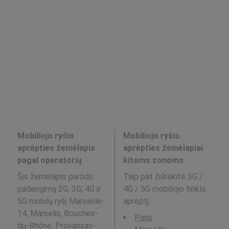
Mobiliojo ryšio
Mobiliojo ryšio
aprėpties žemėlapis
aprėpties žemėlapiai
pagal operatorių
kitoms zonoms
Šis žemėlapis parodo
Taip pat žiūrėkite 3G /
padengimą 2G, 3G, 4G ir
4G / 5G mobiliojo tinklo
5G mobilų ryšį Marseille-
aprėptį
:
14, Marselis, Bouches-
Paris
du-Rhône, Provansas-