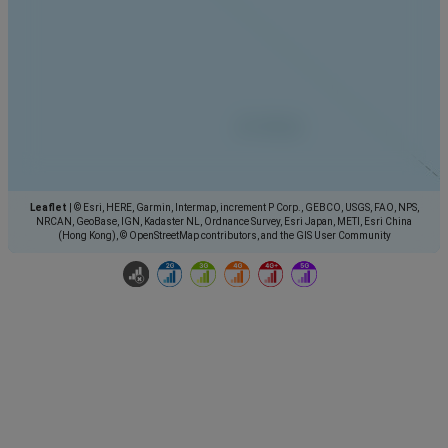
Leaflet
|
© Esri, HERE, Garmin, Intermap, increment P Corp., GEBCO, USGS, FAO, NPS,
NRCAN, GeoBase, IGN, Kadaster NL, Ordnance Survey, Esri Japan, METI, Esri China
(Hong Kong), © OpenStreetMap contributors, and the GIS User Community