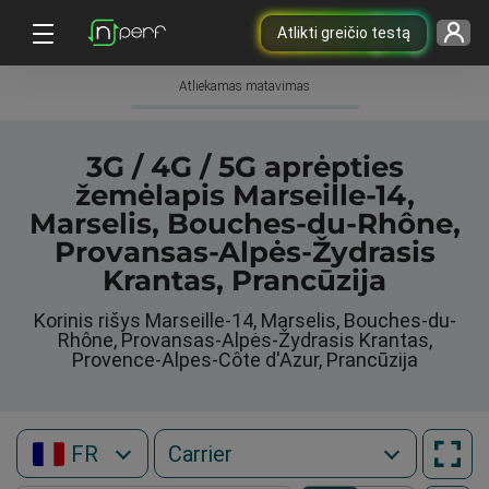
Atlikti greičio testą
Atliekamas matavimas
3G / 4G / 5G aprėpties
žemėlapis Marseille-14,
Marselis, Bouches-du-Rhône,
Provansas-Alpės-Žydrasis
Krantas, Prancūzija
Korinis rišys Marseille-14, Marselis, Bouches-du-
Rhône, Provansas-Alpės-Žydrasis Krantas,
Provence-Alpes-Côte d'Azur, Prancūzija
FR