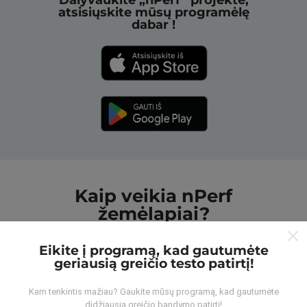
Dalyvaukite „nPerf“ projekte,
atsisiųskite mūsų programėlę
dabar !
Kaip veikia nPerf
žemėlapiai?
Eikite į programą, kad gautumėte
geriausią greičio testo patirtį!
Kam tenkintis mažiau? Gaukite mūsų programą, kad gautumėte
didžiausią greičio bandymo patirtį!