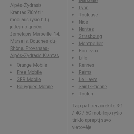
Marseille
Alpės-Žydrasis
Lyon
Krantas.Žiūrėti :
Toulouse
mobilaus ryšio bitų
Nice
judėjimo greičio
Nantes
žemėlapis
Marseille-14,
Strasbourg
Marselis, Bouches-du-
Montpellier
Rhône, Provansas-
Bordeaux
Alpės-Žydrasis Krantas
.
Lille
Orange Mobile
Rennes
Free Mobile
Reims
SFR Mobile
Le Havre
Bouygues Mobile
Saint-Étienne
Toulon
Taip pat peržiūrėkite 3G
/ 4G / 5G mobiliojo ryšio
tinklo aprėptį savo
vietovėje: