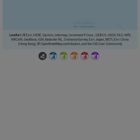
Leaflet
|
© Esri, HERE, Garmin, Intermap, increment P Corp., GEBCO, USGS, FAO, NPS,
NRCAN, GeoBase, IGN, Kadaster NL, Ordnance Survey, Esri Japan, METI, Esri China
(Hong Kong), © OpenStreetMap contributors, and the GIS User Community