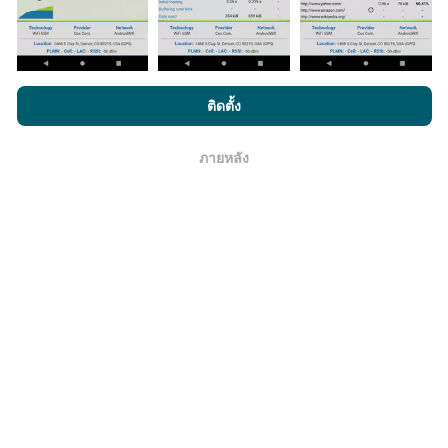
โดยการเรียกดู nPerf.com คุณยอมรับ
นโยบายความเป็นส่วนตัว และ
ติดตั้ง
การใช้คุกกี้
และ
ข้อตกลงในการใช้งาน
สำหรับผู้ใช้การทดสอบ nPerf
มีการปรับปรุงอย่างไร?
ภายหลัง
โอเค
แผนที่แสดงความครอบคลุมมีปรับปรุงข้อมูลโดยบอททุกๆ
ชั่วโมง แผนที่ความเร็ว
ปรับปรุงข้อมูลทุกๆ15นาที
ข้อมูล
แสดงอยู่เป็นเวลาสองปี หลังจากสองปี ข้อมูลที่เก่าที่สุดจะ
ถูกลบออกไปจากแผนที่เดือนละครั้ง
ข้อมูลมีความน่าเชื่อถือ และถูกต้องแค่ไหน?
การทดสอบจะดำเนินการในอุปกรณ์ของผู้ใช้ ความแม่นยำ