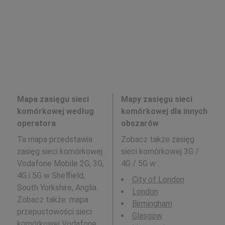
Mapa zasięgu sieci
Mapy zasięgu sieci
komórkowej według
komórkowej dla innych
operatora
obszarów
Ta mapa przedstawia
Zobacz także zasięg
zasięg sieci komórkowej
sieci komórkowej 3G /
Vodafone Mobile 2G, 3G,
4G / 5G w
:
4G i 5G w Sheffield,
City of London
South Yorkshire, Anglia.
London
Zobacz także: mapa
Birmingham
przepustowości sieci
Glasgow
komórkowej
Vodafone