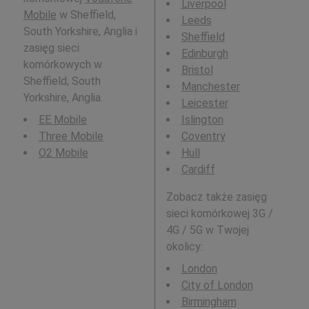
Liverpool
Mobile
w Sheffield,
Leeds
South Yorkshire, Anglia i
Sheffield
zasięg sieci
Edinburgh
komórkowych w
Bristol
Sheffield, South
Manchester
Yorkshire, Anglia.
Leicester
EE Mobile
Islington
Three Mobile
Coventry
O2 Mobile
Hull
Cardiff
Zobacz także zasięg
sieci komórkowej 3G /
4G / 5G w Twojej
okolicy:
London
City of London
Birmingham