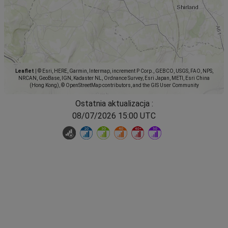
Leaflet
|
© Esri, HERE, Garmin, Intermap, increment P Corp., GEBCO, USGS, FAO, NPS,
NRCAN, GeoBase, IGN, Kadaster NL, Ordnance Survey, Esri Japan, METI, Esri China
(Hong Kong), © OpenStreetMap contributors, and the GIS User Community
Ostatnia aktualizacja :
08/07/2026 15:00 UTC