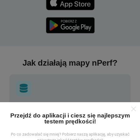
Jak działają mapy nPerf?
Skąd pochodzą dane?
Przejdź do aplikacji i ciesz się najlepszym
testem prędkości!
Dane są gromadzone z testów przeprowadzonych
przez użytkowników aplikacji nPerf. Są to testy
przeprowadzane w warunkach rzeczywistych,
Po co zadowalać się mniej? Pobierz naszą aplikację, aby uzyskać