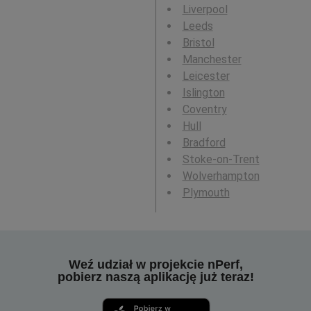
Liverpool
Leeds
Bristol
Manchester
Leicester
Islington
Coventry
Hull
Bradford
Stoke-on-Trent
Wolverhampton
Plymouth
Weź udział w projekcie nPerf,
pobierz naszą aplikację już teraz!