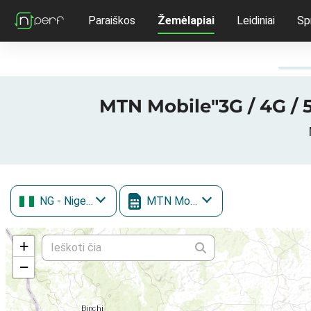
Paraiškos
Žemėlapiai
Leidiniai
Sp
MTN Mobile"3G / 4G / 5
NG
- Nigerija
MTN Mobile
+
−