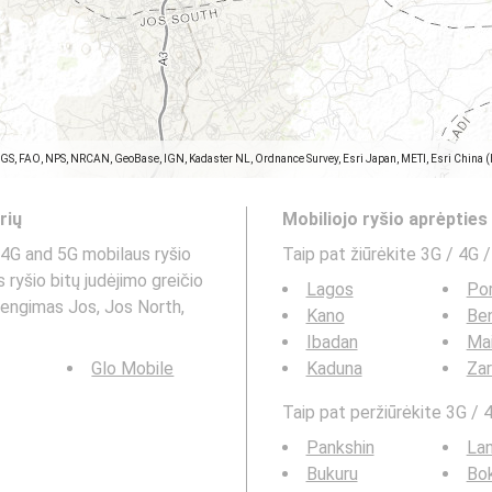
SGS, FAO, NPS, NRCAN, GeoBase, IGN, Kadaster NL, Ordnance Survey, Esri Japan, METI, Esri China 
rių
Mobiliojo ryšio aprėptie
4G and 5G mobilaus ryšio
Taip pat žiūrėkite 3G / 4G /
 ryšio bitų judėjimo greičio
Lagos
Por
dengimas Jos, Jos North,
Kano
Ben
Ibadan
Mai
Glo Mobile
Kaduna
Zar
Taip pat peržiūrėkite 3G / 4
Pankshin
La
Bukuru
Bo