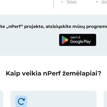
Yelwa
Am
te „nPerf“ projekte, atsisiųskite mūsų programė
Kaip veikia nPerf žemėlapiai?