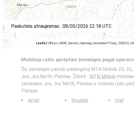
Paskutinis atnaujinimas :
08/05/2026 22:18 UTC
Leaflet
|
© Esri, HERE, Garmin, Intermap, increment P Corp., GEBCO, U
Mobiliojo ryšio aprėpties žemėlapis pagal operato
Šis žemėlapis parodo padengimą MTN Mobile 2G, 3G, 
Jos, Jos North, Plateau. Žiūrėti :
MTN Mobile
mobilaus
žemėlapis Jos, Jos North, Plateau ir mobilau ryšio pa
Plateau.
Airtel
9mobile
ntel