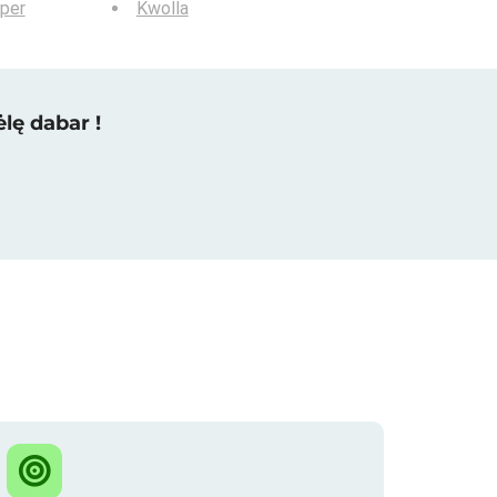
per
Kwolla
lę dabar !