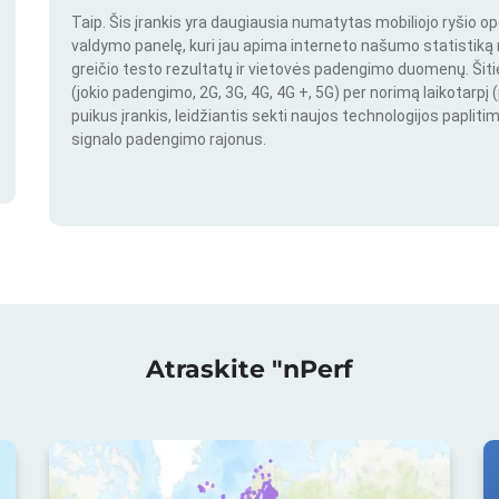
Taip. Šis įrankis yra daugiausia numatytas mobiliojo ryšio o
valdymo panelę, kuri jau apima interneto našumo statistiką nu
greičio testo rezultatų ir vietovės padengimo duomenų. Šitie 
(jokio padengimo, 2G, 3G, 4G, 4G +, 5G) per norimą laikotarpį (
puikus įrankis, leidžiantis sekti naujos technologijos paplitim
signalo padengimo rajonus.
Atraskite "nPerf