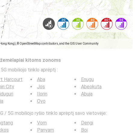
(Hong Kong), © OpenStreetMap contributors, and the GIS User Community
s žemėlapiai kitoms zonoms
 5G mobiliojo tinklo aprėptį
:
t Harcourt
Aba
Enugu
in City
Jos
Abeokuta
duguri
Ilorin
Abuja
ia
Oyo
G / 5G mobiliojo ryšio tinklo aprėptį savo vietovėje:
ngtang
Vom
Dengi
kkos
Panyam
Boi