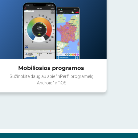
Mobiliosios programos
Sužinokite daugiau apie "nPerf" programėlę
"Android" ir "iOS