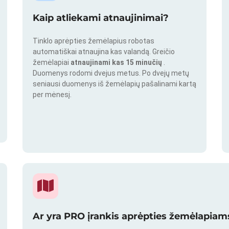
Kaip atliekami atnaujinimai?
Tinklo aprėpties žemėlapius robotas
automatiškai atnaujina kas valandą. Greičio
žemėlapiai
atnaujinami kas 15 minučių
.
Duomenys rodomi dvejus metus. Po dvejų metų
seniausi duomenys iš žemėlapių pašalinami kartą
per mėnesį.
Ar yra PRO įrankis aprėpties žemėlapiams