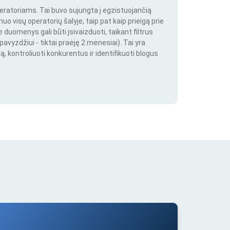
peratoriams. Tai buvo sujungta į egzistuojančią
o visų operatorių šalyje, taip pat kaip prieigą prie
duomenys gali būti įsivaizduoti, taikant filtrus
pavyzdžiui - tiktai praėję 2 mėnesiai). Tai yra
ą, kontroliuoti konkurentus ir identifikuoti blogus