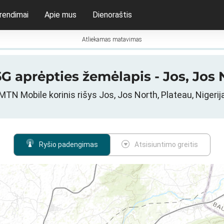
rendimai
Apie mus
Dienoraštis
Atliekamas matavimas
G aprėpties žemėlapis - Jos, Jos N
MTN Mobile korinis rišys Jos, Jos North, Plateau, Nigerij
Ryšio padengimas
Atsisiuntimo greitis