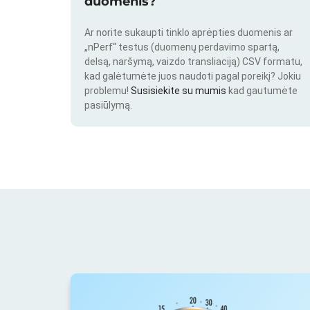
duomenis?
Ar norite sukaupti tinklo aprėpties duomenis ar
„nPerf“ testus (duomenų perdavimo spartą,
delsą, naršymą, vaizdo transliaciją) CSV formatu,
kad galėtumėte juos naudoti pagal poreikį? Jokiu
problemu!
Susisiekite su mumis
kad gautumėte
pasiūlymą.