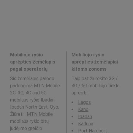
Mobiliojo ryšio
Mobiliojo ryšio
aprėpties žemėlapis
aprėpties žemėlapiai
pagal operatorių
kitoms zonoms
Šis žemėlapis parodo
Taip pat žiūrėkite 3G /
padengimą MTN Mobile
4G / 5G mobiliojo tinklo
2G, 3G, 4G and 5G
aprėptį
:
mobilaus ryšio Ibadan,
Lagos
Ibadan North East, Oyo.
Kano
Žiūrėti :
MTN Mobile
Ibadan
mobilaus ryšio bitų
Kaduna
judėjimo greičio
Port Harcourt