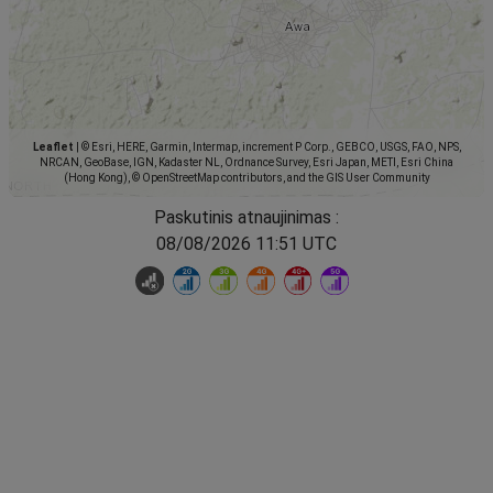
Leaflet
|
© Esri, HERE, Garmin, Intermap, increment P Corp., GEBCO, USGS, FAO, NPS,
NRCAN, GeoBase, IGN, Kadaster NL, Ordnance Survey, Esri Japan, METI, Esri China
(Hong Kong), © OpenStreetMap contributors, and the GIS User Community
Paskutinis atnaujinimas :
08/08/2026 11:51 UTC