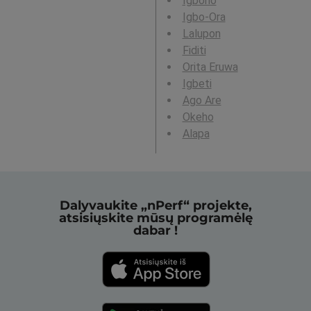
Igboho
Igbo-Ora
Lalupon
Fiditi
Orita Eruwa
Igbeti
Ago Are
Okeho
Alapa
Dalyvaukite „nPerf“ projekte,
atsisiųskite mūsų programėlę
dabar !