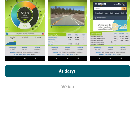
žemėlapiai!
Visi bandymų rezultatai rodomi
žemėlapiuose. Filtravimo taisyklės taikomos prieš
skaičiavimo parodymus.
Kaip atliekami atnaujinimai?
Naršydami „nPerf.com“ sutinkate su mūsų
privatumo ir slapukų
naudojimo politika
, taip pat su „nPerf“ testu
Galutinio
Atidaryti
Tinklo aprėpties žemėlapius robotas automatiškai
vartotojo licencijos sutartis
.
atnaujina kas valandą. Greičio žemėlapiai
atnaujinami
kas 15 minučių
. Duomenys rodomi dvejus metus. Po
Vėliau
Gerai
dvejų metų seniausi duomenys iš žemėlapių
pašalinami kartą per mėnesį.