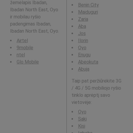
žemėlapis Ibadan,
Benin City
Ibadan North East, Oyo
Maiduguri
ir mobilau ryšio
Zaria
padengimas Ibadan,
Aba
Ibadan North East, Oyo.
Jos
Airtel
Ilorin
9mobile
Oyo
ntel
Enugu
Glo Mobile
Abeokuta
Abuja
Taip pat peržiūrėkite 3G
/ 4G / 5G mobiliojo ryšio
tinklo aprėptį savo
vietovėje:
Oyo
Saki
Kisi