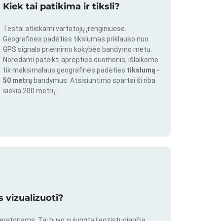
Kiek tai patikima ir tiksli?
Testai atliekami vartotojų įrenginiuose.
Geografinės padėties tikslumas priklauso nuo
GPS signalo priėmimo kokybės bandymo metu.
Norėdami pateikti aprėpties duomenis, išlaikome
tik maksimalaus geografinės padėties
tikslumą -
50 metrų
bandymus. Atsisiuntimo spartai ši riba
siekia 200 metrų.
 vizualizuoti?
peratoriams. Tai buvo sujungta į egzistuojančią