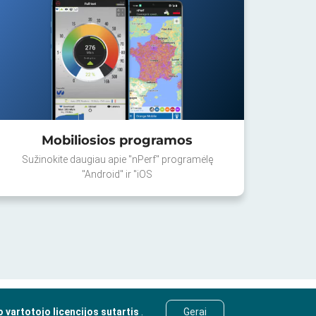
Mobiliosios programos
Sužinokite daugiau apie "nPerf" programėlę
"Android" ir "iOS
o vartotojo licencijos sutartis
.
Gerai