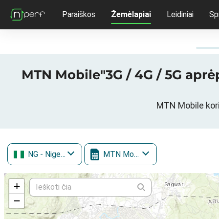
Paraiškos
Žemėlapiai
Leidiniai
Sp
MTN Mobile"3G / 4G / 5G aprėp
MTN Mobile korin
NG
- Nigerija
MTN Mobile
+
−