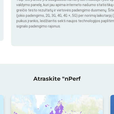
valdymo panelę, kuri jau apima interneto našumo statistiką nu
greičio testo rezultatų ir vietovės padengimo duomenų. Šitie 
(jokio padengimo, 2G, 3G, 4G, 4G +, 5G) per norimą laikotarpį (
puikus įrankis, leidžiantis sekti naujos technologijos paplitim
signalo padengimo rajonus.
Atraskite "nPerf