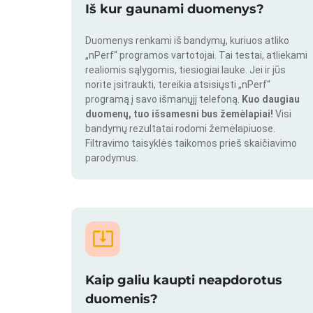
Iš kur gaunami duomenys?
Duomenys renkami iš bandymų, kuriuos atliko
„nPerf“ programos vartotojai. Tai testai, atliekami
realiomis sąlygomis, tiesiogiai lauke. Jei ir jūs
norite įsitraukti, tereikia atsisiųsti „nPerf“
programą į savo išmanųjį telefoną.
Kuo daugiau
duomenų, tuo išsamesni bus žemėlapiai!
Visi
bandymų rezultatai rodomi žemėlapiuose.
Filtravimo taisyklės taikomos prieš skaičiavimo
parodymus.
Kaip galiu kaupti neapdorotus
duomenis?