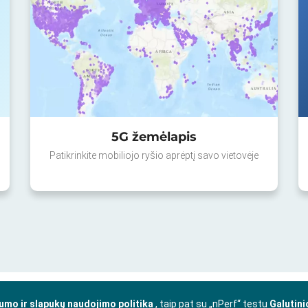
5G žemėlapis
Patikrinkite mobiliojo ryšio aprėptį savo vietovėje
umo ir slapukų naudojimo politika
, taip pat su „nPerf“ testu
Galutini