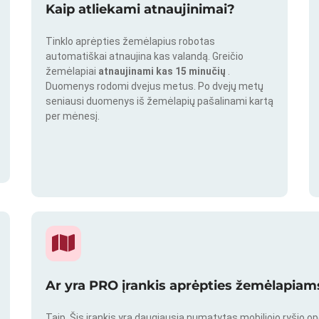
Kaip atliekami atnaujinimai?
Tinklo aprėpties žemėlapius robotas
automatiškai atnaujina kas valandą. Greičio
žemėlapiai
atnaujinami kas 15 minučių
.
Duomenys rodomi dvejus metus. Po dvejų metų
seniausi duomenys iš žemėlapių pašalinami kartą
per mėnesį.
Ar yra PRO įrankis aprėpties žemėlapiams
Taip. Šis įrankis yra daugiausia numatytas mobiliojo ryšio o