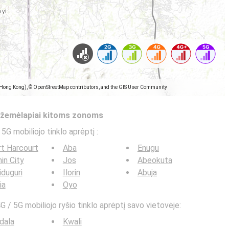
(Hong Kong), © OpenStreetMap contributors, and the GIS User Community
s žemėlapiai kitoms zonoms
 5G mobiliojo tinklo aprėptį
:
t Harcourt
Aba
Enugu
in City
Jos
Abeokuta
duguri
Ilorin
Abuja
ia
Oyo
G / 5G mobiliojo ryšio tinklo aprėptį savo vietovėje:
dala
Kwali