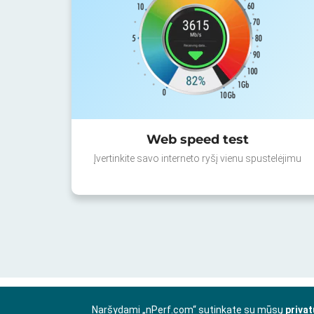
Web speed test
Įvertinkite savo interneto ryšį vienu spustelėjimu
Naršydami „nPerf.com“ sutinkate su mūsų
privat