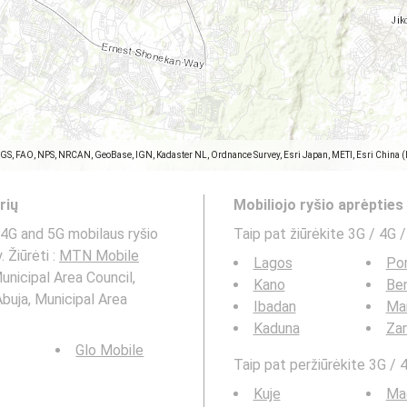
SGS, FAO, NPS, NRCAN, GeoBase, IGN, Kadaster NL, Ordnance Survey, Esri Japan, METI, Esri China 
rių
Mobiliojo ryšio aprėptie
4G and 5G mobilaus ryšio
Taip pat žiūrėkite 3G / 4G /
 Žiūrėti :
MTN Mobile
Lagos
Por
unicipal Area Council,
Kano
Ben
Abuja, Municipal Area
Ibadan
Mai
Kaduna
Zar
Glo Mobile
Taip pat peržiūrėkite 3G / 4
Kuje
Ma