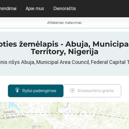
rendimai
Apie mus
Dienoraštis
Atliekamas matavimas
ties žemėlapis - Abuja, Municipal
Territory, Nigerija
is rišys Abuja, Municipal Area Council, Federal Capital Te
Ryšio padengimas
Atsisiuntimo greitis