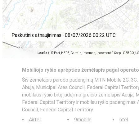
Paskutinis atnaujinimas :
08/07/2026 00:22 UTC
Leaflet
|
© Esri, HERE, Garmin, Intermap, increment P Corp., GEBCO, U
Mobiliojo ryšio aprėpties žemėlapis pagal operato
Šis žemėlapis parodo padengimą MTN Mobile 2G, 3G, 
Abuja, Municipal Area Council, Federal Capital Territory.
mobilaus ryšio bitų judėjimo greičio žemėlapis Abuja, M
Federal Capital Territory ir mobilau ryšio padengimas 
Council, Federal Capital Territory.
Airtel
9mobile
ntel