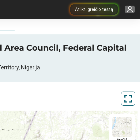
Atlikti greičio testą
 Area Council, Federal Capital
rritory, Nigerija
ArcGIS