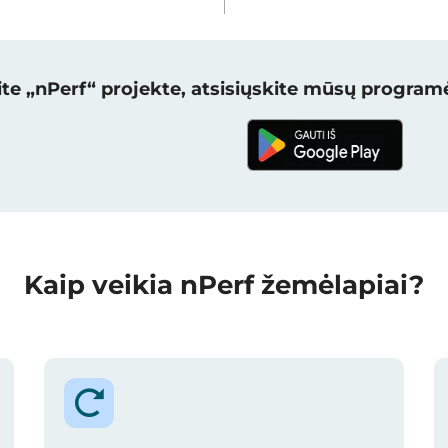
te „nPerf“ projekte, atsisiųskite mūsų programė
Kaip veikia nPerf žemėlapiai?