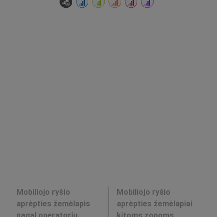
Mobiliojo ryšio
Mobiliojo ryšio
aprėpties žemėlapis
aprėpties žemėlapiai
pagal operatorių
kitoms zonoms