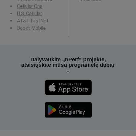
Cellular One
U.S. Cellular
AT&T FirstNet
Boost Mobile
Dalyvaukite „nPerf“ projekte,
atsisiųskite mūsų programėlę dabar
!