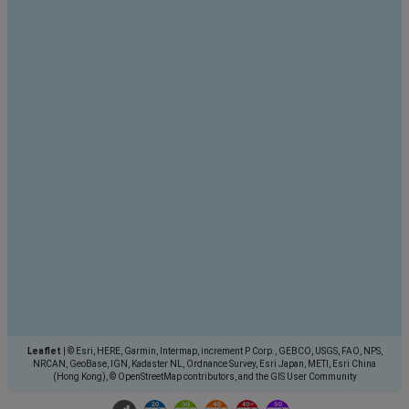
Leaflet
|
© Esri, HERE, Garmin, Intermap, increment P Corp., GEBCO, USGS, FAO, NPS,
NRCAN, GeoBase, IGN, Kadaster NL, Ordnance Survey, Esri Japan, METI, Esri China
(Hong Kong), © OpenStreetMap contributors, and the GIS User Community