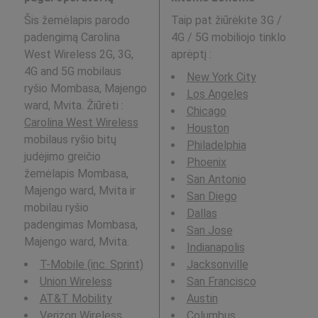
Šis žemėlapis parodo
Taip pat žiūrėkite 3G /
padengimą Carolina
4G / 5G mobiliojo tinklo
West Wireless 2G, 3G,
aprėptį
:
4G and 5G mobilaus
New York City
ryšio Mombasa, Majengo
Los Angeles
ward, Mvita. Žiūrėti :
Chicago
Carolina West Wireless
Houston
mobilaus ryšio bitų
Philadelphia
judėjimo greičio
Phoenix
žemėlapis Mombasa,
San Antonio
Majengo ward, Mvita ir
San Diego
mobilau ryšio
Dallas
padengimas Mombasa,
San Jose
Majengo ward, Mvita.
Indianapolis
T-Mobile (inc. Sprint)
Jacksonville
Union Wireless
San Francisco
AT&T Mobility
Austin
Verizon Wireless
Columbus