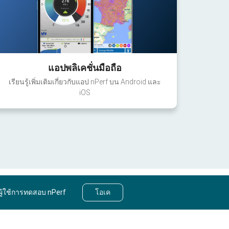
แอปพลิเคชั่นมือถือ
เรียนรู้เพิ่มเติมเกี่ยวกับแอป nPerf บน Android และ
iOS
ผู้ใช้การทดสอบ nPerf
โอเค