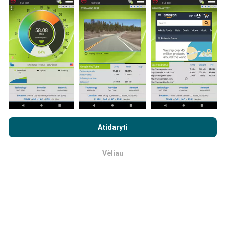
programos vartotojai. Tai testai, atliekami realiomis
sąlygomis, tiesiogiai lauke. Jei ir jūs norite įsitraukti,
tereikia atsisiųsti „nPerf“ programą į savo išmanųjį
telefoną.
Kuo daugiau duomenų, tuo išsamesni bus
žemėlapiai!
Visi bandymų rezultatai rodomi
žemėlapiuose. Filtravimo taisyklės taikomos prieš
skaičiavimo parodymus.
Naršydami „nPerf.com“ sutinkate su mūsų
privatumo ir slapukų
naudojimo politika
, taip pat su „nPerf“ testu
Galutinio
Atidaryti
vartotojo licencijos sutartis
.
Kaip atliekami atnaujinimai?
Vėliau
Gerai
Tinklo aprėpties žemėlapius robotas automatiškai
atnaujina kas valandą. Greičio žemėlapiai
atnaujinami
kas 15 minučių
. Duomenys rodomi dvejus metus. Po
dvejų metų seniausi duomenys iš žemėlapių
pašalinami kartą per mėnesį.