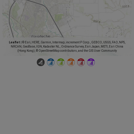
Leaflet
|
© Esri, HERE, Garmin, Intermap, increment P Corp., GEBCO, USGS, FAO, NPS,
NRCAN, GeoBase, IGN, Kadaster NL, Ordnance Survey, Esri Japan, METI, Esri China
(Hong Kong), © OpenStreetMap contributors, and the GIS User Community