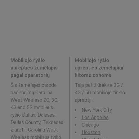
Mobiliojo ryšio
Mobiliojo ryšio
aprėpties žemėlapis
aprėpties žemėlapiai
pagal operatorių
kitoms zonoms
Šis žemėlapis parodo
Taip pat žiūrėkite 3G /
padengimą Carolina
4G / 5G mobiliojo tinklo
West Wireless 2G, 3G,
aprėptį
:
4G and 5G mobilaus
New York City
ryšio Dallas, Dalasas,
Los Angeles
Dallas County, Teksasas.
Chicago
Žiūrėti :
Carolina West
Houston
Wireless
mobilaus ryšio