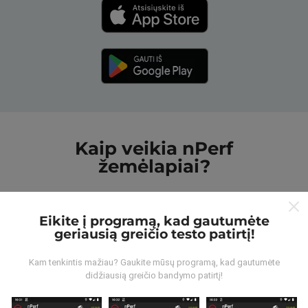
Kaip veikia nPerf
žemėlapiai?
Eikite į programą, kad gautumėte
geriausią greičio testo patirtį!
Iš kur gaunami duomenys?
Kam tenkintis mažiau? Gaukite mūsų programą, kad gautumėte
didžiausią greičio bandymo patirtį!
Duomenys renkami iš bandymų, kuriuos atliko „nPerf“