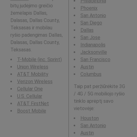
Philadelphia
bitų judėjimo greičio
Phoenix
žemėlapis Dallas,
San Antonio
Dalasas, Dallas County,
San Diego
Teksasas ir mobilau
Dallas
ryšio padengimas Dallas,
San Jose
Dalasas, Dallas County,
Indianapolis
Teksasas.
Jacksonville
T-Mobile (inc. Sprint)
San Francisco
Union Wireless
Austin
AT&T Mobility
Columbus
Verizon Wireless
Taip pat peržiūrėkite 3G
Cellular One
/ 4G / 5G mobiliojo ryšio
U.S. Cellular
tinklo aprėptį savo
AT&T FirstNet
vietovėje:
Boost Mobile
Houston
San Antonio
Austin