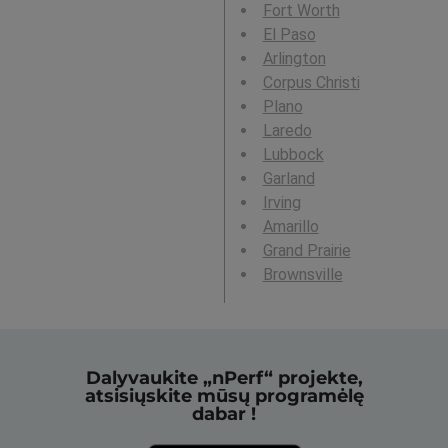
Fort Worth
El Paso
Arlington
Corpus Christi
Plano
Laredo
Lubbock
Garland
Irving
Amarillo
Grand Prairie
Brownsville
Dalyvaukite „nPerf“ projekte,
atsisiųskite mūsų programėlę
dabar !