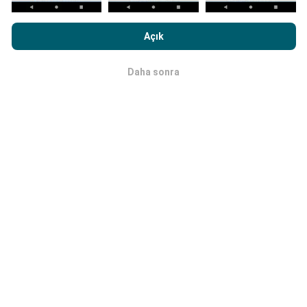
nPerf.com'a girme işlemini gerçekleştirerek,
Gizlilik ve Çerezler
Kullanım Politikası
Son Kullanıcı Lisans Sözleşmesi
onaylamış
Güncellemeler nasıl yapılır?
Açık
sayılırsınız .
Ağ kapsama haritaları her saat bir yapay zeka
Daha sonra
Tamam
tarafından otomatik olarak güncellenir. Hız haritaları
her 15 dakikada bir güncellenir
. Veriler iki yıl boyunca
görüntülenir. İki yıl sonra, en eski veriler ayda bir kez
haritalardan kaldırılır.
Ne kadar güvenilir ve doğru?
Testler, kullanıcıların cihazlarında gerçekleştirilir.
Coğrafi konum hassasiyeti, test sırasındaki GPS
sinyalinin alım kalitesine bağlıdır. Kapsam verileri için,
yalnızca
50 metrelik kesinliğe
sahip maksimum