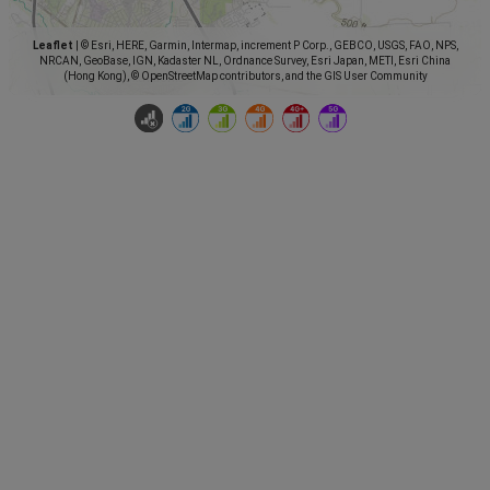
Leaflet
|
© Esri, HERE, Garmin, Intermap, increment P Corp., GEBCO, USGS, FAO, NPS,
NRCAN, GeoBase, IGN, Kadaster NL, Ordnance Survey, Esri Japan, METI, Esri China
(Hong Kong), © OpenStreetMap contributors, and the GIS User Community