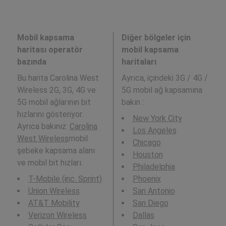
Mobil kapsama
Diğer bölgeler için
haritası operatör
mobil kapsama
bazında
haritaları
Bu harita Carolina West
Ayrıca,
içindeki 3G / 4G /
Wireless 2G, 3G, 4G ve
5G mobil ağ kapsamına
5G mobil ağlarının bit
bakın :
hızlarını gösteriyor.
New York City
Ayrıca bakınız:
Carolina
Los Angeles
West Wireless
mobil
Chicago
şebeke kapsama alanı
Houston
ve mobil bit hızları.
Philadelphia
T-Mobile (inc. Sprint)
Phoenix
Union Wireless
San Antonio
AT&T Mobility
San Diego
Verizon Wireless
Dallas