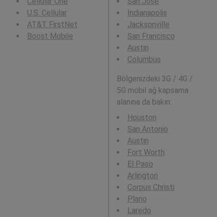
Cellular One
San Jose
U.S. Cellular
Indianapolis
AT&T FirstNet
Jacksonville
Boost Mobile
San Francisco
Austin
Columbus
Bölgenizdeki 3G / 4G /
5G mobil ağ kapsama
alanına da bakın:
Houston
San Antonio
Austin
Fort Worth
El Paso
Arlington
Corpus Christi
Plano
Laredo