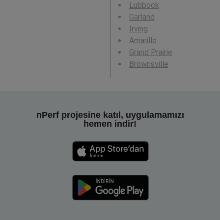
Lubbock
Garland
Irving
Amarillo
Grand Prairie
Brownsville
nPerf projesine katıl, uygulamamızı
hemen indir!