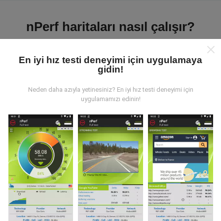
nPerf haritaları nasıl çalışır?
En iyi hız testi deneyimi için uygulamaya
gidin!
Neden daha azıyla yetinesiniz? En iyi hız testi deneyimi için
Veriler nereden geliyor?
uygulamamızı edinin!
Veriler, nPerf uygulamasının kullanıcıları tarafından
gerçekleştirilen testlerden toplanmıştır. Bunlar, gerçek
koşullarda, doğrudan sahada yapılan testlerdir. Siz de
dahil olmak istiyorsanız, tüm yapmanız gereken nPerf
uygulamasını akıllı telefonunuza indirmek.
Ne kadar
fazla veri varsa, haritalar o kadar kapsamlı olur!