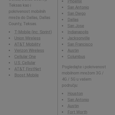
Phoenix
Teksas kao i
San Antonio
pokrivenost mobilnih
San Diego
mreža do Dallas, Dallas
Dallas
County, Teksas.
San Jose
T-Mobile (inc. Sprint)
Indianapolis
Union Wireless
Jacksonville
AT&T Mobility
San Francisco
Verizon Wireless
Austin
Cellular One
Columbus
U.S. Cellular
Pogledajte i pokrivenost
AT&T FirstNet
mobilnom mrežom 3G /
Boost Mobile
4G / 5G u vašem
području:
Houston
San Antonio
Austin
Fort Worth