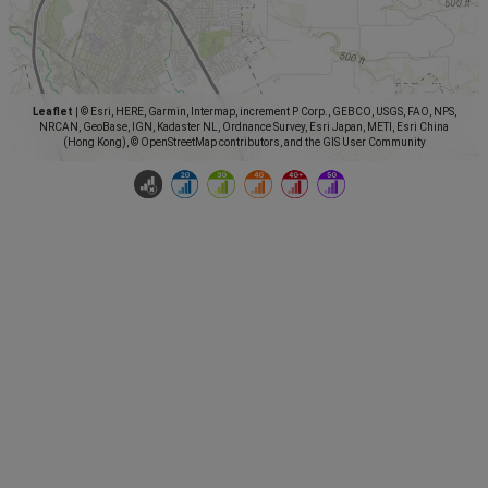
Leaflet
|
© Esri, HERE, Garmin, Intermap, increment P Corp., GEBCO, USGS, FAO, NPS,
NRCAN, GeoBase, IGN, Kadaster NL, Ordnance Survey, Esri Japan, METI, Esri China
(Hong Kong), © OpenStreetMap contributors, and the GIS User Community