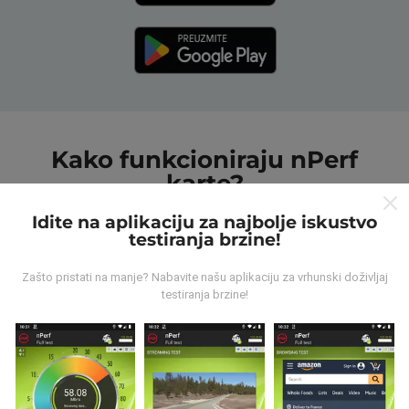
Kako funkcioniraju nPerf
karte?
Idite na aplikaciju za najbolje iskustvo
testiranja brzine!
Zašto pristati na manje? Nabavite našu aplikaciju za vrhunski doživljaj
testiranja brzine!
Odakle dolaze podaci ?
Prikupljeni podaci su realizirani putem korisnika nPerf
aplikacije. Podaci su izmjereni u realnim uvjetima,
direktno na terenu. Ako i vi želite sudjelovati, jedino što