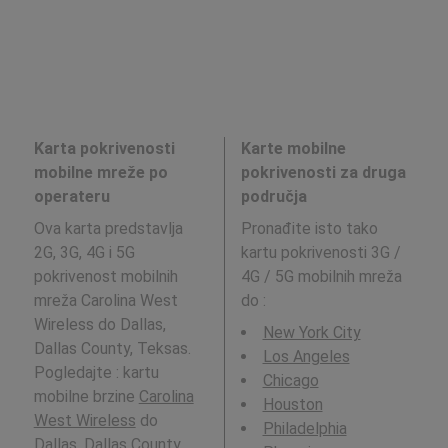
Karta pokrivenosti
Karte mobilne
mobilne mreže po
pokrivenosti za druga
operateru
područja
Ova karta predstavlja
Pronađite isto tako
2G, 3G, 4G i 5G
kartu pokrivenosti 3G /
pokrivenost mobilnih
4G / 5G mobilnih mreža
mreža Carolina West
do
:
Wireless do Dallas,
New York City
Dallas County, Teksas.
Los Angeles
Pogledajte : kartu
Chicago
mobilne brzine
Carolina
Houston
West Wireless
do
Philadelphia
Dallas, Dallas County,