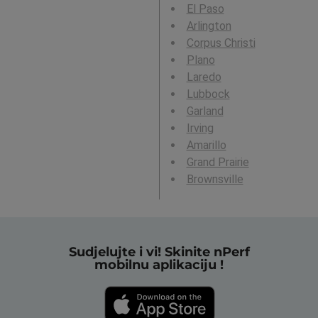
El Paso
Arlington
Corpus Christi
Plano
Laredo
Lubbock
Garland
Irving
Amarillo
Grand Prairie
Brownsville
Sudjelujte i vi! Skinite nPerf
mobilnu aplikaciju !