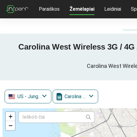
Paraiškos
Žemėlapiai
Leidiniai
Sp
Carolina West Wireless 3G / 4G
Carolina West Wirele
US
- Jungtinės Valstijos
Carolina West Wireless
+
−