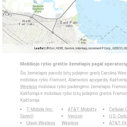
Leaflet
|
© Esri, HERE, Garmin, Intermap, increment P Corp., GEBCO, U
Mobiliojo ryšio greičio žemėlapis pagal operatori
Šis žemėlapis parodo bitų judėjimo greitį Carolina We
mobilaus ryšio Fremont, Alamedos apygarda, Kalifornija
Wireless
mobilaus ryšio padengimo žemėlapis Fremon
Kalifornija ir mobilaus ryšio bitų judėjimo greitis Fre
Kalifornija.
T-Mobile (inc.
AT&T Mobility
Cellular
Sprint)
Verizon
U.S. Cell
Union Wireless
Wireless
AT&T Fi