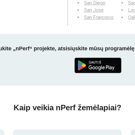
San Diego
Sa
San Jose
Lo
San Francisco
Oa
kite „nPerf“ projekte, atsisiųskite mūsų programėlę
Kaip veikia nPerf žemėlapiai?