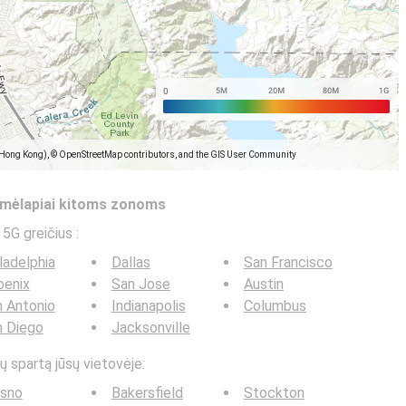
(Hong Kong), © OpenStreetMap contributors, and the GIS User Community
žemėlapiai kitoms zonoms
/ 5G greičius
:
ladelphia
Dallas
San Francisco
oenix
San Jose
Austin
 Antonio
Indianapolis
Columbus
n Diego
Jacksonville
tų spartą jūsų vietovėje:
esno
Bakersfield
Stockton