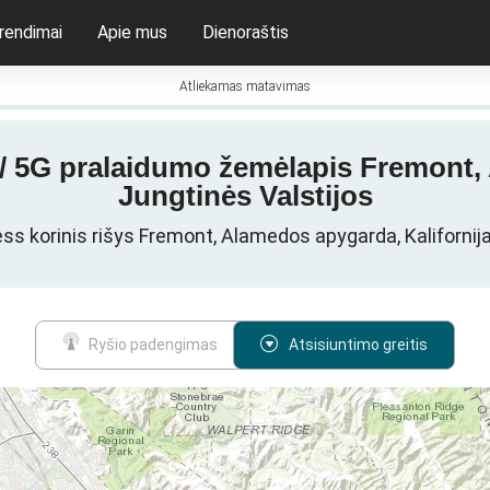
rendimai
Apie mus
Dienoraštis
Atliekamas matavimas
 / 5G pralaidumo žemėlapis Fremont, 
Jungtinės Valstijos
ss korinis rišys Fremont, Alamedos apygarda, Kalifornija
Ryšio padengimas
Atsisiuntimo greitis