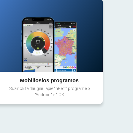
Mobiliosios programos
Sužinokite daugiau apie "nPerf" programėlę
"Android" ir "iOS