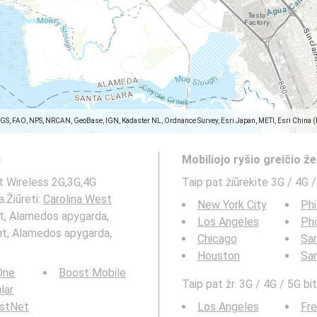
SGS, FAO, NPS, NRCAN, GeoBase, IGN, Kadaster NL, Ordnance Survey, Esri Japan, METI, Esri China 
ų
Mobiliojo ryšio greičio 
st Wireless 2G,3G,4G
Taip pat žiūrėkite 3G / 4G 
.Žiūrėti:
Carolina West
New York City
Phi
t, Alamedos apygarda,
Los Angeles
Ph
mont, Alamedos apygarda,
Chicago
San
Houston
Sa
 One
Boost Mobile
Taip pat žr. 3G / 4G / 5G bi
ular
rstNet
Los Angeles
Fr