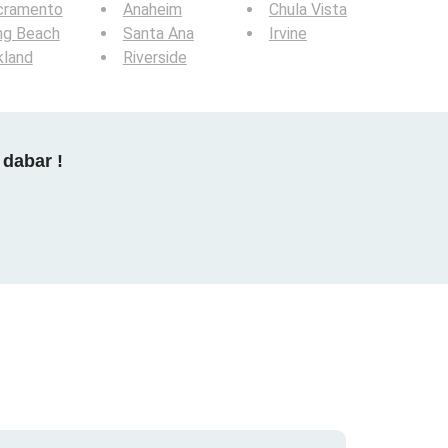
cramento
Anaheim
Chula Vista
ng Beach
Santa Ana
Irvine
kland
Riverside
 dabar !