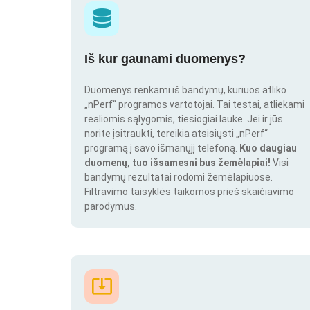
Iš kur gaunami duomenys?
Duomenys renkami iš bandymų, kuriuos atliko
„nPerf“ programos vartotojai. Tai testai, atliekami
realiomis sąlygomis, tiesiogiai lauke. Jei ir jūs
norite įsitraukti, tereikia atsisiųsti „nPerf“
programą į savo išmanųjį telefoną.
Kuo daugiau
duomenų, tuo išsamesni bus žemėlapiai!
Visi
bandymų rezultatai rodomi žemėlapiuose.
Filtravimo taisyklės taikomos prieš skaičiavimo
parodymus.