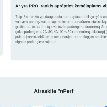
Ar yra PRO įrankis aprėpties žemėlapiams vi
Taip. Šis įrankis yra daugiausia numatytas mobiliojo ryšio o
valdymo panelę, kuri jau apima interneto našumo statistiką nu
greičio testo rezultatų ir vietovės padengimo duomenų. Šitie 
(jokio padengimo, 2G, 3G, 4G, 4G +, 5G) per norimą laikotarpį (
puikus įrankis, leidžiantis sekti naujos technologijos paplitim
signalo padengimo rajonus.
Atraskite "nPerf