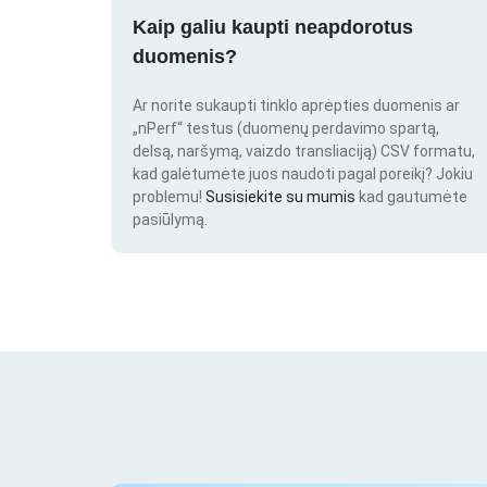
Kaip galiu kaupti neapdorotus
duomenis?
Ar norite sukaupti tinklo aprėpties duomenis ar
„nPerf“ testus (duomenų perdavimo spartą,
delsą, naršymą, vaizdo transliaciją) CSV formatu,
kad galėtumėte juos naudoti pagal poreikį? Jokiu
problemu!
Susisiekite su mumis
kad gautumėte
pasiūlymą.