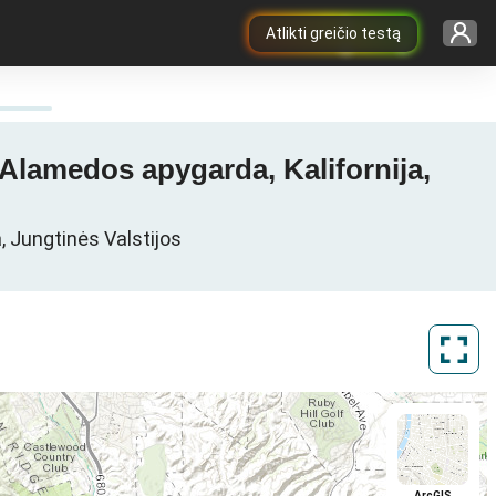
Atlikti greičio testą
Alamedos apygarda, Kalifornija,
, Jungtinės Valstijos
ArcGIS