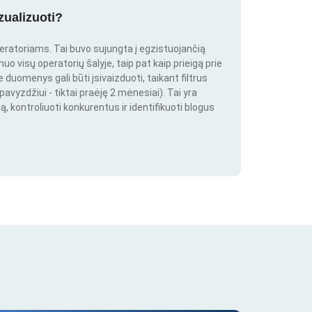
zualizuoti?
peratoriams. Tai buvo sujungta į egzistuojančią
o visų operatorių šalyje, taip pat kaip prieigą prie
duomenys gali būti įsivaizduoti, taikant filtrus
pavyzdžiui - tiktai praėję 2 mėnesiai). Tai yra
ą, kontroliuoti konkurentus ir identifikuoti blogus