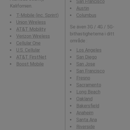
San Francisco
Kalifornien.
Austin
T-Mobile (inc. Sprint)
Columbus
Union Wireless
Se även 3G / 4G / 5G-
AT&T Mobility
bithastigheterna i ditt
Verizon Wireless
område :
Cellular One
U.S. Cellular
Los Angeles
AT&T FirstNet
San Diego
Boost Mobile
San Jose
San Francisco
Fresno
Sacramento
Long Beach
Oakland
Bakersfield
Anaheim
Santa Ana
Riverside