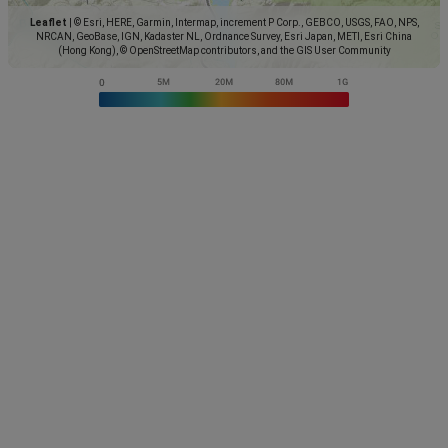
Leaflet
|
© Esri, HERE, Garmin, Intermap, increment P Corp., GEBCO, USGS, FAO, NPS,
NRCAN, GeoBase, IGN, Kadaster NL, Ordnance Survey, Esri Japan, METI, Esri China
(Hong Kong), © OpenStreetMap contributors, and the GIS User Community