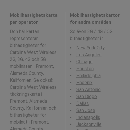
Mobilhastighetskarta
Mobilhastighetskartor
per operatör
för andra områden
Den här kartan
Se även 3G / 4G / 5G
representerar
bithastigheter i
:
bithastigheter för
New York City
Carolina West Wireless
Los Angeles
2G, 3G, 4G och 5G
Chicago
mobilnäten i Fremont,
Houston
Alameda County,
Philadelphia
Kalifornien. Se också:
Phoenix
Carolina West Wireless
San Antonio
täckningskarta i
San Diego
Fremont, Alameda
Dallas
County, Kalifornien och
San Jose
bithastigheter för
Indianapolis
mobilnät i Fremont,
Jacksonville
Alameda County,