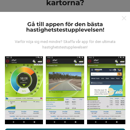
kartorna?
Gå till appen för den bästa
hastighetstestupplevelsen!
Varför nöja sig med mindre? Skaffa vår app för den ultimata
Var kommer datan ifrån?
hastighetstestupplevelsen!
Data samlas in från tester gjorda av våra användare
av nPerf-appen. Det här är tester som utförs under
verkliga förhållanden, direkt på fältet. Om du också vill
bidra, behöver du bara ladda ner nPerf-appen till din
smartphone.
Ju mer data det finns, desto mer
omfattande kommer kartorna att bli!
Genom att surfa på nPerf.com samtycker du till vår