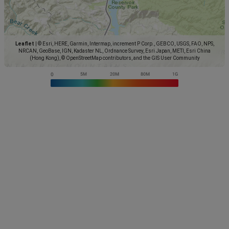
Leaflet
|
© Esri, HERE, Garmin, Intermap, increment P Corp., GEBCO, USGS, FAO, NPS,
NRCAN, GeoBase, IGN, Kadaster NL, Ordnance Survey, Esri Japan, METI, Esri China
(Hong Kong), © OpenStreetMap contributors, and the GIS User Community