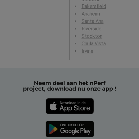
Bakersfield
Anaheim
Santa Ana
Riverside
Stockton
Chula Vista
Irvine
Neem deel aan het nPerf
project, download nu onze app !