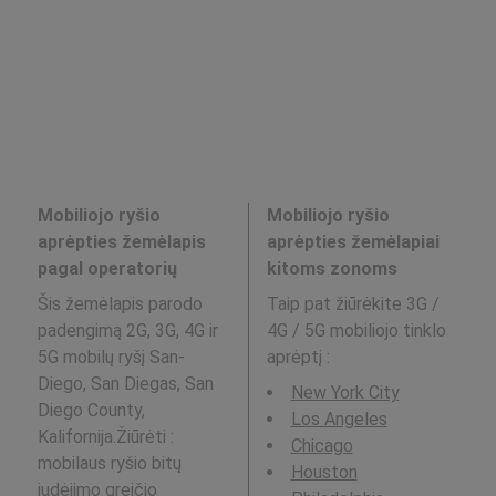
Mobiliojo ryšio
Mobiliojo ryšio
aprėpties žemėlapis
aprėpties žemėlapiai
pagal operatorių
kitoms zonoms
Šis žemėlapis parodo
Taip pat žiūrėkite 3G /
padengimą 2G, 3G, 4G ir
4G / 5G mobiliojo tinklo
5G mobilų ryšį San-
aprėptį
:
Diego, San Diegas, San
New York City
Diego County,
Los Angeles
Kalifornija.Žiūrėti :
Chicago
mobilaus ryšio bitų
Houston
judėjimo greičio