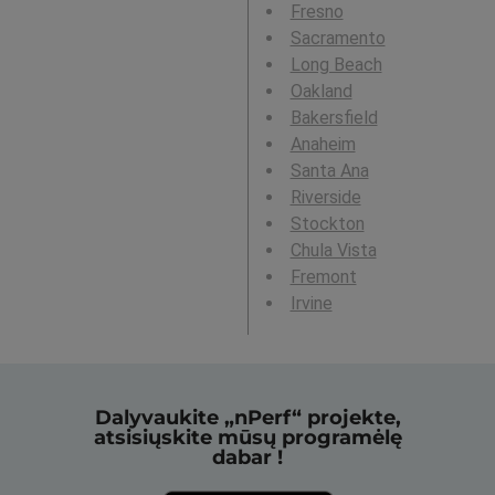
Fresno
Sacramento
Long Beach
Oakland
Bakersfield
Anaheim
Santa Ana
Riverside
Stockton
Chula Vista
Fremont
Irvine
Dalyvaukite „nPerf“ projekte,
atsisiųskite mūsų programėlę
dabar !