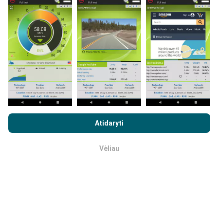
programos vartotojai. Tai testai, atliekami realiomis
sąlygomis, tiesiogiai lauke. Jei ir jūs norite įsitraukti,
tereikia atsisiųsti „nPerf“ programą į savo išmanųjį
telefoną.
Kuo daugiau duomenų, tuo išsamesni bus
žemėlapiai!
Visi bandymų rezultatai rodomi
žemėlapiuose. Filtravimo taisyklės taikomos prieš
skaičiavimo parodymus.
Naršydami „nPerf.com“ sutinkate su mūsų
privatumo ir slapukų
naudojimo politika
, taip pat su „nPerf“ testu
Galutinio
Atidaryti
vartotojo licencijos sutartis
.
Kaip atliekami atnaujinimai?
Vėliau
Gerai
Tinklo aprėpties žemėlapius robotas automatiškai
atnaujina kas valandą. Greičio žemėlapiai
atnaujinami
kas 15 minučių
. Duomenys rodomi dvejus metus. Po
dvejų metų seniausi duomenys iš žemėlapių
pašalinami kartą per mėnesį.