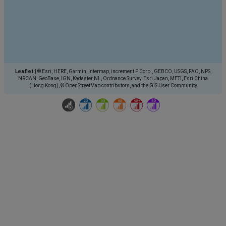
Leaflet
|
© Esri, HERE, Garmin, Intermap, increment P Corp., GEBCO, USGS, FAO, NPS,
NRCAN, GeoBase, IGN, Kadaster NL, Ordnance Survey, Esri Japan, METI, Esri China
(Hong Kong), © OpenStreetMap contributors, and the GIS User Community