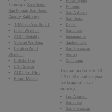
Philadelphia
žemėlapis
San-Diego,
Phoenix
San Diegas, San Diego
San Antonio
County, Kalifornija
.
San Diego
T-Mobile (inc. Sprint)
Dallas
Union Wireless
San Jose
AT&T Mobility
Indianapolis
Verizon Wireless
Jacksonville
Carolina West
San Francisco
Wireless
Austin
Cellular One
Columbus
U.S. Cellular
Taip pat peržiūrėkite 3G
AT&T FirstNet
/ 4G / 5G mobiliojo ryšio
Boost Mobile
tinklo aprėptį savo
vietovėje:
Los Angeles
San Jose
San Francisco