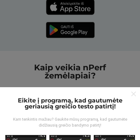
Kaip veikia nPerf
žemėlapiai?
Eikite į programą, kad gautumėte
geriausią greičio testo patirtį!
Iš kur gaunami duomenys?
Kam tenkintis mažiau? Gaukite mūsų programą, kad gautumėte
didžiausią greičio bandymo patirtį!
Duomenys renkami iš bandymų, kuriuos atliko „nPerf“