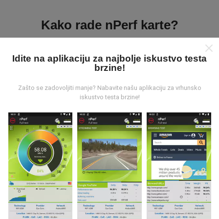
Kako rade nPerf karte?
Idite na aplikaciju za najbolje iskustvo testa
brzine!
Zašto se zadovoljiti manje? Nabavite našu aplikaciju za vrhunsko
Odakle dolaze podaci?
iskustvo testa brzine!
Podaci se prikupljaju iz testova koje su proveli korisnici
nPerf aplikacije. Ovo su ispitivanja koja se sprovode u
stvarnim uslovima, direktno na terenu. Ako se i vi
želite uključiti, samo trebate preuzeti aplikaciju nPerf
na svoj pametni telefon.
Što više podataka ima, to će
karte biti sveobuhvatnije!