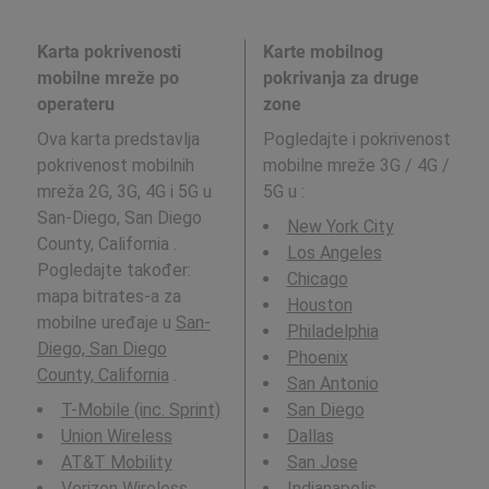
Karta pokrivenosti
Karte mobilnog
mobilne mreže po
pokrivanja za druge
operateru
zone
Ova karta predstavlja
Pogledajte i pokrivenost
pokrivenost mobilnih
mobilne mreže 3G / 4G /
mreža 2G, 3G, 4G i 5G u
5G u
:
San-Diego, San Diego
New York City
County, California .
Los Angeles
Pogledajte također:
Chicago
mapa bitrates-a za
Houston
mobilne uređaje u
San-
Philadelphia
Diego, San Diego
Phoenix
County, California
.
San Antonio
T-Mobile (inc. Sprint)
San Diego
Union Wireless
Dallas
AT&T Mobility
San Jose
Verizon Wireless
Indianapolis