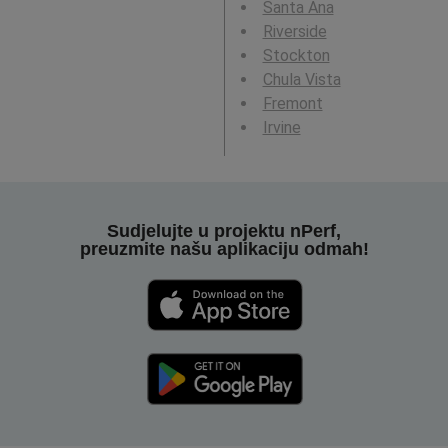
Santa Ana
Riverside
Stockton
Chula Vista
Fremont
Irvine
Sudjelujte u projektu nPerf,
preuzmite našu aplikaciju odmah!