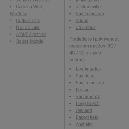
Carolina West
Jacksonville
Wireless
San Francisco
Cellular One
Austin
U.S. Cellular
Columbus
AT&T FirstNet
Pogledajte i pokrivenost
Boost Mobile
mobilnom mrežom 3G /
4G / 5G u vašem
području:
Los Angeles
San Jose
San Francisco
Fresno
Sacramento
Long Beach
Oakland
Bakersfield
Anaheim