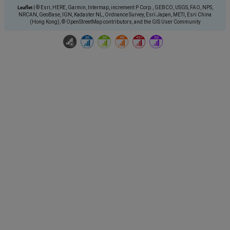
Leaflet
|
© Esri, HERE, Garmin, Intermap, increment P Corp., GEBCO, USGS, FAO, NPS,
NRCAN, GeoBase, IGN, Kadaster NL, Ordnance Survey, Esri Japan, METI, Esri China
(Hong Kong), © OpenStreetMap contributors, and the GIS User Community