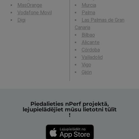
MasOrange
Murcia
Vodafone Movil
Palma
Digi
Las Palmas de Gran
Canaria
Bilbao
Alicante
Córdoba
Valladolid
Vigo
Gijón
Piedalieties nPerf projektā,
lejupielādējiet mūsu lietotni tūlīt
!