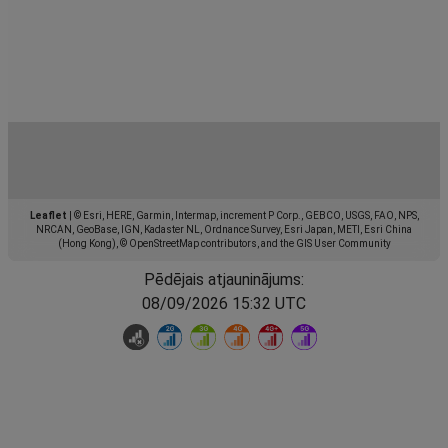
Leaflet
|
© Esri, HERE, Garmin, Intermap, increment P Corp., GEBCO, USGS, FAO, NPS,
NRCAN, GeoBase, IGN, Kadaster NL, Ordnance Survey, Esri Japan, METI, Esri China
(Hong Kong), © OpenStreetMap contributors, and the GIS User Community
Pēdējais atjauninājums:
08/09/2026 15:32 UTC