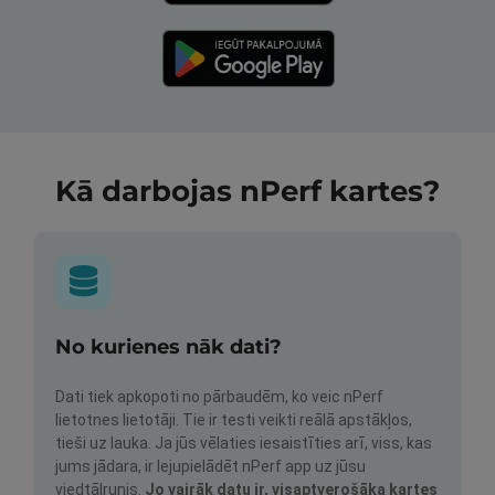
Kā darbojas nPerf kartes?
No kurienes nāk dati?
Dati tiek apkopoti no pārbaudēm, ko veic nPerf
lietotnes lietotāji. Tie ir testi veikti reālā apstākļos,
tieši uz lauka. Ja jūs vēlaties iesaistīties arī, viss, kas
jums jādara, ir lejupielādēt nPerf app uz jūsu
viedtālrunis.
Jo vairāk datu ir, visaptverošāka kartes