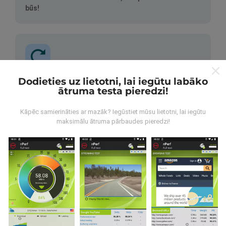
būs!
Dodieties uz lietotni, lai iegūtu labāko
Kā tiek veikti atjauninājumi?
ātruma testa pieredzi!
Tīkla pārklājuma kartes tiek automātiski atjauninātas
Kāpēc samierināties ar mazāk? Iegūstiet mūsu lietotni, lai iegūtu
ar botu katru stundu. Ātruma kartes tiek
atjauninātas
maksimālu ātruma pārbaudes pieredzi!
ik pēc 15 minūtēm
. Dati tiek parādīti divus gadus. Pēc
diviem gadiem, vecākie dati tiek izņemti no kartēm
reizi mēnesī.