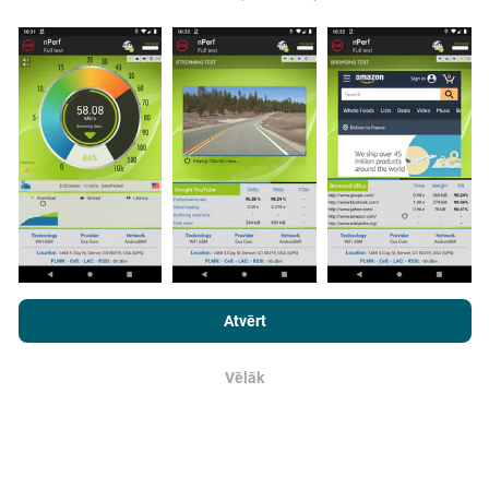
Kā tiek veikti atjauninājumi?
Tīkla pārklājuma kartes tiek automātiski atjauninātas
ar botu katru stundu. Ātruma kartes tiek
atjauninātas
ik pēc 15 minūtēm
. Dati tiek parādīti divus gadus. Pēc
diviem gadiem, vecākie dati tiek izņemti no kartēm
reizi mēnesī.
Pārlūkojot vietni nPerf.com, jūs piekrītat mūsu
Konfidencialitātes un Sīkdatņu Lietošanas Politikai
kā arī mūsu
Atvērt
nPerf testa
Gala Lietotāja Licenses Līgums
.
Vēlāk
Labi
Cik tas ir uzticams un precīzs?
Testi tiek veikti lietotāju ierīcēm. Ģeogrāfiskās