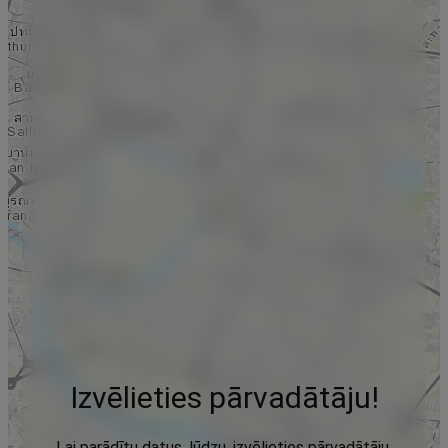
Izvēlieties pārvadātāju!
Lai parādītu datus, lūdzu, izvēlieties pārvadātāju,