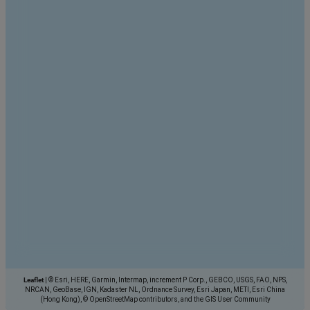
Leaflet
|
© Esri, HERE, Garmin, Intermap, increment P Corp., GEBCO, USGS, FAO, NPS,
NRCAN, GeoBase, IGN, Kadaster NL, Ordnance Survey, Esri Japan, METI, Esri China
(Hong Kong), © OpenStreetMap contributors, and the GIS User Community