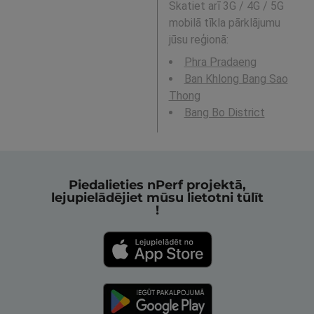
Skatiet arī 3G / 4G / 5G
mobilā tīkla pārklājumu
jūsu reģionā:
Phra Pradaeng
Ban Khlong Bang Sao
Thong
Bang Bo District
Piedalieties nPerf projektā,
lejupielādējiet mūsu lietotni tūlīt
!