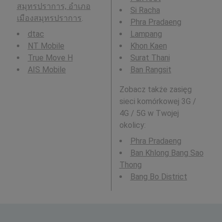
สมุทรปราการ, อำเภอ
Si Racha
เมืองสมุทรปราการ
.
Phra Pradaeng
dtac
Lampang
NT Mobile
Khon Kaen
True Move H
Surat Thani
AIS Mobile
Ban Rangsit
Zobacz także zasięg
sieci komórkowej 3G /
4G / 5G w Twojej
okolicy:
Phra Pradaeng
Ban Khlong Bang Sao
Thong
Bang Bo District