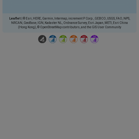
Leaflet
|
© Esri, HERE, Garmin, Intermap, increment P Corp., GEBCO, USGS, FAO, NPS,
NRCAN, GeoBase, IGN, Kadaster NL, Ordnance Survey, Esri Japan, METI, Esri China
(Hong Kong), © OpenStreetMap contributors, and the GIS User Community