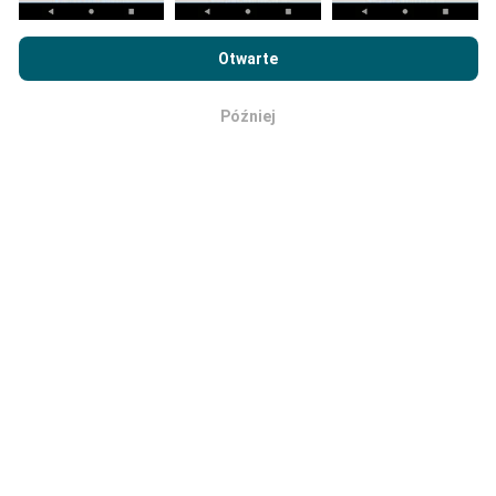
usuwane z map raz w miesiącu.
Przeglądając witrynę nPerf.com, wyrażasz zgodę na naszą
Politykę prywatności i plików cookie
, jak również na
Umowę
Otwarte
licencyjną użytkownika końcowego
testu nPerf.
Później
OK
Jaka jest ich wiarygodność i
dokładność?
Testy przeprowadzane są na urządzeniach
użytkowników. Precyzja geolokalizacji zależy od
jakości odbioru sygnału GPS w momencie
wykonywania testu. W przypadku danych zasięgu
zachowujemy tylko testy z maksymalną dokładnością
geolokalizacji wynoszącą
50 metrów
. W przypadku
przepustowości pobierania próg ten zwiększany jest
do 200 metrów.