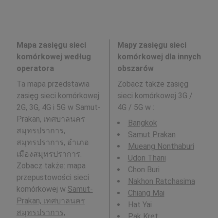
Mapa zasięgu sieci
Mapy zasięgu sieci
komórkowej według
komórkowej dla innych
operatora
obszarów
Ta mapa przedstawia
Zobacz także zasięg
zasięg sieci komórkowej
sieci komórkowej 3G /
2G, 3G, 4G i 5G w Samut-
4G / 5G w
:
Prakan, เทศบาลนคร
Bangkok
สมุทรปราการ,
Samut Prakan
สมุทรปราการ, อำเภอ
Mueang Nonthaburi
เมืองสมุทรปราการ.
Udon Thani
Zobacz także: mapa
Chon Buri
przepustowości sieci
Nakhon Ratchasima
komórkowej w
Samut-
Chiang Mai
Prakan, เทศบาลนคร
Hat Yai
สมุทรปราการ,
Pak Kret