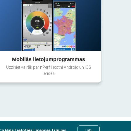
Mobilās lietojumprogrammas
Uzziniet vairāk par nPerf lietotni Android un iOS
ierīcēs
sta
Gala Lietotāja Licenses Līgums
.
Labi