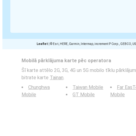
Leaflet
|
© Esri, HERE, Garmin, Intermap, increment P Corp., GEBCO, U
Mobilā pārklājuma karte pēc operatora
Šī karte attēlo 2G, 3G, 4G un 5G mobilo tīklu pārklājumu
bitrate karte
Tainan
.
Chunghwa
Taiwan Mobile
Far Eas
Mobile
GT Mobile
Mobile