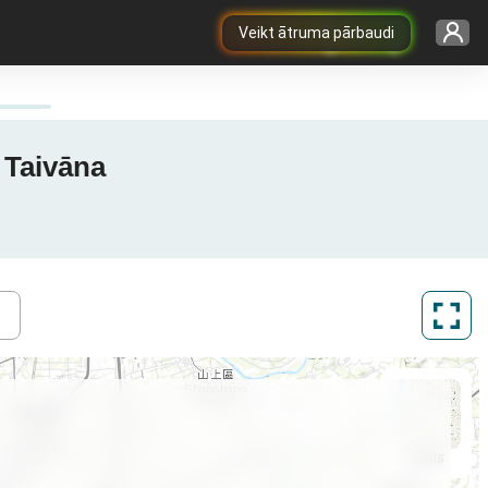
Veikt ātruma pārbaudi
 Taivāna
ArcGIS