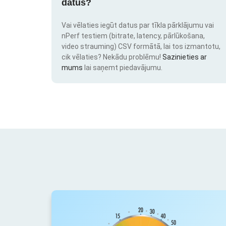
datus?
Vai vēlaties iegūt datus par tīkla pārklājumu vai
nPerf testiem (bitrate, latency, pārlūkošana,
video strauming) CSV formātā, lai tos izmantotu,
cik vēlaties? Nekādu problēmu!
Sazinieties ar
mums
lai saņemt piedavājumu.