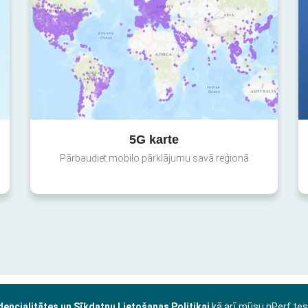
5G karte
Pārbaudiet mobilo pārklājumu savā reģionā
dencialitātes un Sīkdatņu Lietošanas Politikai
kā arī mūsu nPerf te