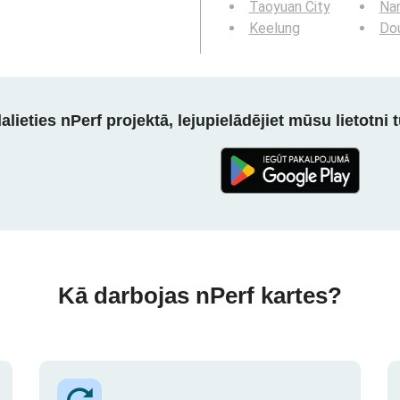
Taoyuan City
Na
Keelung
Dou
alieties nPerf projektā, lejupielādējiet mūsu lietotni tū
Kā darbojas nPerf kartes?