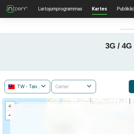
Lietojumprogrammas
Kartes
Publikāc
3G / 4G
TW
- Taivāna
+
−