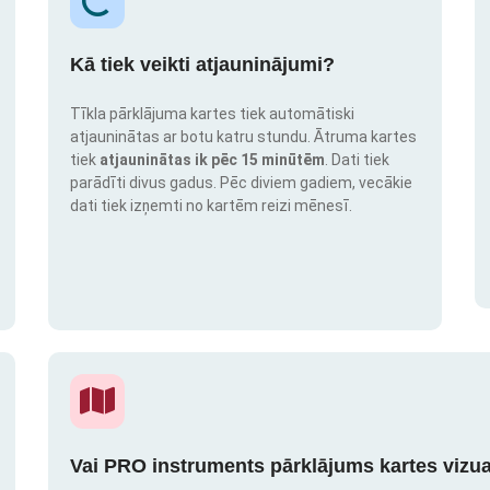
Kā tiek veikti atjauninājumi?
Tīkla pārklājuma kartes tiek automātiski
atjauninātas ar botu katru stundu. Ātruma kartes
tiek
atjauninātas ik pēc 15 minūtēm
. Dati tiek
parādīti divus gadus. Pēc diviem gadiem, vecākie
dati tiek izņemti no kartēm reizi mēnesī.
Vai PRO instruments pārklājums kartes vizua