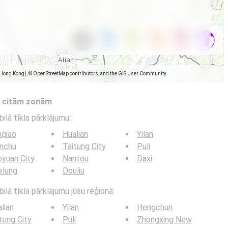
(Hong Kong), © OpenStreetMap contributors, and the GIS User Community
s citām zonām
bilā tīkla pārklājumu
:
nqiao
Hualian
Yilan
inchu
Taitung City
Puli
yuan City
Nantou
Daxi
elung
Douliu
ilā tīkla pārklājumu jūsu reģionā:
lian
Yilan
Hengchun
tung City
Puli
Zhongxing New