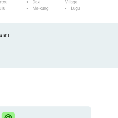
ntou
Daxi
Village
liu
Ma-kung
Lugu
līt !