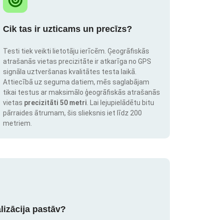
Cik tas ir uzticams un precīzs?
Testi tiek veikti lietotāju ierīcēm. Ģeogrāfiskās
atrašanās vietas precizitāte ir atkarīga no GPS
signāla uztveršanas kvalitātes testa laikā.
Attiecībā uz seguma datiem, mēs saglabājam
tikai testus ar maksimālo ģeogrāfiskās atrašanās
vietas
precizitāti 50 metri
. Lai lejupielādētu bitu
pārraides ātrumam, šis slieksnis iet līdz 200
metriem.
lizācija pastāv?