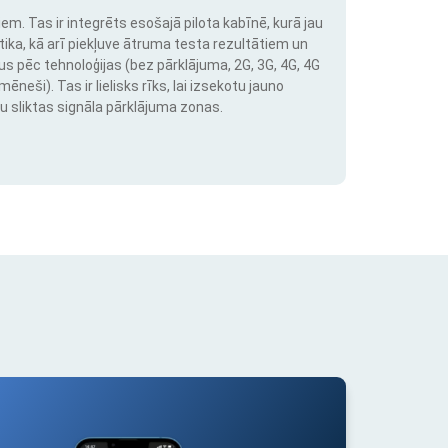
em. Tas ir integrēts esošajā pilota kabīnē, kurā jau
stika, kā arī piekļuve ātruma testa rezultātiem un
us pēc tehnoloģijas (bez pārklājuma, 2G, 3G, 4G, 4G
neši). Tas ir lielisks rīks, lai izsekotu jauno
u sliktas signāla pārklājuma zonas.