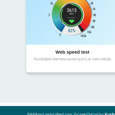
Web speed test
Novērtējiet interneta savienojumu ar vienu klikšķi
Pārlūkojot vietni nPerf.com, jūs piekrītat mūsu
Konfi