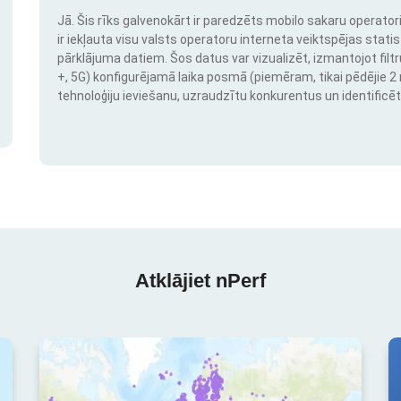
Jā. Šis rīks galvenokārt ir paredzēts mobilo sakaru operatori
ir iekļauta visu valsts operatoru interneta veiktspējas stati
pārklājuma datiem. Šos datus var vizualizēt, izmantojot filtr
+, 5G) konfigurējamā laika posmā (piemēram, tikai pēdējie 2 mē
tehnoloģiju ieviešanu, uzraudzītu konkurentus un identificēt
Atklājiet nPerf