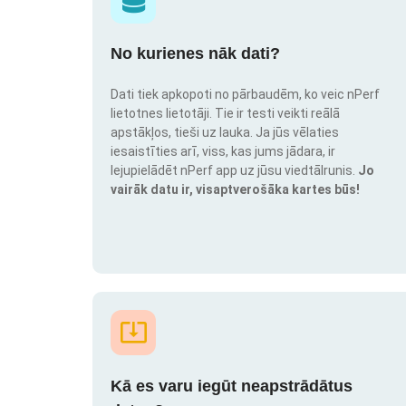
No kurienes nāk dati?
Dati tiek apkopoti no pārbaudēm, ko veic nPerf
lietotnes lietotāji. Tie ir testi veikti reālā
apstākļos, tieši uz lauka. Ja jūs vēlaties
iesaistīties arī, viss, kas jums jādara, ir
lejupielādēt nPerf app uz jūsu viedtālrunis.
Jo
vairāk datu ir, visaptverošāka kartes būs!
Kā es varu iegūt neapstrādātus