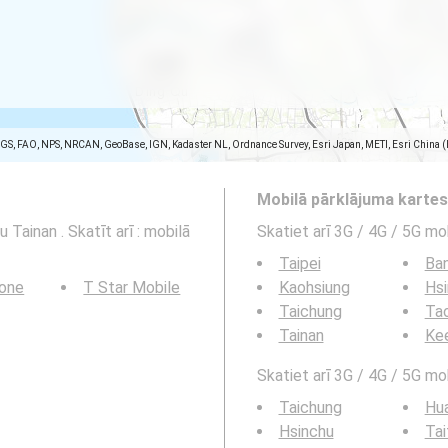
SGS, FAO, NPS, NRCAN, GeoBase, IGN, Kadaster NL, Ordnance Survey, Esri Japan, METI, Esri China 
Mobilā pārklājuma karte
 Tainan . Skatīt arī : mobilā
Skatiet arī 3G / 4G / 5G mo
Taipei
Ba
Tone
T Star Mobile
Kaohsiung
Hs
Taichung
Tao
Tainan
Ke
Skatiet arī 3G / 4G / 5G mob
Taichung
Hua
Hsinchu
Tai