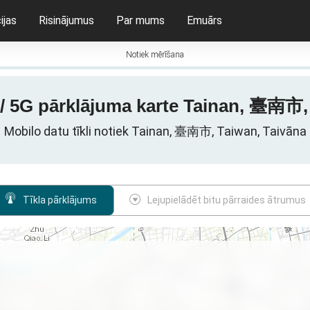
ijas
Risinājumus
Par mums
Emuārs
Notiek mērīšana
 / 5G pārklājuma karte Tainan, 臺南市,
Mobilo datu tīkli notiek Tainan, 臺南市, Taiwan, Taivāna
Tīkla pārklājums
Lejupielādēt bitu pārraides ātrumus