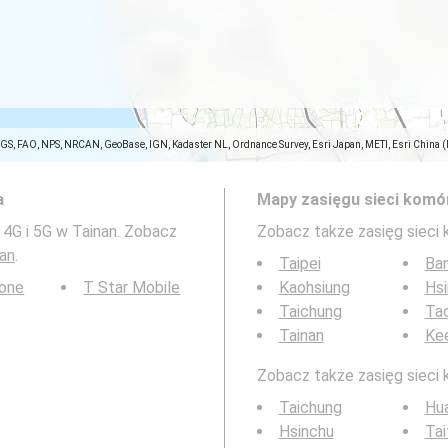
SGS, FAO, NPS, NRCAN, GeoBase, IGN, Kadaster NL, Ordnance Survey, Esri Japan, METI, Esri China 
a
Mapy zasięgu sieci komó
 4G i 5G w Tainan. Zobacz
Zobacz także zasięg sieci
an
.
Taipei
Ba
Tone
T Star Mobile
Kaohsiung
Hs
Taichung
Tao
Tainan
Ke
Zobacz także zasięg sieci 
Taichung
Hua
Hsinchu
Tai