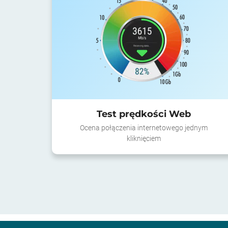
Test prędkości Web
Ocena połączenia internetowego jednym
kliknięciem