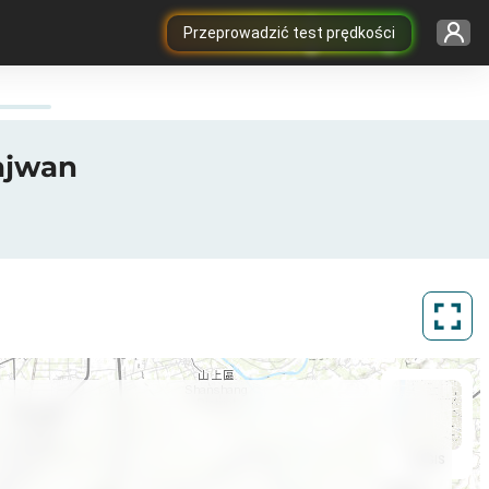
Przeprowadzić test prędkości
Tajwan
ArcGIS