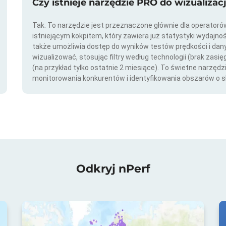
Czy istnieje narzędzie PRO do wizualizac
Tak. To narzędzie jest przeznaczone głównie dla operator
istniejącym kokpitem, który zawiera już statystyki wydajno
także umożliwia dostęp do wyników testów prędkości i da
wizualizować, stosując filtry według technologii (brak zasię
(na przykład tylko ostatnie 2 miesiące). To świetne narzędz
monitorowania konkurentów i identyfikowania obszarów o s
Odkryj nPerf