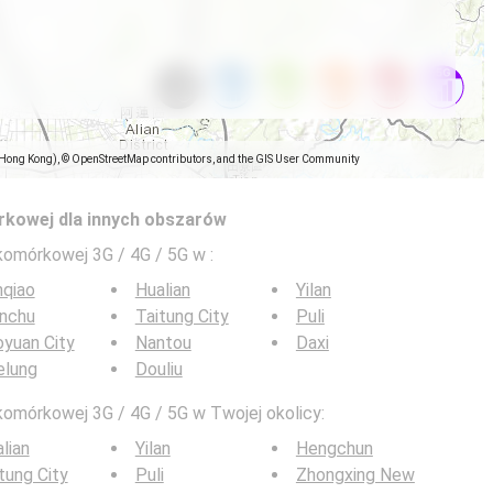
(Hong Kong), © OpenStreetMap contributors, and the GIS User Community
rkowej dla innych obszarów
 komórkowej 3G / 4G / 5G w
:
nqiao
Hualian
Yilan
inchu
Taitung City
Puli
yuan City
Nantou
Daxi
elung
Douliu
komórkowej 3G / 4G / 5G w Twojej okolicy:
lian
Yilan
Hengchun
tung City
Puli
Zhongxing New