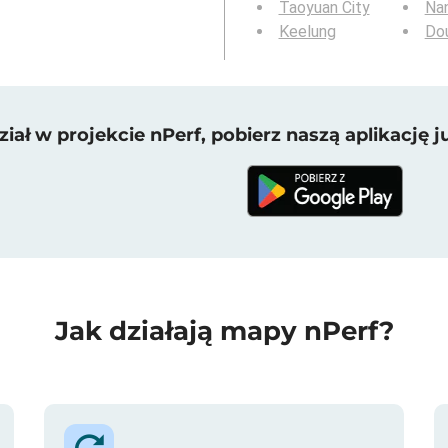
Taoyuan City
Na
Keelung
Dou
iał w projekcie nPerf, pobierz naszą aplikację ju
Jak działają mapy nPerf?