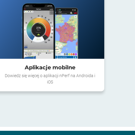
Aplikacje mobilne
Dowiedz się więcej o aplikacji nPerf na Androida i
iOS