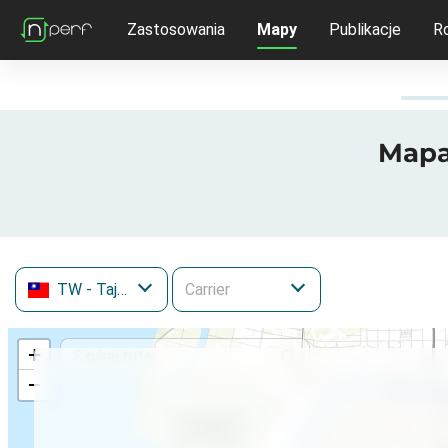
Zastosowania
Mapy
Publikacje
R
Mapa 
TW
- Tajwan
+
−