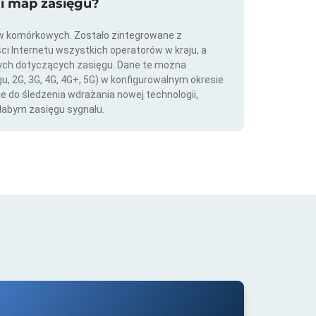
ji map zasięgu?
ów komórkowych. Zostało zintegrowane z
ści Internetu wszystkich operatorów w kraju, a
nych dotyczących zasięgu. Dane te można
gu, 2G, 3G, 4G, 4G+, 5G) w konfigurowalnym okresie
ie do śledzenia wdrażania nowej technologii,
łabym zasięgu sygnału.