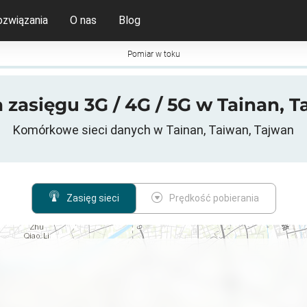
ozwiązania
O nas
Blog
Pomiar w toku
zasięgu 3G / 4G / 5G w Tainan, 
Komórkowe sieci danych w Tainan, Taiwan, Tajwan
Zasięg sieci
Prędkość pobierania