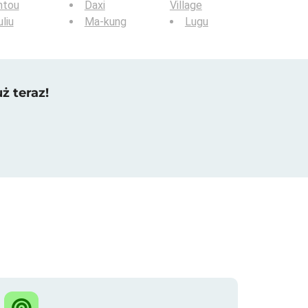
ntou
Daxi
Village
liu
Ma-kung
Lugu
ż teraz!