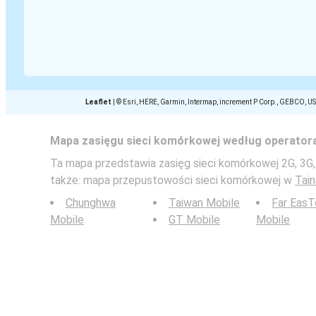
Leaflet
|
© Esri, HERE, Garmin, Intermap, increment P Corp., GEBCO, U
Mapa zasięgu sieci komórkowej według operator
Ta mapa przedstawia zasięg sieci komórkowej 2G, 3G,
także: mapa przepustowości sieci komórkowej w
Tain
Chunghwa
Taiwan Mobile
Far Eas
Mobile
GT Mobile
Mobile