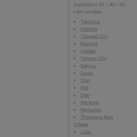
mobilnätet 3G / 4G / 5G
i ditt område:
Taichung
Hsinchu
Taoyuan City
Keelung
Hualian
Taitung City
Nantou
Douliu
Yilan
Puli
Daxi
Ma-kung
Hengchun
Zhongxing New
Village
Lugu