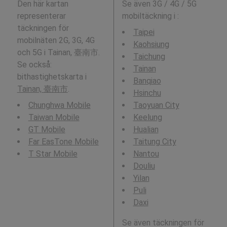
Den här kartan
Se även 3G / 4G / 5G
representerar
mobiltäckning i
:
täckningen för
Taipei
mobilnäten 2G, 3G, 4G
Kaohsiung
och 5G i Tainan, 臺南市.
Taichung
Se också:
Tainan
bithastighetskarta i
Banqiao
Tainan, 臺南市
.
Hsinchu
Chunghwa Mobile
Taoyuan City
Taiwan Mobile
Keelung
GT Mobile
Hualian
Far EasTone Mobile
Taitung City
T Star Mobile
Nantou
Douliu
Yilan
Puli
Daxi
Se även täckningen för