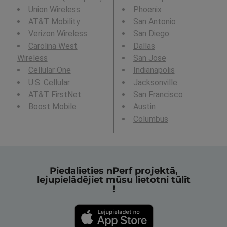
Union Wireless
Phoenix
AT&T Mobility
San Antonio
Verizon Wireless
San Diego
Carolina West
Dallas
Wireless
San Jose
Cellular One
Indianapolis
U.S. Cellular
Jacksonville
AT&T FirstNet
San Francisco
Boost Mobile
Austin
Columbus
Piedalieties nPerf projektā,
lejupielādējiet mūsu lietotni tūlīt
!