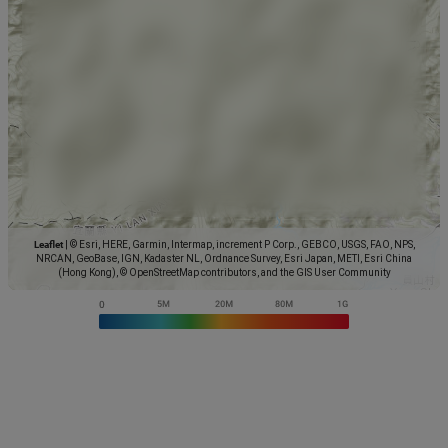
Leaflet
|
© Esri, HERE, Garmin, Intermap, increment P Corp., GEBCO, USGS, FAO, NPS,
NRCAN, GeoBase, IGN, Kadaster NL, Ordnance Survey, Esri Japan, METI, Esri China
(Hong Kong), © OpenStreetMap contributors, and the GIS User Community