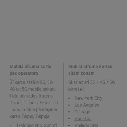
Mobilā ātruma karte
Mobilā ātruma kartes
pēc operatora
citām zonām
Šī karte attēlo 2G, 3G,
Skatiet arī 3G / 4G / 5G
4G un 5G mobilo sakaru
bitrate
:
tīkla pārraides ātrumu
New York City
Taipei, Taipeja. Skatīt arī
Los Angeles
: mobilo tīklu pārklājuma
Chicago
karte Taipei, Taipeja .
Houston
T-Mobile (inc. Sprint)
Philadelphia