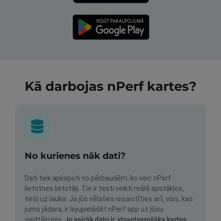
Kā darbojas nPerf kartes?
No kurienes nāk dati?
Dati tiek apkopoti no pārbaudēm, ko veic nPerf
lietotnes lietotāji. Tie ir testi veikti reālā apstākļos,
tieši uz lauka. Ja jūs vēlaties iesaistīties arī, viss, kas
jums jādara, ir lejupielādēt nPerf app uz jūsu
viedtālrunis.
Jo vairāk datu ir, visaptverošāka kartes