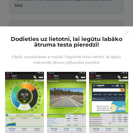
būs!
Dodieties uz lietotni, lai iegūtu labāko
ātruma testa pieredzi!
Kā tiek veikti atjauninājumi?
Kāpēc samierināties ar mazāk? Iegūstiet mūsu lietotni, lai iegūtu
maksimālu ātruma pārbaudes pieredzi!
Tīkla pārklājuma kartes tiek automātiski atjauninātas
ar botu katru stundu. Ātruma kartes tiek
atjauninātas
ik pēc 15 minūtēm
. Dati tiek parādīti divus gadus. Pēc
diviem gadiem, vecākie dati tiek izņemti no kartēm
reizi mēnesī.