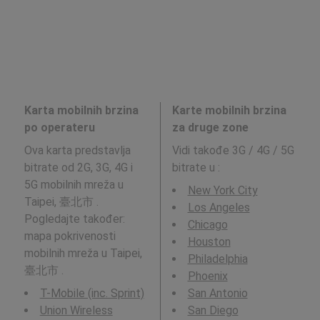
Karta mobilnih brzina
Karte mobilnih brzina
po operateru
za druge zone
Ova karta predstavlja
Vidi takođe 3G / 4G / 5G
bitrate od 2G, 3G, 4G i
bitrate u
:
5G mobilnih mreža u
New York City
Taipei, 臺北市 .
Los Angeles
Pogledajte također:
Chicago
mapa pokrivenosti
Houston
mobilnih mreža u Taipei,
Philadelphia
臺北市 .
Phoenix
T-Mobile (inc. Sprint)
San Antonio
Union Wireless
San Diego