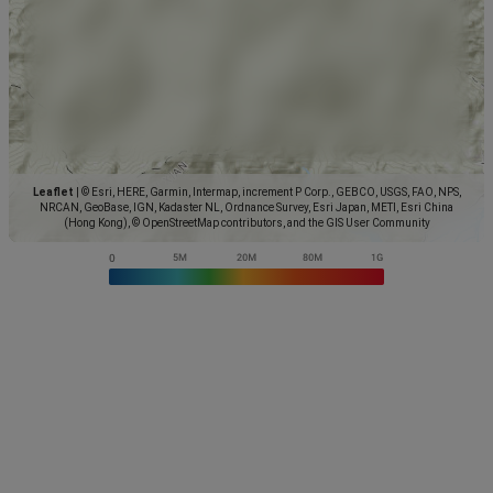
Leaflet
|
© Esri, HERE, Garmin, Intermap, increment P Corp., GEBCO, USGS, FAO, NPS,
NRCAN, GeoBase, IGN, Kadaster NL, Ordnance Survey, Esri Japan, METI, Esri China
(Hong Kong), © OpenStreetMap contributors, and the GIS User Community