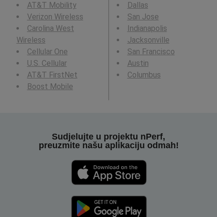
AT&T Mobility
Dallas
Verizon Wireless
San Jose
Carolina West
Indianapolis
Wireless
Jacksonville
Cellular One
San Francisco
U.S. Cellular
Austin
AT&T FirstNet
Columbus
Boost Mobile
Sudjelujte u projektu nPerf,
preuzmite našu aplikaciju odmah!