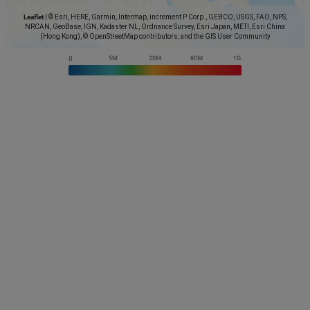
Leaflet
|
© Esri, HERE, Garmin, Intermap, increment P Corp., GEBCO, USGS, FAO, NPS,
NRCAN, GeoBase, IGN, Kadaster NL, Ordnance Survey, Esri Japan, METI, Esri China
(Hong Kong), © OpenStreetMap contributors, and the GIS User Community