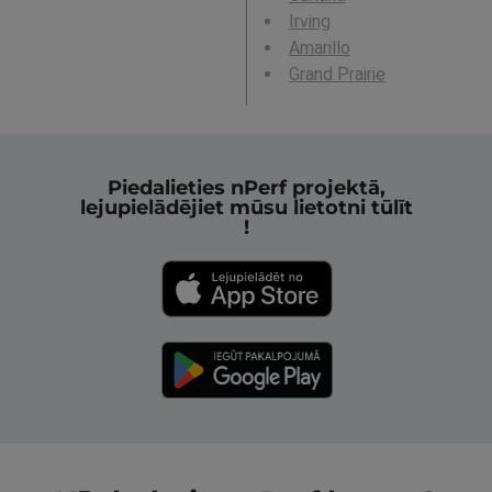
Irving
Amarillo
Grand Prairie
Piedalieties nPerf projektā,
lejupielādējiet mūsu lietotni tūlīt
!