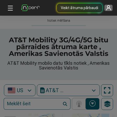
Veikt ātruma pārbaudi
Notiek mērīšana
AT&T Mobility 3G/4G/5G bitu
pārraides ātruma karte ,
Amerikas Savienotās Valstis
AT&T Mobility mobilo datu tīkls notiek , Amerikas
Savienotās Valstis
US
AT&T Mobility