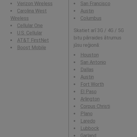
Verizon Wireless
San Francisco
Carolina West
Austin
Wireless
Columbus
Cellular One
Skatiet arī 3G / 4G / 5G
U.S. Cellular
bitu pārraides ātrumus
AT&T FirstNet
jūsu reģionā:
Boost Mobile
Houston
San Antonio
Dallas
Austin
Fort Worth
El Paso
Arlington
Corpus Christi
Plano
Laredo
Lubbock
Garland