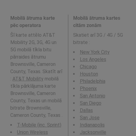
Mobilā ātruma karte
Mobilā ātruma kartes
pēc operatora
citām zonām
Šī karte attēlo AT&T
Skatiet arī 3G / 4G / 5G
Mobility 2G, 3G, 4G un
bitrate
:
5G mobilā tīkla bitu
New York City
pārraides ātrumu
Los Angeles
Brownsville, Cameron
Chicago
County, Texas. Skatīt arī
Houston
:
AT&T Mobility
mobilā
Philadelphia
tīkla pārklājuma karte
Phoenix
Brownsville, Cameron
San Antonio
County, Texas un mobilā
San Diego
bitrate Brownsville,
Dallas
Cameron County, Texas .
San Jose
T-Mobile (inc. Sprint)
Indianapolis
Union Wireless
Jacksonville