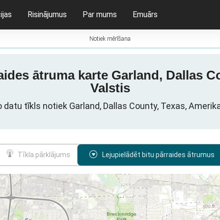
ijas
Risinājumus
Par mums
Emuārs
Notiek mērīšana
aides ātruma karte Garland, Dallas C
Valstis
 datu tīkls notiek Garland, Dallas County, Texas, Amerik
Tīkla pārklājums
Lejupielādēt bitu pārraides ātrumus