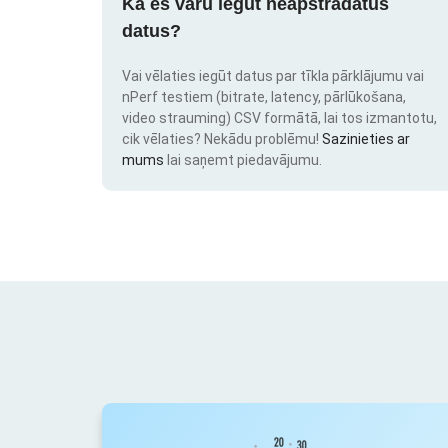
Kā es varu iegūt neapstrādātus
datus?
Vai vēlaties iegūt datus par tīkla pārklājumu vai
nPerf testiem (bitrate, latency, pārlūkošana,
video strauming) CSV formātā, lai tos izmantotu,
cik vēlaties? Nekādu problēmu!
Sazinieties ar
mums
lai saņemt piedavājumu.