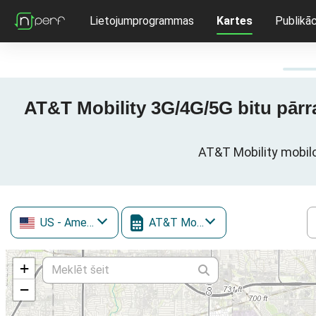
Lietojumprogrammas
Kartes
Publikāc
AT&T Mobility 3G/4G/5G bitu pārr
AT&T Mobility mobilo
US
- Amerikas Savienotās Valstis
AT&T Mobility
+
−