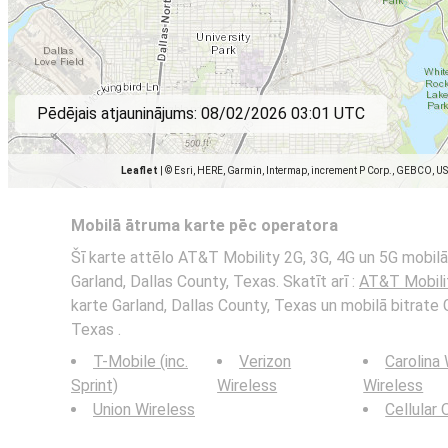
Pēdējais atjauninājums:
08/02/2026 03:01 UTC
Leaflet
|
© Esri, HERE, Garmin, Intermap, increment P Corp., GEBCO, U
Mobilā ātruma karte pēc operatora
Šī karte attēlo AT&T Mobility 2G, 3G, 4G un 5G mobilā 
Garland, Dallas County, Texas. Skatīt arī :
AT&T Mobili
karte Garland, Dallas County, Texas un mobilā bitrate 
Texas .
T-Mobile (inc.
Verizon
Carolina
Sprint)
Wireless
Wireless
Union Wireless
Cellular