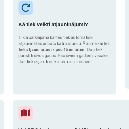
Kā tiek veikti atjauninājumi?
Tīkla pārklājuma kartes tiek automātiski
atjauninātas ar botu katru stundu. Ātruma kartes
tiek
atjauninātas ik pēc 15 minūtēm
. Dati tiek
parādīti divus gadus. Pēc diviem gadiem, vecākie
dati tiek izņemti no kartēm reizi mēnesī.