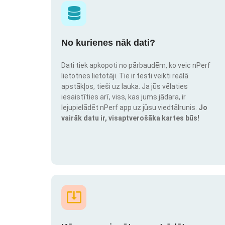
No kurienes nāk dati?
Dati tiek apkopoti no pārbaudēm, ko veic nPerf
lietotnes lietotāji. Tie ir testi veikti reālā
apstākļos, tieši uz lauka. Ja jūs vēlaties
iesaistīties arī, viss, kas jums jādara, ir
lejupielādēt nPerf app uz jūsu viedtālrunis.
Jo
vairāk datu ir, visaptverošāka kartes būs!