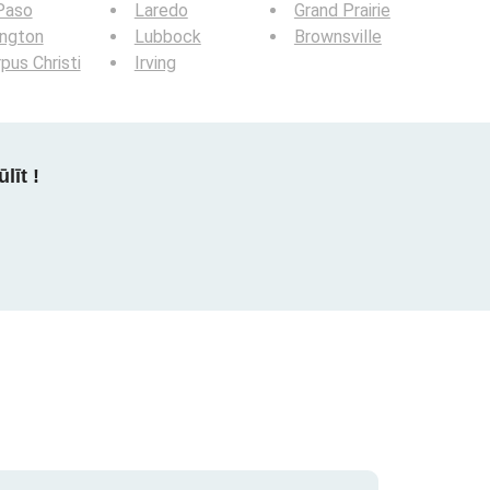
Paso
Laredo
Grand Prairie
ington
Lubbock
Brownsville
pus Christi
Irving
līt !