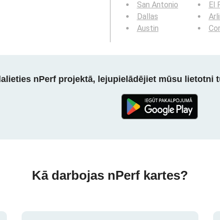
San Antonio
El 
Dallas
Arl
Austin
Cor
alieties nPerf projektā, lejupielādējiet mūsu lietotni tū
Kā darbojas nPerf kartes?