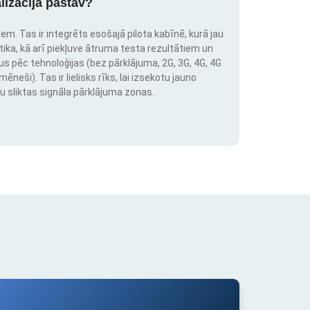
lizācija pastāv?
em. Tas ir integrēts esošajā pilota kabīnē, kurā jau
stika, kā arī piekļuve ātruma testa rezultātiem un
us pēc tehnoloģijas (bez pārklājuma, 2G, 3G, 4G, 4G
neši). Tas ir lielisks rīks, lai izsekotu jauno
u sliktas signāla pārklājuma zonas.