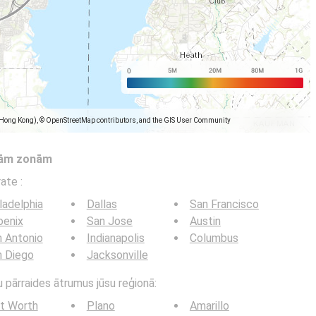
(Hong Kong), © OpenStreetMap contributors, and the GIS User Community
tām zonām
trate
:
ladelphia
Dallas
San Francisco
oenix
San Jose
Austin
 Antonio
Indianapolis
Columbus
n Diego
Jacksonville
u pārraides ātrumus jūsu reģionā:
t Worth
Plano
Amarillo