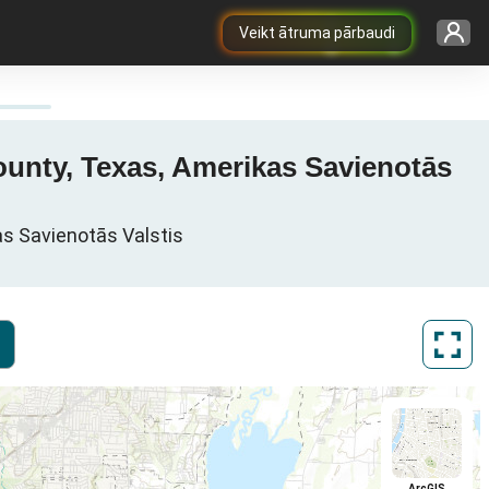
Veikt ātruma pārbaudi
ounty, Texas, Amerikas Savienotās
as Savienotās Valstis
ArcGIS