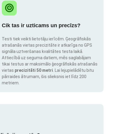
Cik tas ir uzticams un precīzs?
Testi tiek veikti lietotāju ierīcēm. Ģeogrāfiskās
atrašanās vietas precizitāte ir atkarīga no GPS
signāla uztveršanas kvalitātes testa laikā.
Attiecībā uz seguma datiem, mēs saglabājam
tikai testus ar maksimālo ģeogrāfiskās atrašanās
vietas
precizitāti 50 metri
. Lai lejupielādētu bitu
pārraides ātrumam, šis slieksnis iet līdz 200
metriem.