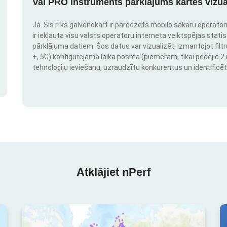
Vai PRO instruments pārklājums kartes vizua
Jā. Šis rīks galvenokārt ir paredzēts mobilo sakaru operatori
ir iekļauta visu valsts operatoru interneta veiktspējas stati
pārklājuma datiem. Šos datus var vizualizēt, izmantojot filtr
+, 5G) konfigurējamā laika posmā (piemēram, tikai pēdējie 2 mē
tehnoloģiju ieviešanu, uzraudzītu konkurentus un identificēt
Atklājiet nPerf