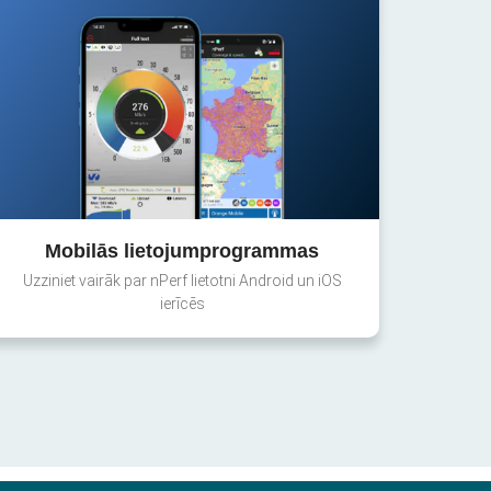
Mobilās lietojumprogrammas
Uzziniet vairāk par nPerf lietotni Android un iOS
ierīcēs