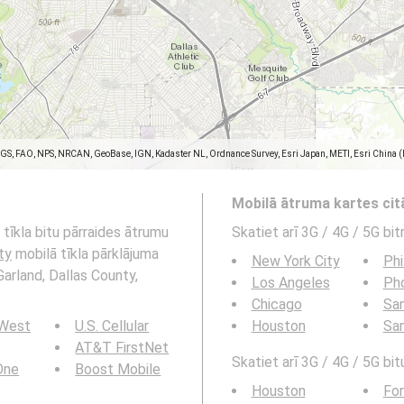
SGS, FAO, NPS, NRCAN, GeoBase, IGN, Kadaster NL, Ordnance Survey, Esri Japan, METI, Esri China 
Mobilā ātruma kartes ci
tīkla bitu pārraides ātrumu
Skatiet arī 3G / 4G / 5G bi
ty
mobilā tīkla pārklājuma
New York City
Phi
Garland, Dallas County,
Los Angeles
Ph
Chicago
San
 West
U.S. Cellular
Houston
Sa
AT&T FirstNet
Skatiet arī 3G / 4G / 5G bit
 One
Boost Mobile
Houston
For