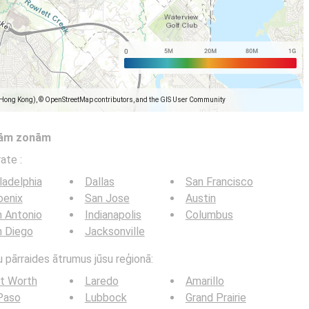
(Hong Kong), © OpenStreetMap contributors, and the GIS User Community
tām zonām
trate
:
ladelphia
Dallas
San Francisco
oenix
San Jose
Austin
 Antonio
Indianapolis
Columbus
n Diego
Jacksonville
u pārraides ātrumus jūsu reģionā:
t Worth
Laredo
Amarillo
Paso
Lubbock
Grand Prairie