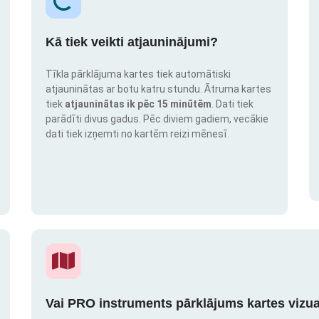
Kā tiek veikti atjauninājumi?
Tīkla pārklājuma kartes tiek automātiski
atjauninātas ar botu katru stundu. Ātruma kartes
tiek
atjauninātas ik pēc 15 minūtēm
. Dati tiek
parādīti divus gadus. Pēc diviem gadiem, vecākie
dati tiek izņemti no kartēm reizi mēnesī.
Vai PRO instruments pārklājums kartes vizua