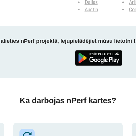
Dallas
Arl
Austin
Cor
alieties nPerf projektā, lejupielādējiet mūsu lietotni tū
Kā darbojas nPerf kartes?