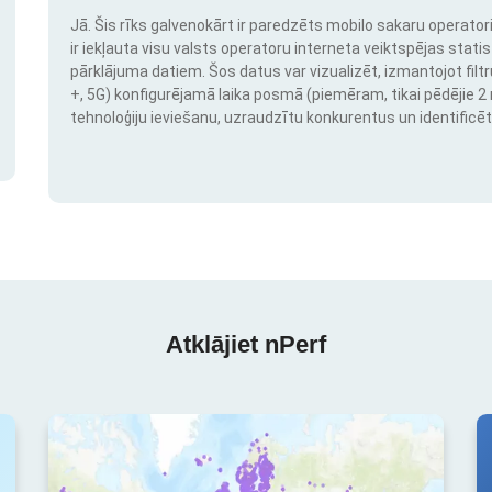
Jā. Šis rīks galvenokārt ir paredzēts mobilo sakaru operatori
ir iekļauta visu valsts operatoru interneta veiktspējas stati
pārklājuma datiem. Šos datus var vizualizēt, izmantojot filtr
+, 5G) konfigurējamā laika posmā (piemēram, tikai pēdējie 2 mē
tehnoloģiju ieviešanu, uzraudzītu konkurentus un identificēt
Atklājiet nPerf