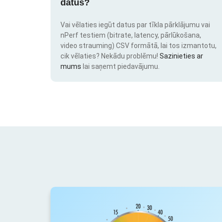
datus?
Vai vēlaties iegūt datus par tīkla pārklājumu vai
nPerf testiem (bitrate, latency, pārlūkošana,
video strauming) CSV formātā, lai tos izmantotu,
cik vēlaties? Nekādu problēmu!
Sazinieties ar
mums
lai saņemt piedavājumu.