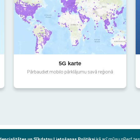
5G karte
Pārbaudiet mobilo pārklājumu savā reģionā
dencialitātes un Sīkdatņu Lietošanas Politikai
kā arī mūsu nPerf te