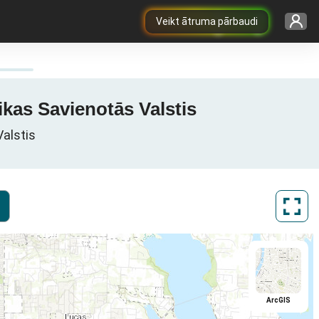
Veikt ātruma pārbaudi
ikas Savienotās Valstis
Valstis
ArcGIS