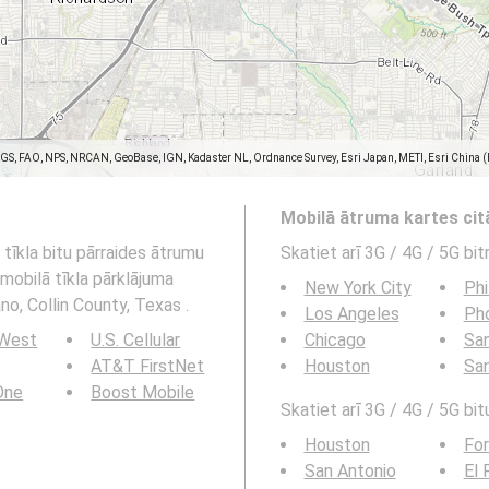
SGS, FAO, NPS, NRCAN, GeoBase, IGN, Kadaster NL, Ordnance Survey, Esri Japan, METI, Esri China 
Mobilā ātruma kartes ci
tīkla bitu pārraides ātrumu
Skatiet arī 3G / 4G / 5G bi
mobilā tīkla pārklājuma
New York City
Phi
no, Collin County, Texas .
Los Angeles
Ph
 West
U.S. Cellular
Chicago
San
AT&T FirstNet
Houston
Sa
 One
Boost Mobile
Skatiet arī 3G / 4G / 5G bit
Houston
For
San Antonio
El 