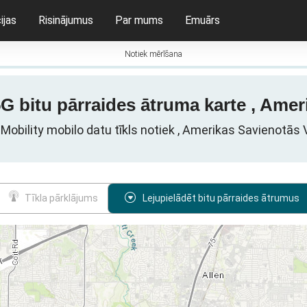
ijas
Risinājumus
Par mums
Emuārs
Notiek mērīšana
 bitu pārraides ātruma karte , Amer
obility mobilo datu tīkls notiek , Amerikas Savienotās 
Tīkla pārklājums
Lejupielādēt bitu pārraides ātrumus