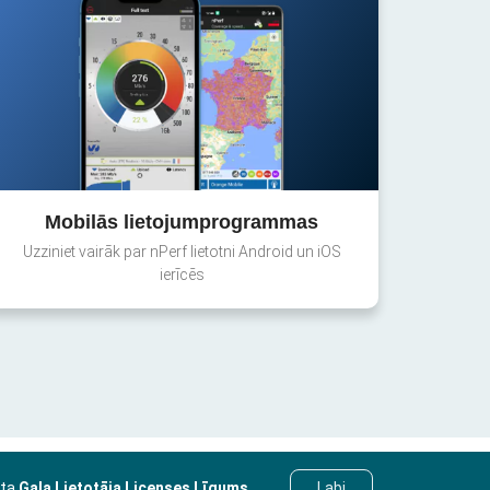
Mobilās lietojumprogrammas
Uzziniet vairāk par nPerf lietotni Android un iOS
ierīcēs
sta
Gala Lietotāja Licenses Līgums
.
Labi