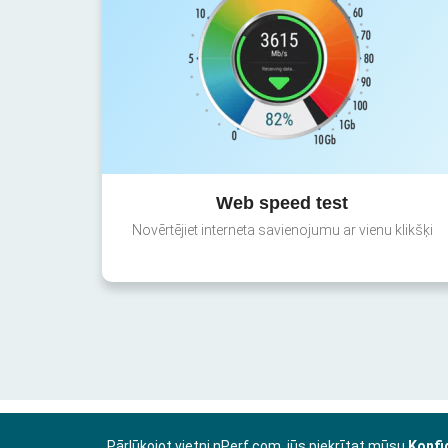
Web speed test
Novērtējiet interneta savienojumu ar vienu klikšķi
Pārlūkojot vietni nPerf.com, jūs piekrītat mūsu
Konfi