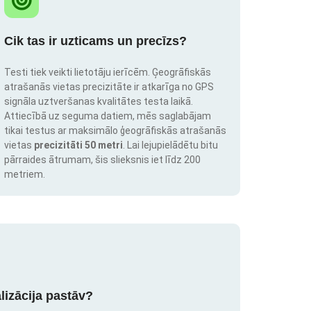
Cik tas ir uzticams un precīzs?
Testi tiek veikti lietotāju ierīcēm. Ģeogrāfiskās
atrašanās vietas precizitāte ir atkarīga no GPS
signāla uztveršanas kvalitātes testa laikā.
Attiecībā uz seguma datiem, mēs saglabājam
tikai testus ar maksimālo ģeogrāfiskās atrašanās
vietas
precizitāti 50 metri
. Lai lejupielādētu bitu
pārraides ātrumam, šis slieksnis iet līdz 200
metriem.
lizācija pastāv?