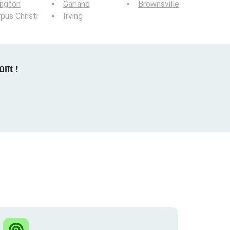
ington
Garland
Brownsville
pus Christi
Irving
līt !