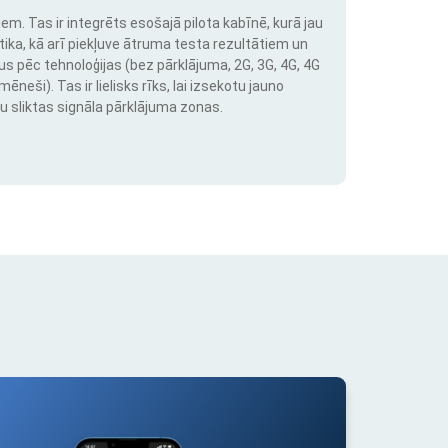
em. Tas ir integrēts esošajā pilota kabīnē, kurā jau
stika, kā arī piekļuve ātruma testa rezultātiem un
us pēc tehnoloģijas (bez pārklājuma, 2G, 3G, 4G, 4G
neši). Tas ir lielisks rīks, lai izsekotu jauno
u sliktas signāla pārklājuma zonas.