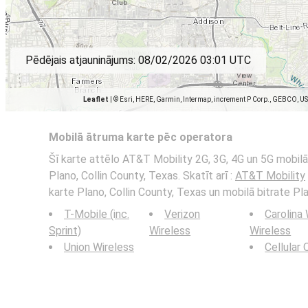
Pēdējais atjauninājums:
08/02/2026 03:01 UTC
Leaflet
|
© Esri, HERE, Garmin, Intermap, increment P Corp., GEBCO, U
Mobilā ātruma karte pēc operatora
Šī karte attēlo AT&T Mobility 2G, 3G, 4G un 5G mobilā 
Plano, Collin County, Texas. Skatīt arī :
AT&T Mobility
karte Plano, Collin County, Texas un mobilā bitrate Pla
T-Mobile (inc.
Verizon
Carolina
Sprint)
Wireless
Wireless
Union Wireless
Cellular