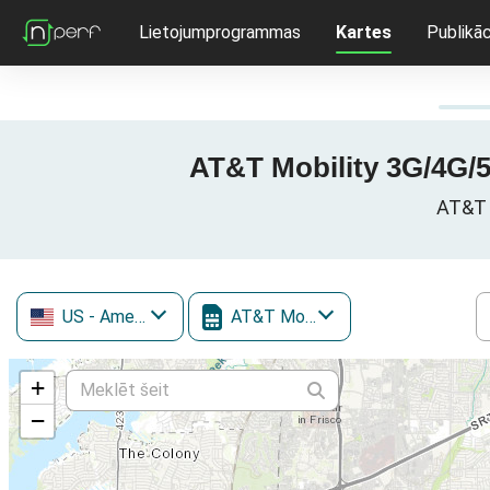
Lietojumprogrammas
Kartes
Publikāc
AT&T Mobility 3G/4G/5G
AT&T M
US
- Amerikas Savienotās Valstis
AT&T Mobility
+
−