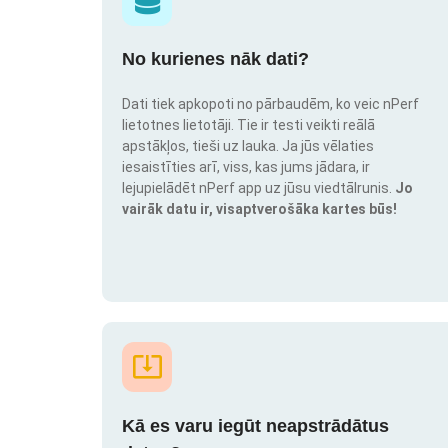
No kurienes nāk dati?
Dati tiek apkopoti no pārbaudēm, ko veic nPerf
lietotnes lietotāji. Tie ir testi veikti reālā
apstākļos, tieši uz lauka. Ja jūs vēlaties
iesaistīties arī, viss, kas jums jādara, ir
lejupielādēt nPerf app uz jūsu viedtālrunis.
Jo
vairāk datu ir, visaptverošāka kartes būs!
Kā es varu iegūt neapstrādātus