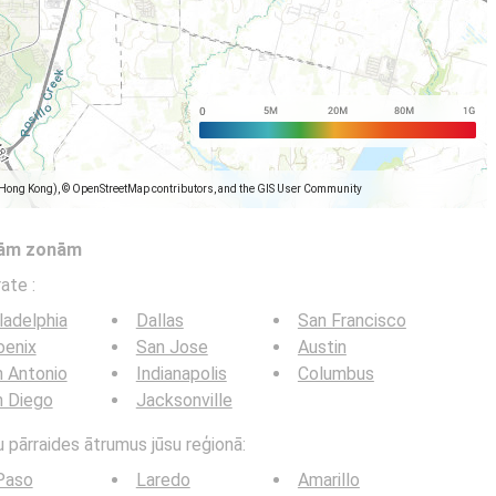
(Hong Kong), © OpenStreetMap contributors, and the GIS User Community
tām zonām
trate
:
ladelphia
Dallas
San Francisco
oenix
San Jose
Austin
 Antonio
Indianapolis
Columbus
n Diego
Jacksonville
u pārraides ātrumus jūsu reģionā:
Paso
Laredo
Amarillo