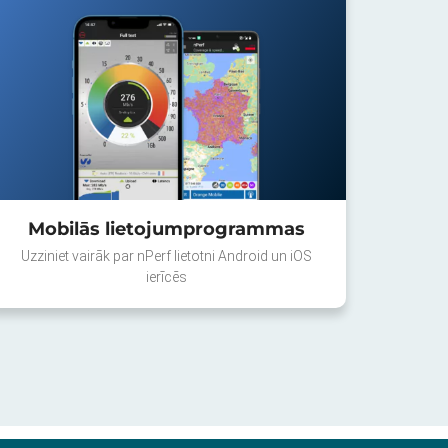
Mobilās lietojumprogrammas
Uzziniet vairāk par nPerf lietotni Android un iOS
ierīcēs