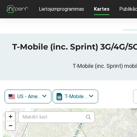
Lietojumprogrammas
Kartes
Publikāc
T-Mobile (inc. Sprint) 3G/4G/5
T-Mobile (inc. Sprint) mob
US
- Amerikas Savienotās Valstis
T-Mobile (inc. Sprint)
+
−