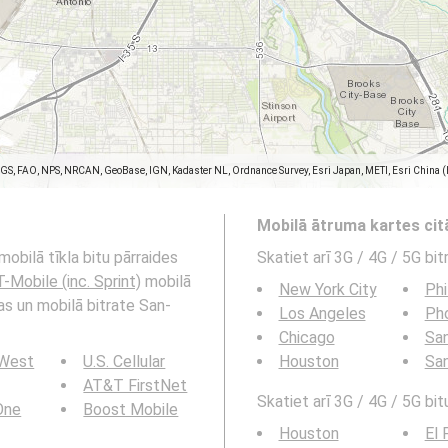
SGS, FAO, NPS, NRCAN, GeoBase, IGN, Kadaster NL, Ordnance Survey, Esri Japan, METI, Esri China 
Mobilā ātruma kartes ci
mobilā tīkla bitu pārraides
Skatiet arī 3G / 4G / 5G bi
T-Mobile (inc. Sprint)
mobilā
New York City
Phi
as un mobilā bitrate San-
Los Angeles
Ph
Chicago
San
 West
U.S. Cellular
Houston
Sa
AT&T FirstNet
Skatiet arī 3G / 4G / 5G bit
 One
Boost Mobile
Houston
El 