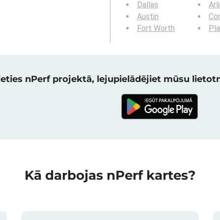
Dallas
Arl
Austin
Cor
Fort Worth
Pl
eties nPerf projektā, lejupielādējiet mūsu lietotni
Kā darbojas nPerf kartes?