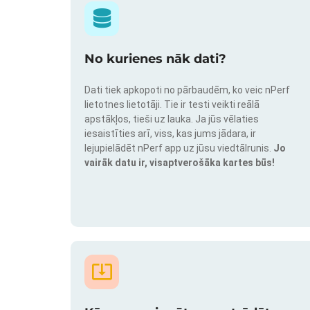
No kurienes nāk dati?
Dati tiek apkopoti no pārbaudēm, ko veic nPerf
lietotnes lietotāji. Tie ir testi veikti reālā
apstākļos, tieši uz lauka. Ja jūs vēlaties
iesaistīties arī, viss, kas jums jādara, ir
lejupielādēt nPerf app uz jūsu viedtālrunis.
Jo
vairāk datu ir, visaptverošāka kartes būs!