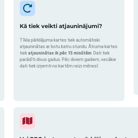
Kā tiek veikti atjauninājumi?
Tīkla pārklājuma kartes tiek automātiski
atjauninātas ar botu katru stundu. Ātruma kartes
tiek
atjauninātas ik pēc 15 minūtēm
. Dati tiek
parādīti divus gadus. Pēc diviem gadiem, vecākie
dati tiek izņemti no kartēm reizi mēnesī.