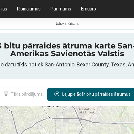
ijas
Risinājumus
Par mums
Emuārs
Notiek mērīšana
G bitu pārraides ātruma karte Sa
Amerikas Savienotās Valstis
ilo datu tīkls notiek San-Antonio, Bexar County, Texas, 
Tīkla pārklājums
Lejupielādēt bitu pārraides ātrumus