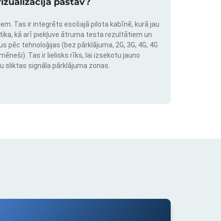
izualizācija pastāv?
em. Tas ir integrēts esošajā pilota kabīnē, kurā jau
stika, kā arī piekļuve ātruma testa rezultātiem un
us pēc tehnoloģijas (bez pārklājuma, 2G, 3G, 4G, 4G
neši). Tas ir lielisks rīks, lai izsekotu jauno
u sliktas signāla pārklājuma zonas.