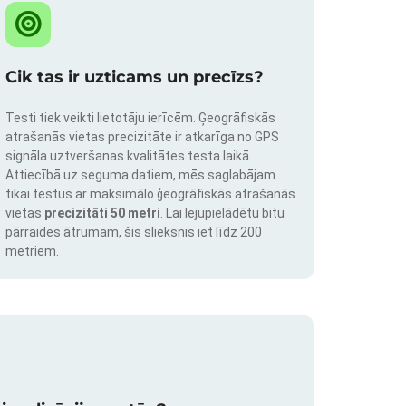
Cik tas ir uzticams un precīzs?
Testi tiek veikti lietotāju ierīcēm. Ģeogrāfiskās
atrašanās vietas precizitāte ir atkarīga no GPS
signāla uztveršanas kvalitātes testa laikā.
Attiecībā uz seguma datiem, mēs saglabājam
tikai testus ar maksimālo ģeogrāfiskās atrašanās
vietas
precizitāti 50 metri
. Lai lejupielādētu bitu
pārraides ātrumam, šis slieksnis iet līdz 200
metriem.