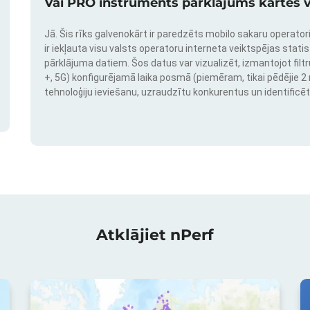
Vai PRO instruments pārklājums kartes v
Jā. Šis rīks galvenokārt ir paredzēts mobilo sakaru operatori
ir iekļauta visu valsts operatoru interneta veiktspējas stati
pārklājuma datiem. Šos datus var vizualizēt, izmantojot filtr
+, 5G) konfigurējamā laika posmā (piemēram, tikai pēdējie 2 mē
tehnoloģiju ieviešanu, uzraudzītu konkurentus un identificēt
Atklājiet nPerf