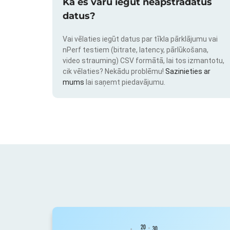
Kā es varu iegūt neapstrādātus
datus?
Vai vēlaties iegūt datus par tīkla pārklājumu vai
nPerf testiem (bitrate, latency, pārlūkošana,
video strauming) CSV formātā, lai tos izmantotu,
cik vēlaties? Nekādu problēmu!
Sazinieties ar
mums
lai saņemt piedavājumu.