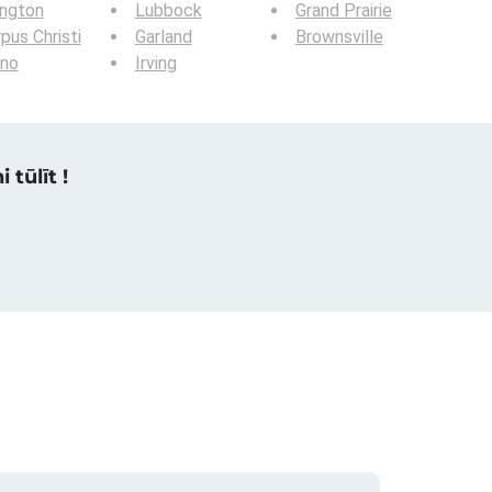
ington
Lubbock
Grand Prairie
pus Christi
Garland
Brownsville
ano
Irving
 tūlīt !