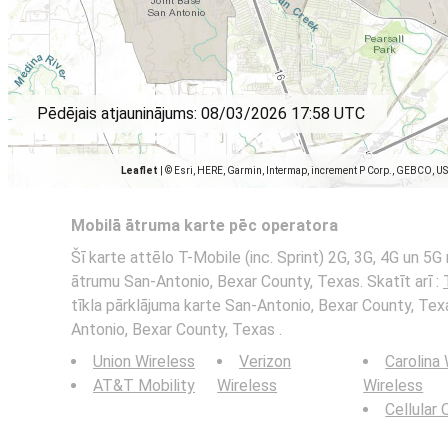
Pēdējais atjauninājums:
08/03/2026 17:58 UTC
Leaflet
|
© Esri, HERE, Garmin, Intermap, increment P Corp., GEBCO, U
Mobilā ātruma karte pēc operatora
Šī karte attēlo T-Mobile (inc. Sprint) 2G, 3G, 4G un 5G 
ātrumu San-Antonio, Bexar County, Texas. Skatīt arī :
tīkla pārklājuma karte San-Antonio, Bexar County, Tex
Antonio, Bexar County, Texas .
Union Wireless
Verizon
Carolina
AT&T Mobility
Wireless
Wireless
Cellular