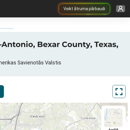
Veikt ātruma pārbaudi
n-Antonio, Bexar County, Texas,
Amerikas Savienotās Valstis
ArcGIS