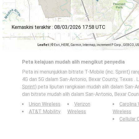
Kemaskini terakhir :
08/03/2026 17:58 UTC
Leaflet
|
© Esri, HERE, Garmin, Intermap, increment P Corp., GEBCO, U
Peta kelajuan mudah alih mengikut penyedia
Peta ini menunjukkan bitrate T-Mobile (inc. Sprint) ran
4G dan 5G dalam San-Antonio, Bexar County, Texas . L
Sprint)
peta liputan rangkaian mudah alih dalam San-A
dan bitrate mudah alih dalam San-Antonio, Bexar Count
Union Wireless
Verizon
Carolina
AT&T Mobility
Wireless
Wireless
Cellular