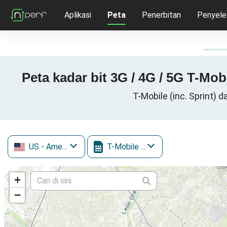
Aplikasi
Peta
Penerbitan
Penyele
Peta kadar bit 3G / 4G / 5G T-Mob
T-Mobile (inc. Sprint) 
US
- Amerika Syarikat
T-Mobile (inc. Sprint)
+
−