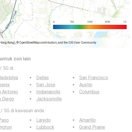
(Hong Kong), © OpenStreetMap contributors, and the GIS User Community
untuk zon lain
 / 5G di
:
ladelphia
Dallas
San Francisco
oenix
San Jose
Austin
 Antonio
Indianapolis
Columbus
n Diego
Jacksonville
 / 5G di kawasan anda :
Paso
Laredo
Amarillo
ington
Lubbock
Grand Prairie