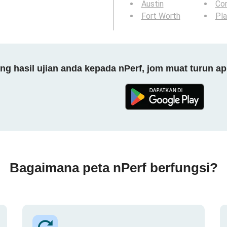
Austin
Cor
Fort Worth
Pl
 hasil ujian anda kepada nPerf, jom muat turun ap
Bagaimana peta nPerf berfungsi?