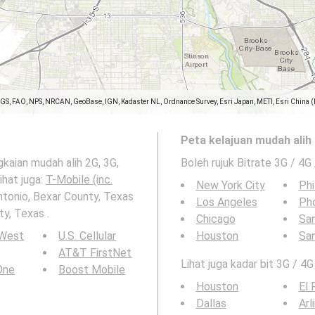
SGS, FAO, NPS, NRCAN, GeoBase, IGN, Kadaster NL, Ordnance Survey, Esri Japan, METI, Esri China 
Peta kelajuan mudah alih 
gkaian mudah alih 2G, 3G,
Boleh rujuk Bitrate 3G / 4G
ihat juga:
T-Mobile (inc.
New York City
Phi
ntonio, Bexar County, Texas
Los Angeles
Ph
y, Texas .
Chicago
San
 West
U.S. Cellular
Houston
Sa
AT&T FirstNet
Lihat juga kadar bit 3G / 4G
 One
Boost Mobile
Houston
El 
Dallas
Arl