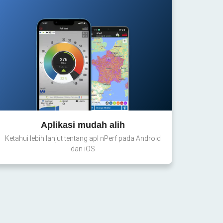
Aplikasi mudah alih
Ketahui lebih lanjut tentang apl nPerf pada Android
dan iOS