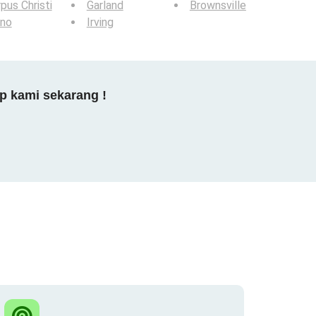
pus Christi
Garland
Brownsville
ano
Irving
p kami sekarang !