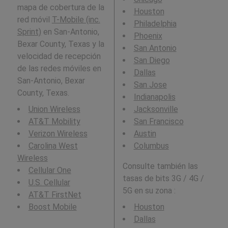
mapa de cobertura de la
Houston
red móvil
T-Mobile (inc.
Philadelphia
Sprint)
en San-Antonio,
Phoenix
Bexar County, Texas y la
San Antonio
velocidad de recepción
San Diego
de las redes móviles en
Dallas
San-Antonio, Bexar
San Jose
County, Texas.
Indianapolis
Union Wireless
Jacksonville
AT&T Mobility
San Francisco
Verizon Wireless
Austin
Carolina West
Columbus
Wireless
Consulte también las
Cellular One
tasas de bits 3G / 4G /
U.S. Cellular
5G en su zona :
AT&T FirstNet
Boost Mobile
Houston
Dallas