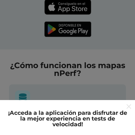
¿Cómo funcionan los mapas
nPerf?
¡Acceda a la aplicación para disfrutar de
¿De dónde provienen los datos?
la mejor experiencia en tests de
velocidad!
Las mediciones almacenadas son realizadas por los