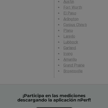
Austin
Fort Worth
El Paso
Arlington
Corpus Christi
Plano
Laredo
Lubbock
Garland
Irving
Amarillo
Grand Prairie
Brownsville
¡Participa en las mediciones
descargando la aplicación nPerf!