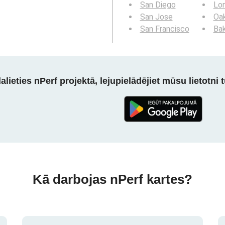
San Diego
Lo
San Jose
Oa
San Francisco
Bak
alieties nPerf projektā, lejupielādējiet mūsu lietotni tū
Kā darbojas nPerf kartes?