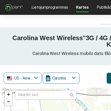
Lietojumprogrammas
Kartes
Publikāc
Carolina West Wireless"3G / 4G 
K
Carolina West Wireless mobilo datu tīk
US
- Amerikas Savienotās Valstis
Carolina West Wireless
+
−