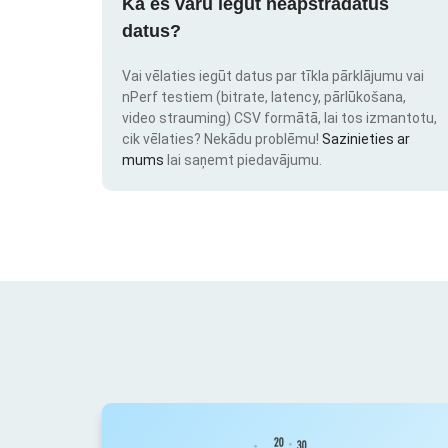
Kā es varu iegūt neapstrādātus
datus?
Vai vēlaties iegūt datus par tīkla pārklājumu vai
nPerf testiem (bitrate, latency, pārlūkošana,
video strauming) CSV formātā, lai tos izmantotu,
cik vēlaties? Nekādu problēmu!
Sazinieties ar
mums
lai saņemt piedavājumu.