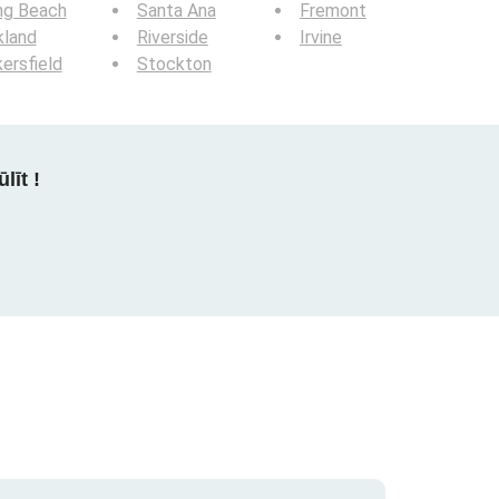
ng Beach
Santa Ana
Fremont
kland
Riverside
Irvine
ersfield
Stockton
līt !