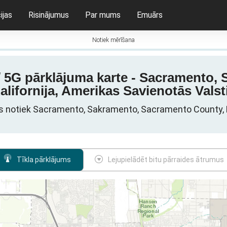
ijas
Risinājumus
Par mums
Emuārs
Notiek mērīšana
/ 5G pārklājuma karte - Sacramento
alifornija, Amerikas Savienotās Valst
ls notiek Sacramento, Sakramento, Sacramento County, K
Tīkla pārklājums
Lejupielādēt bitu pārraides ātrumus