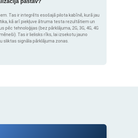
lizācija pastāv?
em. Tas ir integrēts esošajā pilota kabīnē, kurā jau
stika, kā arī piekļuve ātruma testa rezultātiem un
us pēc tehnoloģijas (bez pārklājuma, 2G, 3G, 4G, 4G
neši). Tas ir lielisks rīks, lai izsekotu jauno
u sliktas signāla pārklājuma zonas.