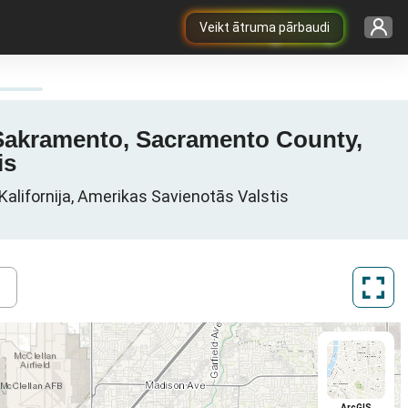
Veikt ātruma pārbaudi
, Sakramento, Sacramento County,
is
alifornija, Amerikas Savienotās Valstis
ArcGIS