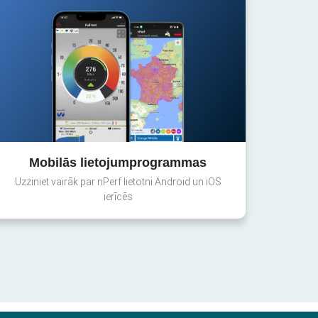
Mobilās lietojumprogrammas
Uzziniet vairāk par nPerf lietotni Android un iOS
ierīcēs