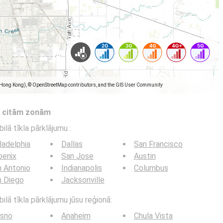
(Hong Kong), © OpenStreetMap contributors, and the GIS User Community
s citām zonām
bilā tīkla pārklājumu
:
ladelphia
Dallas
San Francisco
oenix
San Jose
Austin
 Antonio
Indianapolis
Columbus
n Diego
Jacksonville
ilā tīkla pārklājumu jūsu reģionā:
esno
Anaheim
Chula Vista