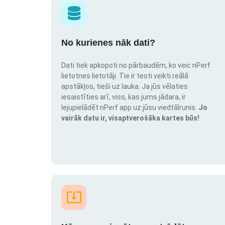
No kurienes nāk dati?
Dati tiek apkopoti no pārbaudēm, ko veic nPerf
lietotnes lietotāji. Tie ir testi veikti reālā
apstākļos, tieši uz lauka. Ja jūs vēlaties
iesaistīties arī, viss, kas jums jādara, ir
lejupielādēt nPerf app uz jūsu viedtālrunis.
Jo
vairāk datu ir, visaptverošāka kartes būs!