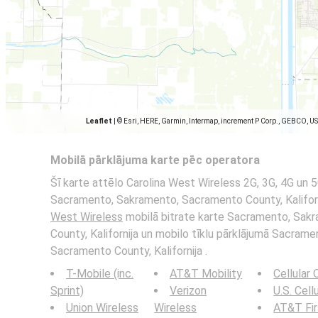
Leaflet
|
© Esri, HERE, Garmin, Intermap, increment P Corp., GEBCO, U
Mobilā pārklājuma karte pēc operatora
Šī karte attēlo Carolina West Wireless 2G, 3G, 4G un 5
Sacramento, Sakramento, Sacramento County, Kalifornij
West Wireless
mobilā bitrate karte Sacramento, Sak
County, Kalifornija un mobilo tīklu pārklājumā Sacram
Sacramento County, Kalifornija .
T-Mobile (inc.
AT&T Mobility
Cellular
Sprint)
Verizon
U.S. Cell
Union Wireless
Wireless
AT&T Fi