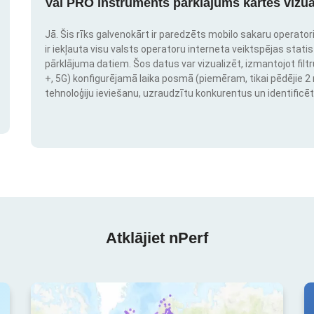
Vai PRO instruments pārklājums kartes vizua
Jā. Šis rīks galvenokārt ir paredzēts mobilo sakaru operatori
ir iekļauta visu valsts operatoru interneta veiktspējas stati
pārklājuma datiem. Šos datus var vizualizēt, izmantojot filtr
+, 5G) konfigurējamā laika posmā (piemēram, tikai pēdējie 2 mē
tehnoloģiju ieviešanu, uzraudzītu konkurentus un identificēt
Atklājiet nPerf