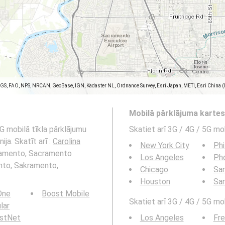
SGS, FAO, NPS, NRCAN, GeoBase, IGN, Kadaster NL, Ordnance Survey, Esri Japan, METI, Esri China 
Mobilā pārklājuma karte
G mobilā tīkla pārklājumu
Skatiet arī 3G / 4G / 5G mo
a. Skatīt arī :
Carolina
New York City
Phi
ramento, Sacramento
Los Angeles
Ph
ento, Sakramento,
Chicago
San
Houston
Sa
 One
Boost Mobile
Skatiet arī 3G / 4G / 5G mob
ular
rstNet
Los Angeles
Fr