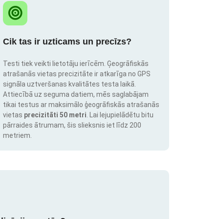
Cik tas ir uzticams un precīzs?
Testi tiek veikti lietotāju ierīcēm. Ģeogrāfiskās
atrašanās vietas precizitāte ir atkarīga no GPS
signāla uztveršanas kvalitātes testa laikā.
Attiecībā uz seguma datiem, mēs saglabājam
tikai testus ar maksimālo ģeogrāfiskās atrašanās
vietas
precizitāti 50 metri
. Lai lejupielādētu bitu
pārraides ātrumam, šis slieksnis iet līdz 200
metriem.