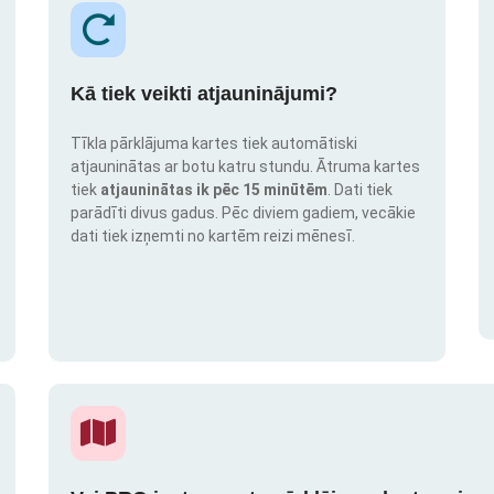
Kā tiek veikti atjauninājumi?
Tīkla pārklājuma kartes tiek automātiski
atjauninātas ar botu katru stundu. Ātruma kartes
tiek
atjauninātas ik pēc 15 minūtēm
. Dati tiek
parādīti divus gadus. Pēc diviem gadiem, vecākie
dati tiek izņemti no kartēm reizi mēnesī.