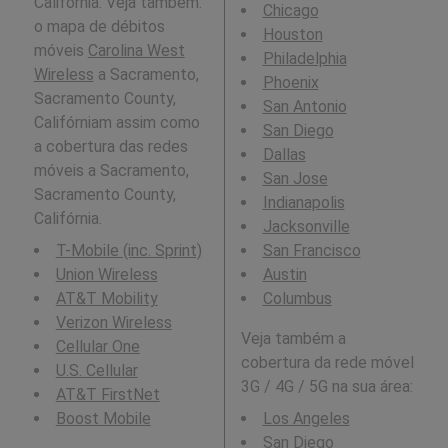
Califórnia. Veja também:
Chicago
o mapa de débitos
Houston
móveis
Carolina West
Philadelphia
Wireless
a Sacramento,
Phoenix
Sacramento County,
San Antonio
Califórniam assim como
San Diego
a cobertura das redes
Dallas
móveis a Sacramento,
San Jose
Sacramento County,
Indianapolis
Califórnia.
Jacksonville
T-Mobile (inc. Sprint)
San Francisco
Union Wireless
Austin
AT&T Mobility
Columbus
Verizon Wireless
Veja também a
Cellular One
cobertura da rede móvel
U.S. Cellular
3G / 4G / 5G na sua área:
AT&T FirstNet
Boost Mobile
Los Angeles
San Diego