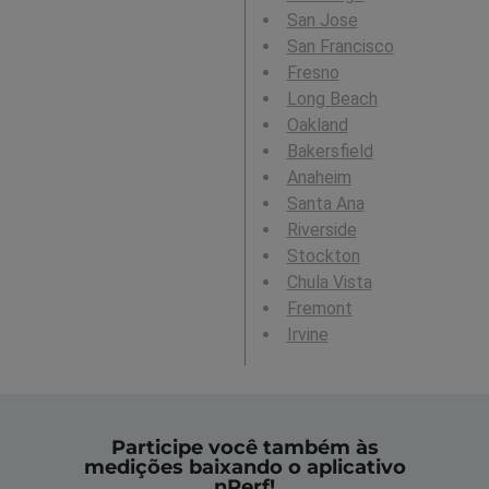
San Jose
San Francisco
Fresno
Long Beach
Oakland
Bakersfield
Anaheim
Santa Ana
Riverside
Stockton
Chula Vista
Fremont
Irvine
Participe você também às
medições baixando o aplicativo
nPerf!