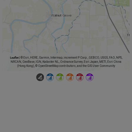
Leaflet
|
© Esri, HERE, Garmin, Intermap, increment P Corp., GEBCO, USGS, FAO, NPS,
NRCAN, GeoBase, IGN, Kadaster NL, Ordnance Survey, Esri Japan, METI, Esri China
(Hong Kong), © OpenStreetMap contributors, and the GIS User Community