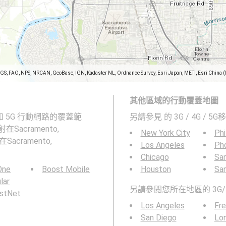
SGS, FAO, NPS, NRCAN, GeoBase, IGN, Kadaster NL, Ordnance Survey, Esri Japan, METI, Esri China 
其他區域的行動覆蓋地圖
、4G 和 5G 行動網路的覆蓋範
另請參見
的 3G / 4G / 
Sacramento,
New York City
Phi
在Sacramento,
Los Angeles
Ph
Chicago
San
 One
Boost Mobile
Houston
Sa
ular
另請參閱您所在地區的 3G/
rstNet
Los Angeles
Fr
San Diego
Lo