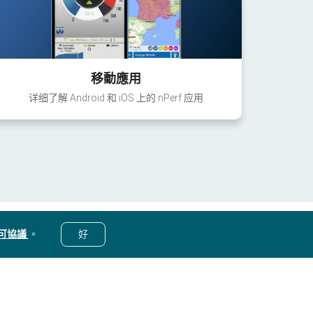
移動應用
详细了解 Android 和 iOS 上的 nPerf 应用
可協議
。
好