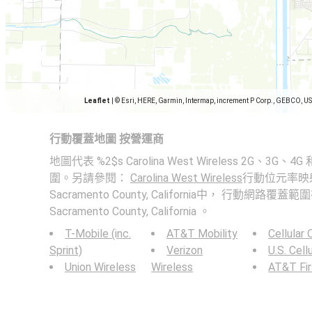
Leaflet
|
© Esri, HERE, Garmin, Intermap, increment P Corp., GEBCO, U
行動覆蓋地圖 按營運商
地圖代表 %2$s Carolina West Wireless 2G、3G
圍。另請參閱：
Carolina West Wireless
行動位元率映射在
Sacramento County, California中， 行動網路覆蓋範圍
Sacramento County, California 。
T-Mobile (inc.
AT&T Mobility
Cellular
Sprint)
Verizon
U.S. Cell
Union Wireless
Wireless
AT&T Fi