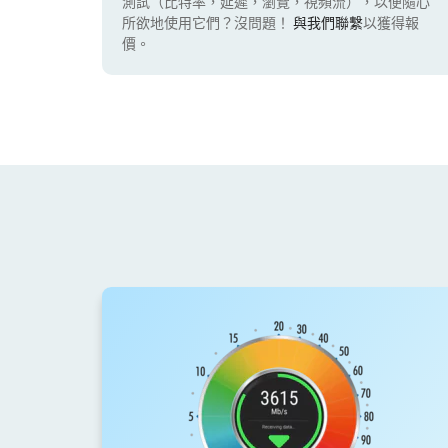
測試（比特率，延遲，瀏覽，視頻流），以便隨心
所欲地使用它們？沒問題！
與我們聯繫
以獲得報
價。