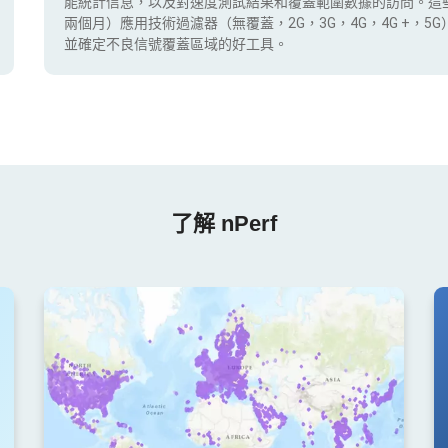
能統計信息，以及對速度測試結果和覆蓋範圍數據的訪問。這
兩個月）應用技術過濾器（無覆蓋，2G，3G，4G，4G +，
並確定不良信號覆蓋區域的好工具。
了解 nPerf