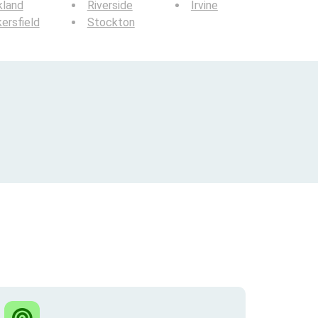
kland
Riverside
Irvine
ersfield
Stockton