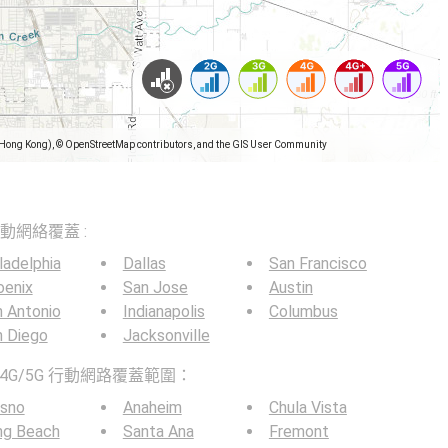
(Hong Kong), © OpenStreetMap contributors, and the GIS User Community
5G移動網絡覆蓋 :
ladelphia
Dallas
San Francisco
oenix
San Jose
Austin
 Antonio
Indianapolis
Columbus
n Diego
Jacksonville
4G/5G 行動網路覆蓋範圍：
esno
Anaheim
Chula Vista
ng Beach
Santa Ana
Fremont