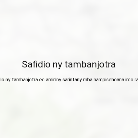
Safidio ny tambanjotra
dio ny tambanjotra eo amin'ny sarintany mba hampisehoana ireo ra