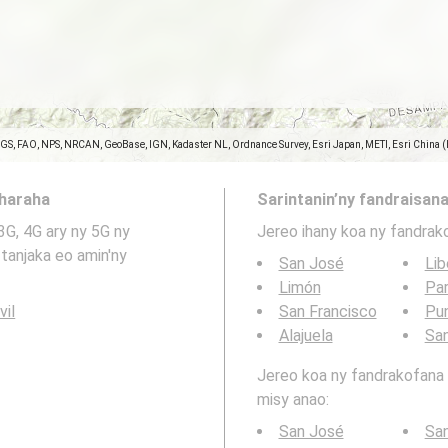
SGS, FAO, NPS, NRCAN, GeoBase, IGN, Kadaster NL, Ordnance Survey, Esri Japan, METI, Esri China 
aharaha
Sarintanin’ny fandraisana
3G, 4G ary ny 5G ny
Jereo ihany koa ny fandrak
tanjaka eo amin'ny
San José
Lib
Limón
Par
vil
San Francisco
Pu
Alajuela
San
Jereo koa ny fandrakofana t
misy anao:
San José
San