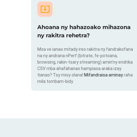
Ahoana ny hahazoako mihazona
ny rakitra rehetra?
Moa ve ianao mitady ireo rakitra ny fandrakofana
na ny andrana nPerf (bitrate, fe-potoana,
browsing, rakin-tsary streaming) amin'ny endrika
CSV mba ahafahanao hampiasa araka izay
tianao? Tsy misy olana!
Mifandraisa aminay
raha
mila tombam-bidy.