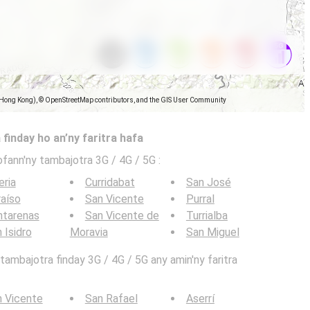
(Hong Kong), © OpenStreetMap contributors, and the GIS User Community
 finday ho an’ny faritra hafa
ofann'ny tambajotra 3G / 4G / 5G
:
eria
Curridabat
San José
aíso
San Vicente
Purral
ntarenas
San Vicente de
Turrialba
 Isidro
Moravia
San Miguel
ambajotra finday 3G / 4G / 5G any amin'ny faritra
 Vicente
San Rafael
Aserrí