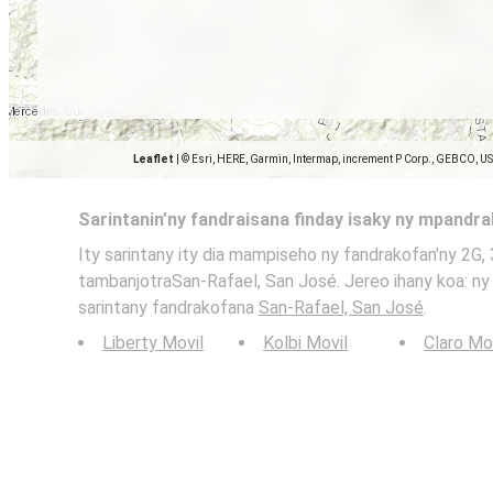
Leaflet
|
© Esri, HERE, Garmin, Intermap, increment P Corp., GEBCO, U
Sarintanin’ny fandraisana finday isaky ny mpandr
Ity sarintany ity dia mampiseho ny fandrakofan'ny 2G, 
tambanjotraSan-Rafael, San José. Jereo ihany koa: ny 
sarintany fandrakofana
San-Rafael, San José
.
Liberty Movil
Kolbi Movil
Claro Mo