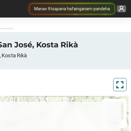
Manao fitsapana hafainganam-pandeha
San José, Kosta Rikà
, Kosta Rikà
ArcGIS