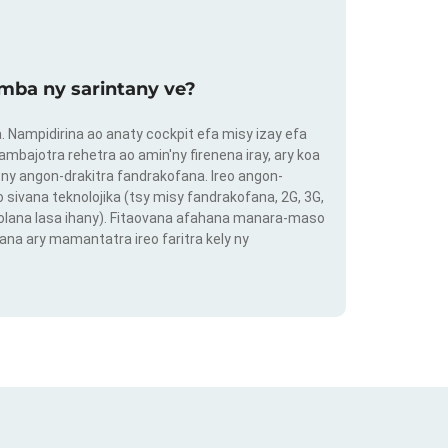
mba ny sarintany ve?
ra. Nampidirina ao anaty cockpit efa misy izay efa
ambajotra rehetra ao amin'ny firenena iray, ary koa
ny angon-drakitra fandrakofana. Ireo angon-
o sivana teknolojika (tsy misy fandrakofana, 2G, 3G,
 volana lasa ihany). Fitaovana afahana manara-maso
ana ary mamantatra ireo faritra kely ny