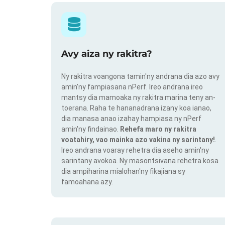
Avy aiza ny rakitra?
Ny rakitra voangona tamin'ny andrana dia azo avy
amin'ny fampiasana nPerf. Ireo andrana ireo
mantsy dia mamoaka ny rakitra marina teny an-
toerana. Raha te hananadrana izany koa ianao,
dia manasa anao izahay hampiasa ny nPerf
amin'ny findainao.
Rehefa maro ny rakitra
voatahiry, vao mainka azo vakina ny sarintany!
.
Ireo andrana voaray rehetra dia aseho amin'ny
sarintany avokoa. Ny masontsivana rehetra kosa
dia ampiharina mialohan'ny fikajiana sy
famoahana azy.