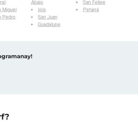
ral
Abajo
San Felipe
 Miguel
Ipís
Patarrá
n Pedro
San Juan
Guadalupe
raogramanay!
rf?