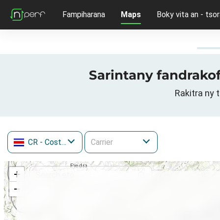
Fampiharana
Maps
Boky vita an - tsor
Sarintany fandrakof
Rakitra ny 
CR
- Costa Rica
+
−