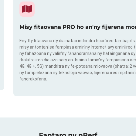
Misy fitaovana PRO ho an'ny fijerena mo
Eny. Ity fitaovana ity dia natao indrindra hoan'ireo tambajot
misy antontan'isa fampiasa amin'ny Internet avy amin'ireo t
ny fahazoana ny valin'ny fanandramana ny hafainganana sy 
drakitra ireo dia azo sary an-tsaina tamin'ny fampiasana ire
4G, 4G +, 5G) mandritra ny fe-potoana miovaova (ohatra: 2
ny fampielezana ny teknolojia vaovao, hijerena ireo mpifanin
fandrakofana.
Fantaro ny nPerf