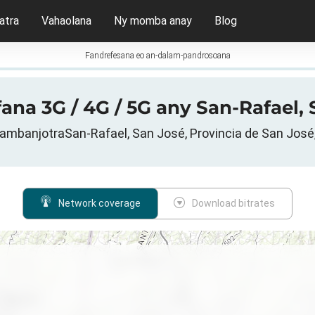
atra
Vahaolana
Ny momba anay
Blog
Fandrefesana eo an-dalam-pandrosoana
ana 3G / 4G / 5G any San-Rafael, 
tambanjotraSan-Rafael, San José, Provincia de San José
Network coverage
Download bitrates