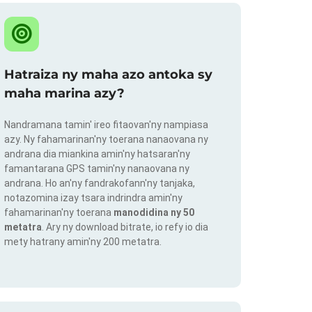
Hatraiza ny maha azo antoka sy
maha marina azy?
Nandramana tamin' ireo fitaovan'ny nampiasa
azy. Ny fahamarinan'ny toerana nanaovana ny
andrana dia miankina amin'ny hatsaran'ny
famantarana GPS tamin'ny nanaovana ny
andrana. Ho an'ny fandrakofann'ny tanjaka,
notazomina izay tsara indrindra amin'ny
fahamarinan'ny toerana
manodidina ny 50
metatra
. Ary ny download bitrate, io refy io dia
mety hatrany amin'ny 200 metatra.