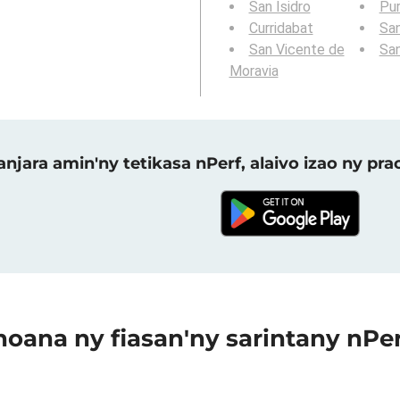
San Isidro
Pur
Curridabat
San
San Vicente de
Sa
Moravia
njara amin'ny tetikasa nPerf, alaivo izao ny p
oana ny fiasan'ny sarintany nPe