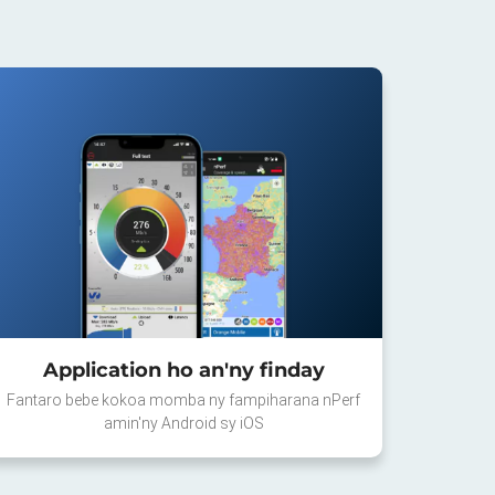
Application ho an'ny finday
Fantaro bebe kokoa momba ny fampiharana nPerf
amin'ny Android sy iOS