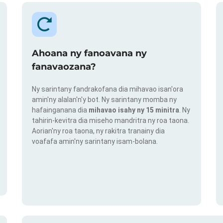
Ahoana ny fanoavana ny
fanavaozana?
Ny sarintany fandrakofana dia mihavao isan'ora
amin'ny alalan'n'y bot. Ny sarintany momba ny
hafainganana dia
mihavao isahy ny 15 minitra
. Ny
tahirin-kevitra dia miseho mandritra ny roa taona.
Aorian'ny roa taona, ny rakitra tranainy dia
voafafa amin'ny sarintany isam-bolana.