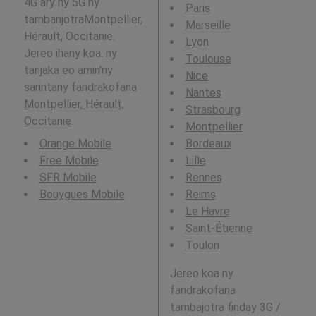
4G ary ny 5G ny
Paris
tambanjotraMontpellier,
Marseille
Hérault, Occitanie.
Lyon
Jereo ihany koa: ny
Toulouse
tanjaka eo amin'ny
Nice
sarintany fandrakofana
Nantes
Montpellier, Hérault,
Strasbourg
Occitanie
.
Montpellier
Orange Mobile
Bordeaux
Free Mobile
Lille
SFR Mobile
Rennes
Bouygues Mobile
Reims
Le Havre
Saint-Étienne
Toulon
Jereo koa ny
fandrakofana
tambajotra finday 3G /