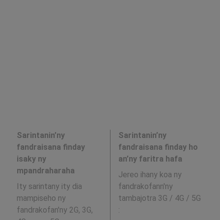
Sarintanin’ny
Sarintanin’ny
fandraisana finday
fandraisana finday ho
isaky ny
an’ny faritra hafa
mpandraharaha
Jereo ihany koa ny
Ity sarintany ity dia
fandrakofann'ny
mampiseho ny
tambajotra 3G / 4G / 5G
fandrakofan'ny 2G, 3G,
: