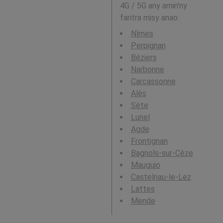
4G / 5G any amin'ny
faritra misy anao:
Nîmes
Perpignan
Béziers
Narbonne
Carcassonne
Alès
Sète
Lunel
Agde
Frontignan
Bagnols-sur-Cèze
Mauguio
Castelnau-le-Lez
Lattes
Mende