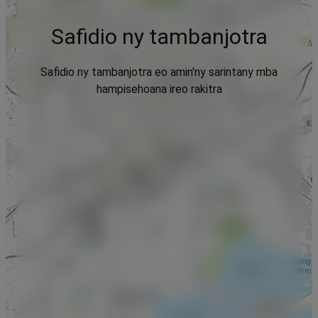
Safidio ny tambanjotra
Safidio ny tambanjotra eo amin'ny sarintany mba
hampisehoana ireo rakitra