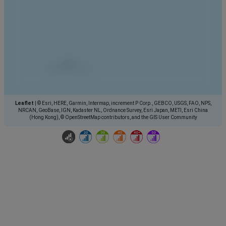
Leaflet
|
© Esri, HERE, Garmin, Intermap, increment P Corp., GEBCO, USGS, FAO, NPS,
NRCAN, GeoBase, IGN, Kadaster NL, Ordnance Survey, Esri Japan, METI, Esri China
(Hong Kong), © OpenStreetMap contributors, and the GIS User Community