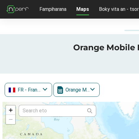
Fampiharana
Maps
Boky vita an - tsor
Orange Mobile F
FR
- France
Orange Mobile
+
−