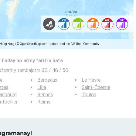
(Hong Kong), © OpenStreetMap contributors, and the GIS User Community
 finday ho an’ny faritra hafa
ofann'ny tambajotra 3G / 4G / 5G
:
ce
Bordeaux
Le Havre
ntes
Lille
Saint-Étienne
rasbourg
Rennes
Toulon
tpellier
Reims
raogramanay!