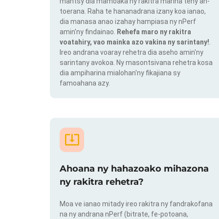
mantsy dia mamoaka ny rakitra marina teny an-
toerana. Raha te hananadrana izany koa ianao,
dia manasa anao izahay hampiasa ny nPerf
amin'ny findainao.
Rehefa maro ny rakitra
voatahiry, vao mainka azo vakina ny sarintany!
.
Ireo andrana voaray rehetra dia aseho amin'ny
sarintany avokoa. Ny masontsivana rehetra kosa
dia ampiharina mialohan'ny fikajiana sy
famoahana azy.
Ahoana ny hahazoako mihazona
ny rakitra rehetra?
Moa ve ianao mitady ireo rakitra ny fandrakofana
na ny andrana nPerf (bitrate, fe-potoana,