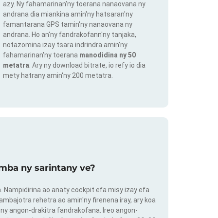
azy. Ny fahamarinan'ny toerana nanaovana ny
andrana dia miankina amin'ny hatsaran'ny
famantarana GPS tamin'ny nanaovana ny
andrana. Ho an'ny fandrakofann'ny tanjaka,
notazomina izay tsara indrindra amin'ny
fahamarinan'ny toerana
manodidina ny 50
metatra
. Ary ny download bitrate, io refy io dia
mety hatrany amin'ny 200 metatra.
mba ny sarintany ve?
ra. Nampidirina ao anaty cockpit efa misy izay efa
ambajotra rehetra ao amin'ny firenena iray, ary koa
ny angon-drakitra fandrakofana. Ireo angon-