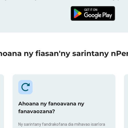
oana ny fiasan'ny sarintany nPe
Ahoana ny fanoavana ny
fanavaozana?
Ny sarintany fandrakofana dia mihavao isan'ora