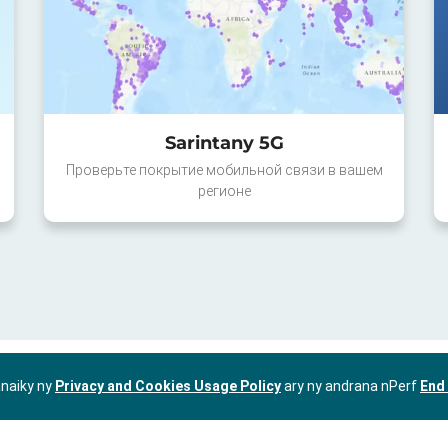
Sarintany 5G
Проверьте покрытие мобильной связи в вашем
регионе
anaiky ny
Privacy and Cookies Usage Policy
ary ny andrana nPerf
End