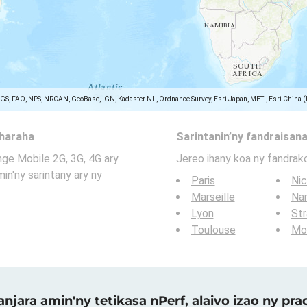
SGS, FAO, NPS, NRCAN, GeoBase, IGN, Kadaster NL, Ordnance Survey, Esri Japan, METI, Esri China 
aharaha
Sarintanin’ny fandraisana
nge Mobile 2G, 3G, 4G ary
Jereo ihany koa ny fandrak
in'ny sarintany ary ny
Paris
Ni
Marseille
Na
Lyon
St
Toulouse
Mon
njara amin'ny tetikasa nPerf, alaivo izao ny p