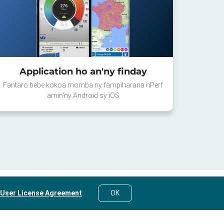
Application ho an'ny finday
Fantaro bebe kokoa momba ny fampiharana nPerf
amin'ny Android sy iOS
 User License Agreement
OK