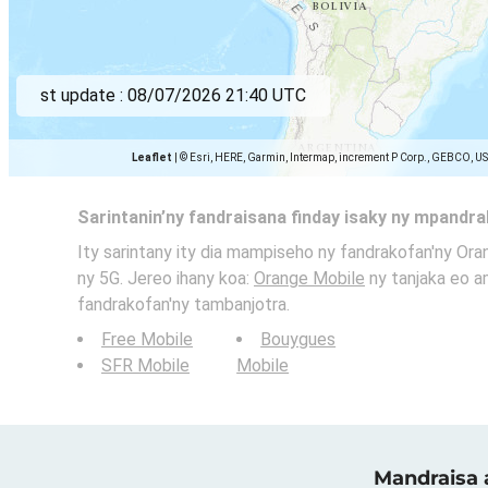
st update :
08/07/2026 21:40 UTC
Leaflet
|
© Esri, HERE, Garmin, Intermap, increment P Corp., GEBCO, U
Sarintanin’ny fandraisana finday isaky ny mpandr
Ity sarintany ity dia mampiseho ny fandrakofan'ny Ora
ny 5G. Jereo ihany koa:
Orange Mobile
ny tanjaka eo am
fandrakofan'ny tambanjotra.
Free Mobile
Bouygues
SFR Mobile
Mobile
Mandraisa a