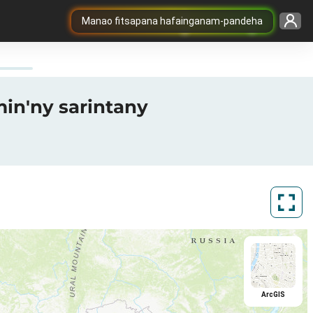
Manao fitsapana hafainganam-pandeha
min'ny sarintany
ArcGIS