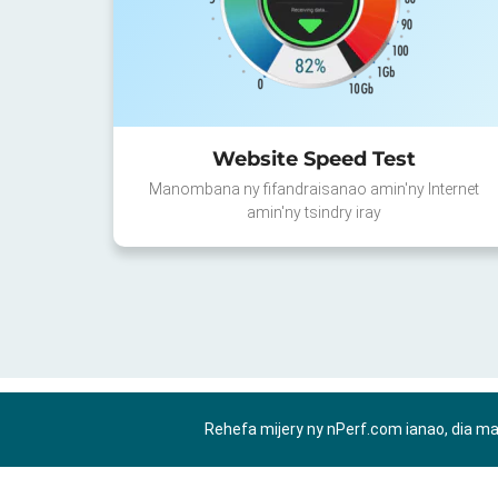
Website Speed Test
Manombana ny fifandraisanao amin'ny Internet
amin'ny tsindry iray
Rehefa mijery ny nPerf.com ianao, dia m