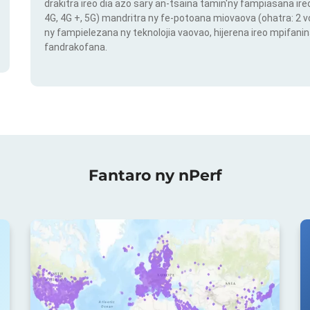
drakitra ireo dia azo sary an-tsaina tamin'ny fampiasana ire
4G, 4G +, 5G) mandritra ny fe-potoana miovaova (ohatra: 2
ny fampielezana ny teknolojia vaovao, hijerena ireo mpifanin
fandrakofana.
Fantaro ny nPerf