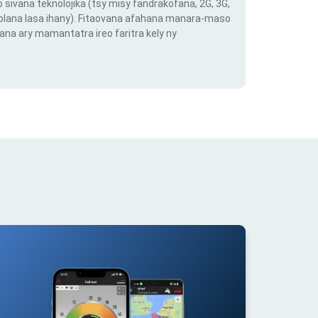
o sivana teknolojika (tsy misy fandrakofana, 2G, 3G,
 volana lasa ihany). Fitaovana afahana manara-maso
ana ary mamantatra ireo faritra kely ny