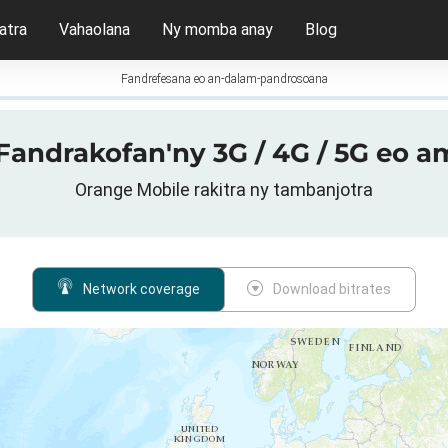
atra
Vahaolana
Ny momba anay
Blog
Fandrefesana eo an-dalam-pandrosoana
andrakofan'ny 3G / 4G / 5G eo a
Orange Mobile rakitra ny tambanjotra
Network coverage
Download bitrates