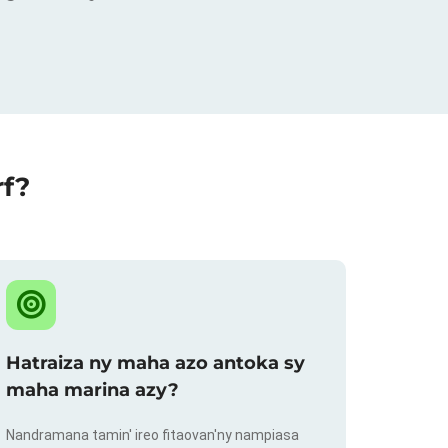
rf?
Hatraiza ny maha azo antoka sy
maha marina azy?
Nandramana tamin' ireo fitaovan'ny nampiasa