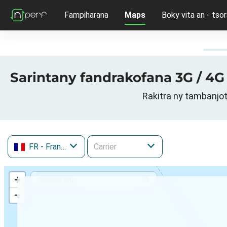
Fampiharana
Maps
Boky vita an - tsor
Sarintany fandrakofana 3G / 4G
Rakitra ny tambanjo
FR
- France
+
−