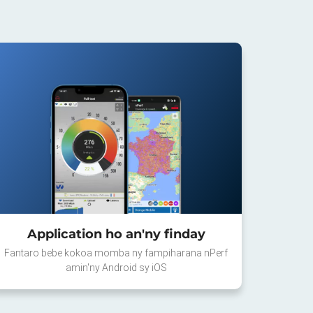
Application ho an'ny finday
Fantaro bebe kokoa momba ny fampiharana nPerf
amin'ny Android sy iOS