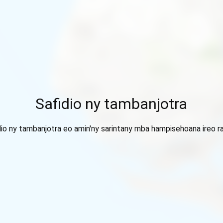
Safidio ny tambanjotra
dio ny tambanjotra eo amin'ny sarintany mba hampisehoana ireo ra