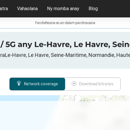
atra
Vahaolana
Ny momba anay
Blog
Fandrefesana eo an-dalam-pandrosoana
 / 5G any Le-Havre, Le Havre, Sei
traLe-Havre, Le Havre, Seine-Maritime, Normandie, Haut
Network coverage
Download bitrates