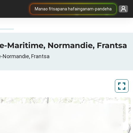
Manao fitsapana hafainganam-pandeha
ne-Maritime, Normandie, Frantsa
e-Normandie, Frantsa
ArcGIS