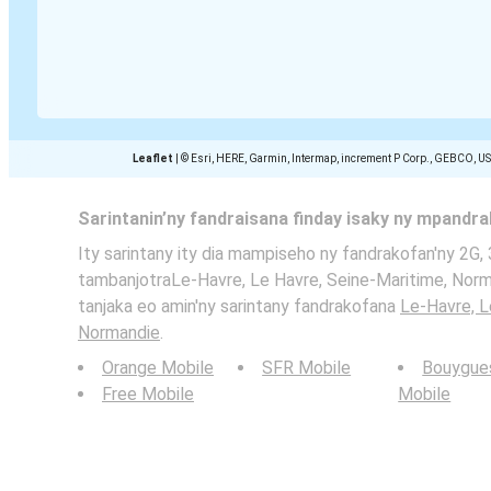
Leaflet
|
© Esri, HERE, Garmin, Intermap, increment P Corp., GEBCO, U
Sarintanin’ny fandraisana finday isaky ny mpandr
Ity sarintany ity dia mampiseho ny fandrakofan'ny 2G, 
tambanjotraLe-Havre, Le Havre, Seine-Maritime, Norma
tanjaka eo amin'ny sarintany fandrakofana
Le-Havre, L
Normandie
.
Orange Mobile
SFR Mobile
Bouygue
Free Mobile
Mobile