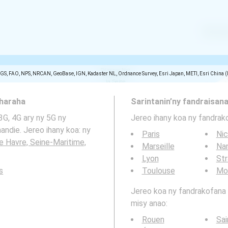
SGS, FAO, NPS, NRCAN, GeoBase, IGN, Kadaster NL, Ordnance Survey, Esri Japan, METI, Esri China 
aharaha
Sarintanin’ny fandraisana
3G, 4G ary ny 5G ny
Jereo ihany koa ny fandrak
ndie. Jereo ihany koa: ny
Paris
Ni
e Havre, Seine-Maritime,
Marseille
Na
Lyon
St
s
Toulouse
Mon
Jereo koa ny fandrakofana t
misy anao:
Rouen
Sai