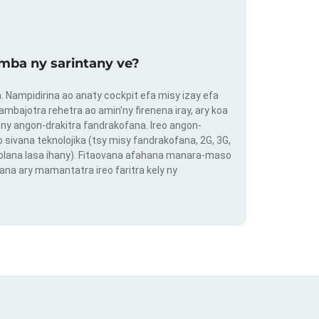
mba ny sarintany ve?
ra. Nampidirina ao anaty cockpit efa misy izay efa
ambajotra rehetra ao amin'ny firenena iray, ary koa
ny angon-drakitra fandrakofana. Ireo angon-
o sivana teknolojika (tsy misy fandrakofana, 2G, 3G,
 volana lasa ihany). Fitaovana afahana manara-maso
ana ary mamantatra ireo faritra kely ny