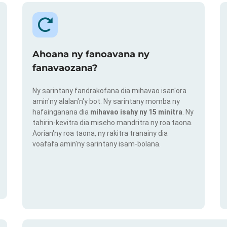
Ahoana ny fanoavana ny
fanavaozana?
Ny sarintany fandrakofana dia mihavao isan'ora
amin'ny alalan'n'y bot. Ny sarintany momba ny
hafainganana dia
mihavao isahy ny 15 minitra
. Ny
tahirin-kevitra dia miseho mandritra ny roa taona.
Aorian'ny roa taona, ny rakitra tranainy dia
voafafa amin'ny sarintany isam-bolana.