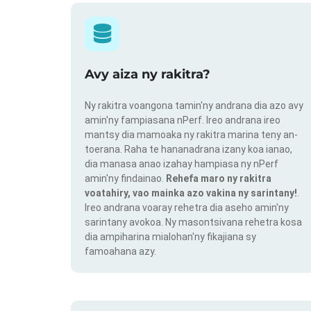
Avy aiza ny rakitra?
Ny rakitra voangona tamin'ny andrana dia azo avy
amin'ny fampiasana nPerf. Ireo andrana ireo
mantsy dia mamoaka ny rakitra marina teny an-
toerana. Raha te hananadrana izany koa ianao,
dia manasa anao izahay hampiasa ny nPerf
amin'ny findainao.
Rehefa maro ny rakitra
voatahiry, vao mainka azo vakina ny sarintany!
.
Ireo andrana voaray rehetra dia aseho amin'ny
sarintany avokoa. Ny masontsivana rehetra kosa
dia ampiharina mialohan'ny fikajiana sy
famoahana azy.