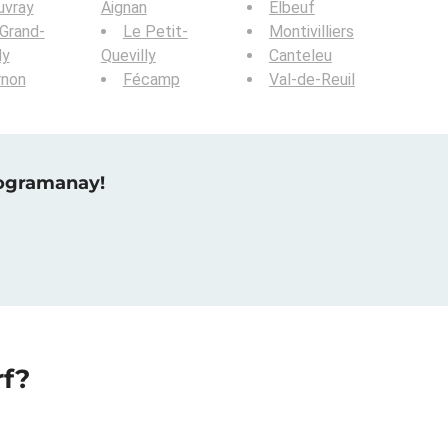
uvray
Aignan
Elbeuf
Grand-
Le Petit-
Montivilliers
ly
Quevilly
Canteleu
rnon
Fécamp
Val-de-Reuil
raogramanay!
rf?