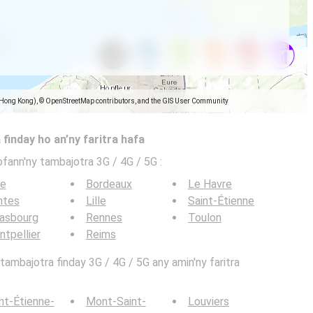
(Hong Kong), © OpenStreetMap contributors, and the GIS User Community
 finday ho an’ny faritra hafa
ofann'ny tambajotra 3G / 4G / 5G
:
ce
Bordeaux
Le Havre
ntes
Lille
Saint-Étienne
rasbourg
Rennes
Toulon
tpellier
Reims
ambajotra finday 3G / 4G / 5G any amin'ny faritra
nt-Étienne-
Mont-Saint-
Louviers