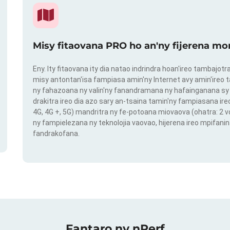
Misy fitaovana PRO ho an'ny fijerena mo
Eny. Ity fitaovana ity dia natao indrindra hoan'ireo tambajot
misy antontan'isa fampiasa amin'ny Internet avy amin'ireo t
ny fahazoana ny valin'ny fanandramana ny hafainganana sy 
drakitra ireo dia azo sary an-tsaina tamin'ny fampiasana ire
4G, 4G +, 5G) mandritra ny fe-potoana miovaova (ohatra: 2
ny fampielezana ny teknolojia vaovao, hijerena ireo mpifanin
fandrakofana.
Fantaro ny nPerf