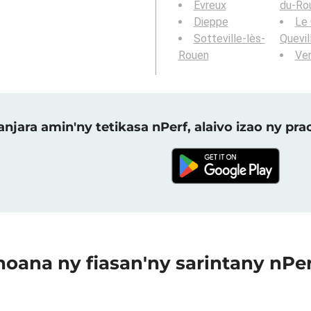
Évreux
du-Ro
Dieppe
Le 
Sotteville-lès-
Quevil
Rouen
Ve
njara amin'ny tetikasa nPerf, alaivo izao ny p
oana ny fiasan'ny sarintany nPe