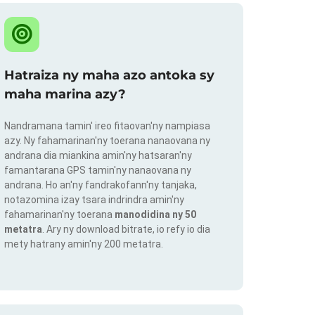
Hatraiza ny maha azo antoka sy
maha marina azy?
Nandramana tamin' ireo fitaovan'ny nampiasa
azy. Ny fahamarinan'ny toerana nanaovana ny
andrana dia miankina amin'ny hatsaran'ny
famantarana GPS tamin'ny nanaovana ny
andrana. Ho an'ny fandrakofann'ny tanjaka,
notazomina izay tsara indrindra amin'ny
fahamarinan'ny toerana
manodidina ny 50
metatra
. Ary ny download bitrate, io refy io dia
mety hatrany amin'ny 200 metatra.