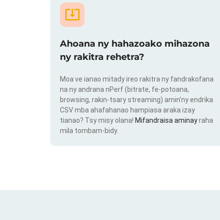
Ahoana ny hahazoako mihazona
ny rakitra rehetra?
Moa ve ianao mitady ireo rakitra ny fandrakofana
na ny andrana nPerf (bitrate, fe-potoana,
browsing, rakin-tsary streaming) amin'ny endrika
CSV mba ahafahanao hampiasa araka izay
tianao? Tsy misy olana!
Mifandraisa aminay
raha
mila tombam-bidy.