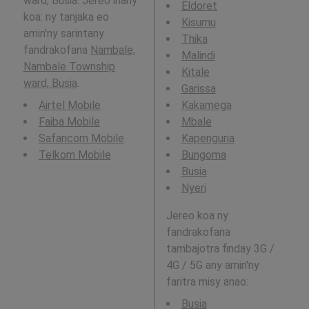
ward, Busia. Jereo ihany
Eldoret
koa: ny tanjaka eo
Kisumu
amin'ny sarintany
Thika
fandrakofana
Nambale,
Malindi
Nambale Township
Kitale
ward, Busia
.
Garissa
Airtel Mobile
Kakamega
Faiba Mobile
Mbale
Safaricom Mobile
Kapenguria
Telkom Mobile
Bungoma
Busia
Nyeri
Jereo koa ny
fandrakofana
tambajotra finday 3G /
4G / 5G any amin'ny
faritra misy anao:
Busia