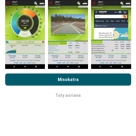
Ahoana ny fanoavana ny
fanavaozana?
Ny sarintany fandrakofana dia mihavao isan'ora
amin'ny alalan'n'y bot. Ny sarintany momba ny
Rehefa mijery ny nPerf.com ianao, dia manaiky ny
Privacy and
hafainganana dia
mihavao isahy ny 15 minitra
. Ny
Cookies Usage Policy
ary ny andrana nPerf
End User License
Misokatra
tahirin-kevitra dia miseho mandritra ny roa taona.
Agreement
Aorian'ny roa taona, ny rakitra tranainy dia voafafa
amin'ny sarintany isam-bolana.
Taty aoriana
OK