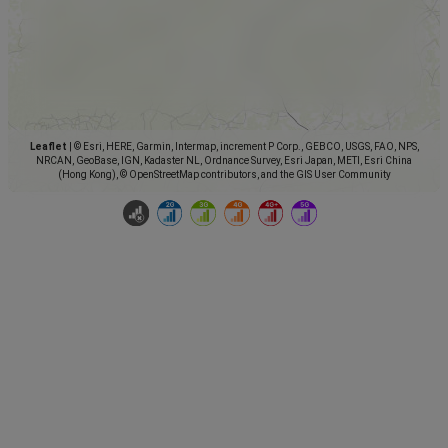
Leaflet
|
© Esri, HERE, Garmin, Intermap, increment P Corp., GEBCO, USGS, FAO, NPS,
NRCAN, GeoBase, IGN, Kadaster NL, Ordnance Survey, Esri Japan, METI, Esri China
(Hong Kong), © OpenStreetMap contributors, and the GIS User Community