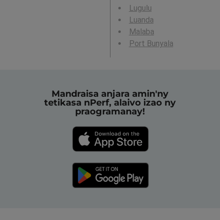
Lugulu
Luanda
Malaba
Port Bunyala
Mandraisa anjara amin'ny
tetikasa nPerf, alaivo izao ny
praogramanay!