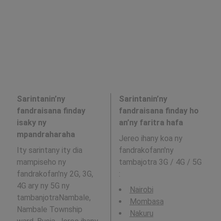
Sarintanin’ny
Sarintanin’ny
fandraisana finday
fandraisana finday ho
isaky ny
an’ny faritra hafa
mpandraharaha
Jereo ihany koa ny
Ity sarintany ity dia
fandrakofann'ny
mampiseho ny
tambajotra 3G / 4G / 5G
fandrakofan'ny 2G, 3G,
:
4G ary ny 5G ny
Nairobi
tambanjotraNambale,
Mombasa
Nambale Township
Nakuru