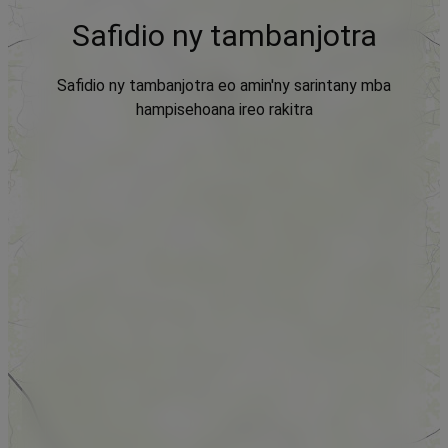
Safidio ny tambanjotra
Safidio ny tambanjotra eo amin'ny sarintany mba
hampisehoana ireo rakitra