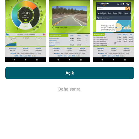
Güncellemeler nasıl yapılır?
Ağ kapsama haritaları her saat bir yapay zeka
tarafından otomatik olarak güncellenir. Hız haritaları
her 15 dakikada bir güncellenir
. Veriler iki yıl boyunca
görüntülenir. İki yıl sonra, en eski veriler ayda bir kez
haritalardan kaldırılır.
nPerf.com'a girme işlemini gerçekleştirerek,
Gizlilik ve Çerezler
Kullanım Politikası
Son Kullanıcı Lisans Sözleşmesi
onaylamış
Açık
sayılırsınız .
Daha sonra
Tamam
Ne kadar güvenilir ve doğru?
Testler, kullanıcıların cihazlarında gerçekleştirilir.
Coğrafi konum hassasiyeti, test sırasındaki GPS
sinyalinin alım kalitesine bağlıdır. Kapsam verileri için,