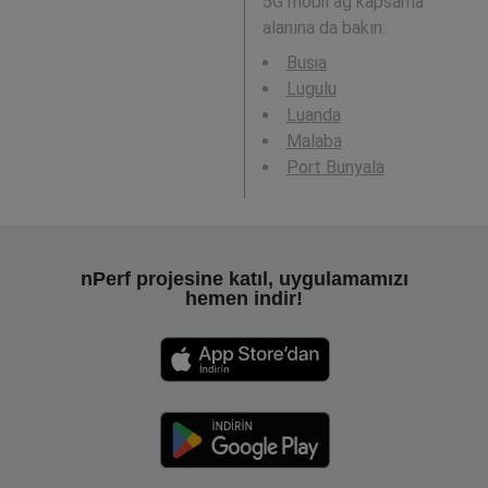
5G mobil ağ kapsama
alanına da bakın:
Busia
Lugulu
Luanda
Malaba
Port Bunyala
nPerf projesine katıl, uygulamamızı
hemen indir!