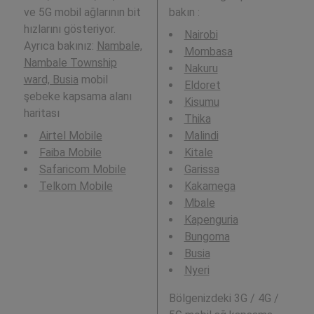
ve 5G mobil ağlarının bit
bakın :
hızlarını gösteriyor.
Nairobi
Ayrıca bakınız:
Nambale,
Mombasa
Nambale Township
Nakuru
ward, Busia
mobil
Eldoret
şebeke kapsama alanı
Kisumu
haritası
Thika
Airtel Mobile
Malindi
Faiba Mobile
Kitale
Safaricom Mobile
Garissa
Telkom Mobile
Kakamega
Mbale
Kapenguria
Bungoma
Busia
Nyeri
Bölgenizdeki 3G / 4G /