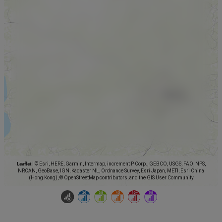
Leaflet
|
© Esri, HERE, Garmin, Intermap, increment P Corp., GEBCO, USGS, FAO, NPS,
NRCAN, GeoBase, IGN, Kadaster NL, Ordnance Survey, Esri Japan, METI, Esri China
(Hong Kong), © OpenStreetMap contributors, and the GIS User Community