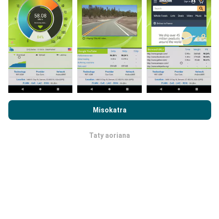
Ahoana ny fanoavana ny
fanavaozana?
Ny sarintany fandrakofana dia mihavao isan'ora
amin'ny alalan'n'y bot. Ny sarintany momba ny
hafainganana dia
mihavao isahy ny 15 minitra
. Ny
tahirin-kevitra dia miseho mandritra ny roa taona.
Aorian'ny roa taona, ny rakitra tranainy dia voafafa
amin'ny sarintany isam-bolana.
Rehefa mijery ny nPerf.com ianao, dia manaiky ny
Privacy and
Cookies Usage Policy
ary ny andrana nPerf
End User License
Misokatra
Agreement
Taty aoriana
OK
Hatraiza ny maha azo antoka sy
maha marina azy?
Nandramana tamin' ireo fitaovan'ny nampiasa azy. Ny
fahamarinan'ny toerana nanaovana ny andrana dia