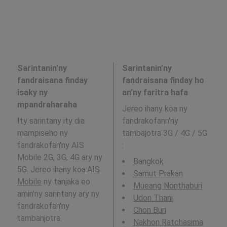
Sarintanin’ny
Sarintanin’ny
fandraisana finday
fandraisana finday ho
isaky ny
an’ny faritra hafa
mpandraharaha
Jereo ihany koa ny
Ity sarintany ity dia
fandrakofann'ny
mampiseho ny
tambajotra 3G / 4G / 5G
fandrakofan'ny AIS
:
Mobile 2G, 3G, 4G ary ny
Bangkok
5G. Jereo ihany koa:
AIS
Samut Prakan
Mobile
ny tanjaka eo
Mueang Nonthaburi
amin'ny sarintany ary ny
Udon Thani
fandrakofan'ny
Chon Buri
tambanjotra.
Nakhon Ratchasima