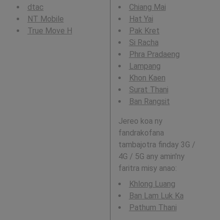
dtac
Chiang Mai
NT Mobile
Hat Yai
True Move H
Pak Kret
Si Racha
Phra Pradaeng
Lampang
Khon Kaen
Surat Thani
Ban Rangsit
Jereo koa ny
fandrakofana
tambajotra finday 3G /
4G / 5G any amin'ny
faritra misy anao:
Khlong Luang
Ban Lam Luk Ka
Pathum Thani