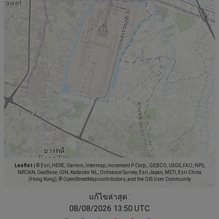
Leaflet
|
© Esri, HERE, Garmin, Intermap, increment P Corp., GEBCO, USGS, FAO, NPS,
NRCAN, GeoBase, IGN, Kadaster NL, Ordnance Survey, Esri Japan, METI, Esri China
(Hong Kong), © OpenStreetMap contributors, and the GIS User Community
แก้ไขล่าสุด :
08/08/2026 13:50 UTC