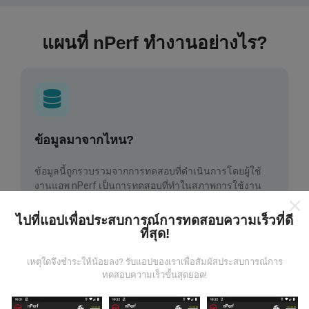
แผนที่ nPerf ทำงานอย่างไร?
ข้อมูลมาจากไหน?
ข้อมูลนี้ถูกรวบรวมจากการทดสอบที่ดำเนินการโดยผู้ใช้
งานแอพ nPerf เป็นการทดสอบที่ทำในสภาพการใช้งาน
จริง ในจุดที่ทดสอบ ถ้าคุณอยากมีส่วนร่วม เพียงคุณดาวน์
โหลดแอพ nPerf ลงในสมาร์ทโฟนของคุณ
ยิ่งได้ข้อมูล
ไปที่แอปเพื่อประสบการณ์การทดสอบความเร็วที่ดี
มากขึ้นเท่าไหร่ แผนที่ที่ได้ก็ยิ่งสมบูรณ์มากขึ้น!
ที่สุด!
เหตุใดจึงชำระให้น้อยลง? รับแอปของเราเพื่อสัมผัสประสบการณ์การ
ทดสอบความเร็วขั้นสุดยอด!