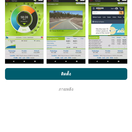
มีการปรับปรุงอย่างไร?
แผนที่แสดงความครอบคลุมมีปรับปรุงข้อมูลโดยบอททุกๆ
ชั่วโมง แผนที่ความเร็ว
ปรับปรุงข้อมูลทุกๆ15นาที
ข้อมูล
แสดงอยู่เป็นเวลาสองปี หลังจากสองปี ข้อมูลที่เก่าที่สุดจะ
ถูกลบออกไปจากแผนที่เดือนละครั้ง
โดยการเรียกดู nPerf.com คุณยอมรับ
นโยบายความเป็นส่วนตัว และ
ติดตั้ง
การใช้คุกกี้
และ
ข้อตกลงในการใช้งาน
สำหรับผู้ใช้การทดสอบ nPerf
ข้อมูลมีความน่าเชื่อถือ และถูกต้องแค่ไหน?
ภายหลัง
โอเค
การทดสอบจะดำเนินการในอุปกรณ์ของผู้ใช้ ความแม่นยำ
ของพิกัดภูมิศาสตร์ขึ้นอยู่กับคุณภาพการรับสัญญาณ GPS
ในขณะที่ทำการทดสอบ สำหรับข้อมูลความครอบคลุม เรา
จะผลการทดสอบที่มีความแม่นยำของพิกัดภูมิศาสตร์
คลาด
เคลื่อนไม่เกิน 50 เมตร
สำหรับผลการทดสอบดาวน์โหลด