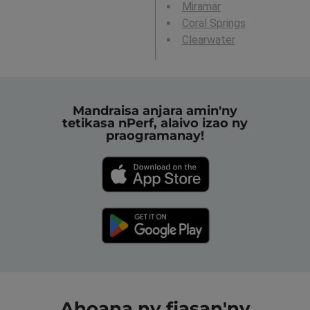
Miramar
Coral Springs
Clearwater
Mandraisa anjara amin'ny
tetikasa nPerf, alaivo izao ny
praogramanay!
Ahoana ny fiasan'ny