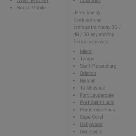
AT&T FirstNet
Columbus
Boost Mobile
Jereo koa ny
fandrakofana
tambajotra finday 3G /
4G / 5G any amin'ny
faritra misy anao:
Miami
Tampa
Saint Petersburg
Orlando
Hialeah
Tallahassee
Fort Lauderdale
Port Saint Lucie
Pembroke Pines
Cape Coral
Hollywood
Gainesville