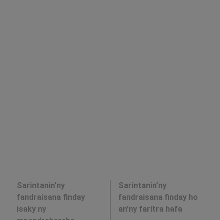
Sarintanin’ny
Sarintanin’ny
fandraisana finday
fandraisana finday ho
isaky ny
an’ny faritra hafa