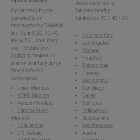
mpandraharaha
Jereo ihany koa ny
Ity sarintany ity dia
fandrakofann'ny
mampiseho ny
tambajotra 3G / 4G / 5G
fandrakofan'ny T-Mobile
:
(inc. Sprint) 2G, 3G, 4G
New York City
ary ny 5G. Jereo ihany
Los Angeles
koa:
T-Mobile (inc.
Chicago
Sprint)
ny tanjaka eo
Houston
amin'ny sarintany ary ny
Philadelphia
fandrakofan'ny
Phoenix
tambanjotra.
San Antonio
Union Wireless
San Diego
AT&T Mobility
Dallas
Verizon Wireless
San Jose
Carolina West
Indianapolis
Wireless
Jacksonville
Cellular One
San Francisco
U.S. Cellular
Austin