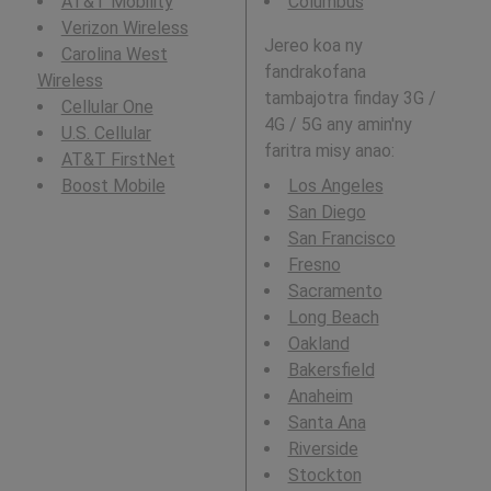
AT&T Mobility
Columbus
Verizon Wireless
Jereo koa ny
Carolina West
fandrakofana
Wireless
tambajotra finday 3G /
Cellular One
4G / 5G any amin'ny
U.S. Cellular
faritra misy anao:
AT&T FirstNet
Boost Mobile
Los Angeles
San Diego
San Francisco
Fresno
Sacramento
Long Beach
Oakland
Bakersfield
Anaheim
Santa Ana
Riverside
Stockton