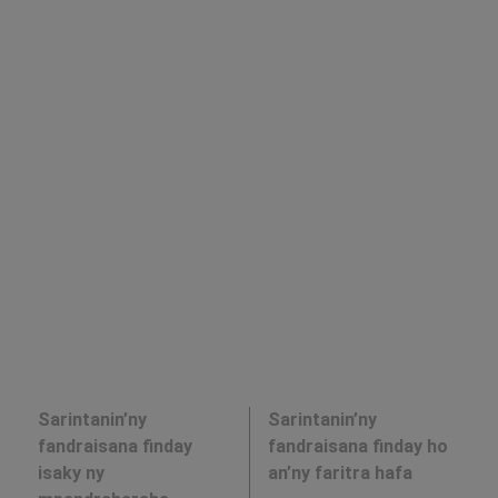
Sarintanin’ny
Sarintanin’ny
fandraisana finday
fandraisana finday ho
isaky ny
an’ny faritra hafa