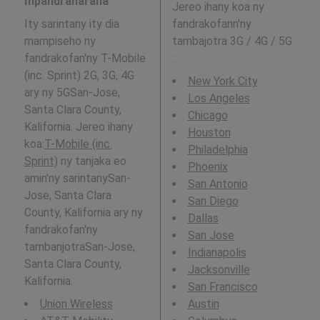
mpandraharaha
Jereo ihany koa ny
Ity sarintany ity dia
fandrakofann'ny
mampiseho ny
tambajotra 3G / 4G / 5G
fandrakofan'ny T-Mobile
:
(inc. Sprint) 2G, 3G, 4G
New York City
ary ny 5GSan-Jose,
Los Angeles
Santa Clara County,
Chicago
Kalifornia. Jereo ihany
Houston
koa:
T-Mobile (inc.
Philadelphia
Sprint)
ny tanjaka eo
Phoenix
amin'ny sarintanySan-
San Antonio
Jose, Santa Clara
San Diego
County, Kalifornia ary ny
Dallas
fandrakofan'ny
San Jose
tambanjotraSan-Jose,
Indianapolis
Santa Clara County,
Jacksonville
Kalifornia.
San Francisco
Union Wireless
Austin