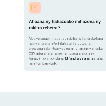
Ahoana ny hahazoako mihazona ny
rakitra rehetra?
Moa ve ianao mitady ireo rakitra ny fandrakofana
na ny andrana nPerf (bitrate, fe-potoana,
browsing, rakin-tsary streaming) amin'ny endrika
CSV mba ahafahanao hampiasa araka izay
tianao? Tsy misy olana!
Mifandraisa aminay
raha
mila tombam-bidy.