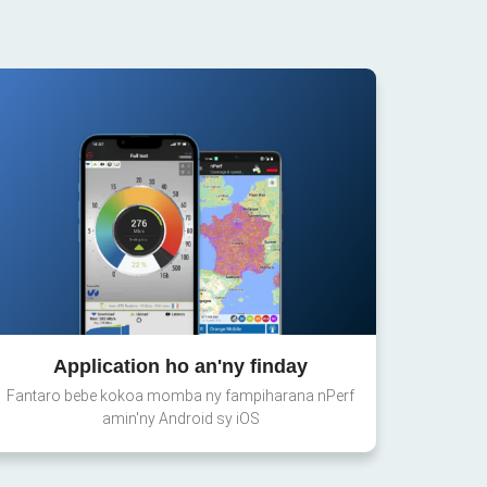
Application ho an'ny finday
Fantaro bebe kokoa momba ny fampiharana nPerf
amin'ny Android sy iOS