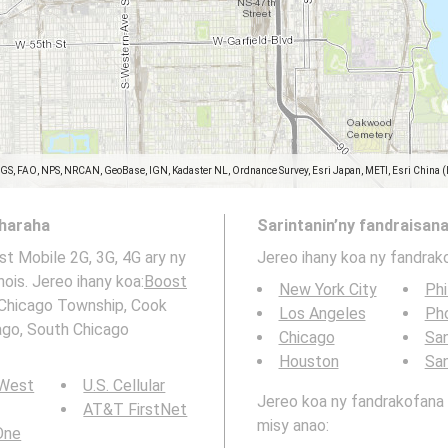
SGS, FAO, NPS, NRCAN, GeoBase, IGN, Kadaster NL, Ordnance Survey, Esri Japan, METI, Esri China 
aharaha
Sarintanin’ny fandraisana
st Mobile 2G, 3G, 4G ary ny
Jereo ihany koa ny fandrak
ois. Jereo ihany koa:
Boost
New York City
Phi
 Chicago Township, Cook
Los Angeles
Ph
cago, South Chicago
Chicago
San
Houston
Sa
 West
U.S. Cellular
Jereo koa ny fandrakofana t
AT&T FirstNet
misy anao:
 One