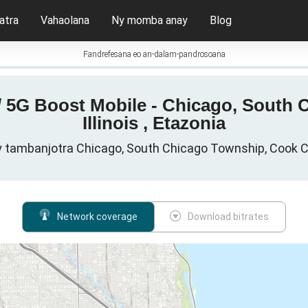
atra
Vahaolana
Ny momba anay
Blog
Fandrefesana eo an-dalam-pandrosoana
 / 5G Boost Mobile - Chicago, South
Illinois , Etazonia
y tambanjotra Chicago, South Chicago Township, Cook Cou
Network coverage
Download bitrates