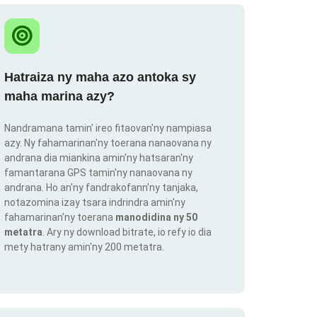
Hatraiza ny maha azo antoka sy
maha marina azy?
Nandramana tamin' ireo fitaovan'ny nampiasa
azy. Ny fahamarinan'ny toerana nanaovana ny
andrana dia miankina amin'ny hatsaran'ny
famantarana GPS tamin'ny nanaovana ny
andrana. Ho an'ny fandrakofann'ny tanjaka,
notazomina izay tsara indrindra amin'ny
fahamarinan'ny toerana
manodidina ny 50
metatra
. Ary ny download bitrate, io refy io dia
mety hatrany amin'ny 200 metatra.