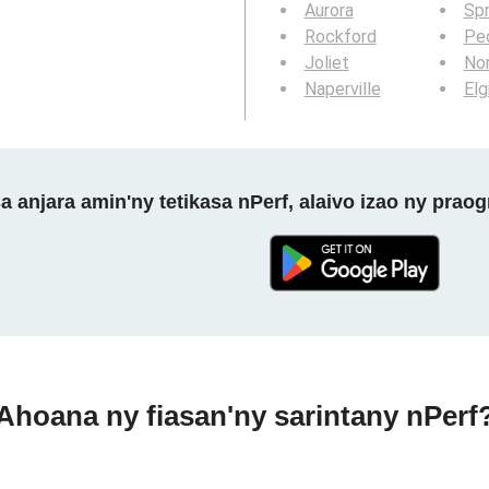
Aurora
Spr
Rockford
Peo
Joliet
Nor
Naperville
Elg
a anjara amin'ny tetikasa nPerf, alaivo izao ny prao
Ahoana ny fiasan'ny sarintany nPerf