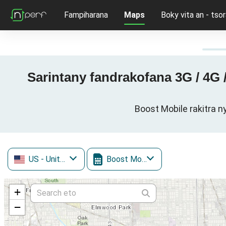
Fampiharana
Maps
Boky vita an - tsor
Sarintany fandrakofana 3G / 4G
Boost Mobile rakitra n
US
- United States
Boost Mobile
+
−