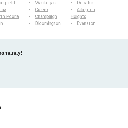
ingfield
Waukegan
Decatur
ria
Cicero
Arlington
th Peoria
Champaign
Heights
in
Bloomington
Evanston
gramanay!
?