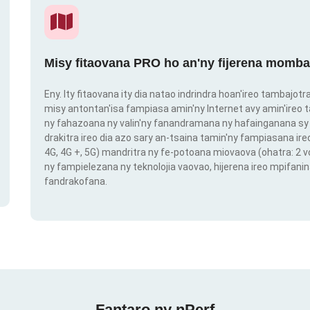
Misy fitaovana PRO ho an'ny fijerena momba
Eny. Ity fitaovana ity dia natao indrindra hoan'ireo tambajot
misy antontan'isa fampiasa amin'ny Internet avy amin'ireo t
ny fahazoana ny valin'ny fanandramana ny hafainganana sy 
drakitra ireo dia azo sary an-tsaina tamin'ny fampiasana ire
4G, 4G +, 5G) mandritra ny fe-potoana miovaova (ohatra: 2
ny fampielezana ny teknolojia vaovao, hijerena ireo mpifanin
fandrakofana.
Fantaro ny nPerf