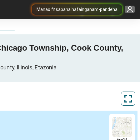
Manao fitsapana hafainganam-pandeha
 Chicago Township, Cook County,
nty, Illinois, Etazonia
ArcGIS