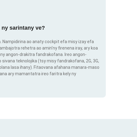
 ny sarintany ve?
ra. Nampidirina ao anaty cockpit efa misy izay efa
ambajotra rehetra ao amin'ny firenena iray, ary koa
ny angon-drakitra fandrakofana. Ireo angon-
o sivana teknolojika (tsy misy fandrakofana, 2G, 3G,
 volana lasa ihany). Fitaovana afahana manara-maso
ana ary mamantatra ireo faritra kely ny