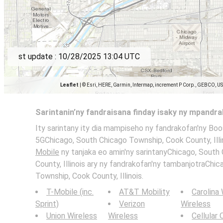
st update :
10/28/2025 13:04 UTC
Leaflet
|
© Esri, HERE, Garmin, Intermap, increment P Corp., GEBCO, U
Sarintanin’ny fandraisana finday isaky ny mpandr
Ity sarintany ity dia mampiseho ny fandrakofan'ny Boo
5GChicago, South Chicago Township, Cook County, Illin
Mobile
ny tanjaka eo amin'ny sarintanyChicago, South
County, Illinois ary ny fandrakofan'ny tambanjotraChi
Township, Cook County, Illinois.
T-Mobile (inc.
AT&T Mobility
Carolina
Sprint)
Verizon
Wireless
Union Wireless
Wireless
Cellular