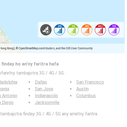
(Hong Kong), © OpenStreetMap contributors, and the GIS User Community
 finday ho an’ny faritra hafa
ofann'ny tambajotra 3G / 4G / 5G
:
ladelphia
Dallas
San Francisco
oenix
San Jose
Austin
 Antonio
Indianapolis
Columbus
n Diego
Jacksonville
ambajotra finday 3G / 4G / 5G any amin'ny faritra