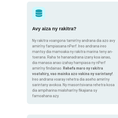
Avy aiza ny rakitra?
Ny rakitra voangona tamin'ny andrana dia azo avy
amin'ny fampiasana nPerf. Ireo andrana ireo
mantsy dia mamoaka ny rakitra marina teny an-
toerana. Raha te hananadrana izany koa ianao,
dia manasa anao izahay hampiasa ny nPerf
amin'ny findainao.
Rehefa maro ny rakitra
voatahiry, vao mainka azo vakina ny sarintany!
.
Ireo andrana voaray rehetra dia aseho amin'ny
sarintany avokoa. Ny masontsivana rehetra kosa
dia ampiharina mialohan'ny fikajiana sy
famoahana azy.