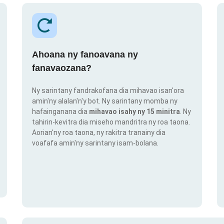
Ahoana ny fanoavana ny
fanavaozana?
Ny sarintany fandrakofana dia mihavao isan'ora
amin'ny alalan'n'y bot. Ny sarintany momba ny
hafainganana dia
mihavao isahy ny 15 minitra
. Ny
tahirin-kevitra dia miseho mandritra ny roa taona.
Aorian'ny roa taona, ny rakitra tranainy dia
voafafa amin'ny sarintany isam-bolana.